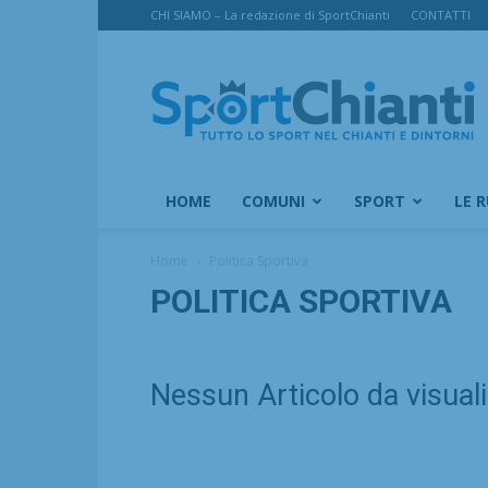
CHI SIAMO – La redazione di SportChianti
CONTATTI
SportChianti
HOME
COMUNI
SPORT
LE 
Home
Politica Sportiva
POLITICA SPORTIVA
Nessun Articolo da visual