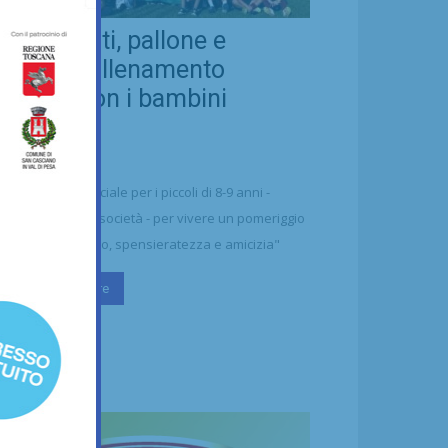
eal Chianti, pallone e
ellezza: allenamento
nsieme con i bambini
aharawi
21/07/2026
alcio
n'occasione speciale per i piccoli di 8-9 anni -
ttolineano dalla società - per vivere un pomeriggio
 puro divertimento, spensieratezza e amicizia"
Continua a leggere