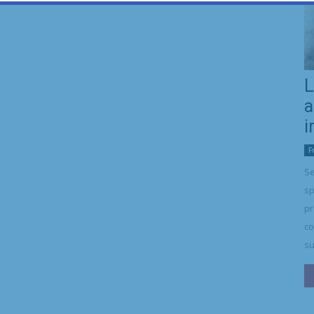
L
a
i
F
Se
sp
pr
co
su