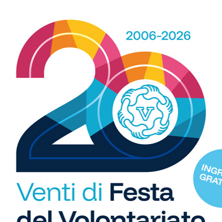
R
b
i
S
C
"U
so
di