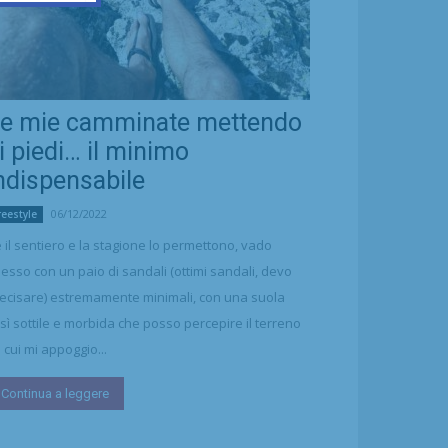
e mie camminate mettendo
i piedi… il minimo
ndispensabile
06/12/2022
reestyle
 il sentiero e la stagione lo permettono, vado
esso con un paio di sandali (ottimi sandali, devo
ecisare) estremamente minimali, con una suola
sì sottile e morbida che posso percepire il terreno
 cui mi appoggio...
Continua a leggere