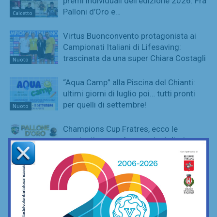
premi individuali dell’edizione 2026. Fra
Palloni d’Oro e…
Calcetto
Virtus Buonconvento protagonista ai
Campionati Italiani di Lifesaving:
trascinata da una super Chiara Costagli
Nuoto
“Aqua Camp” alla Piscina del Chianti:
ultimi giorni di luglio poi… tutti pronti
per quelli di settembre!
Nuoto
Champions Cup Fratres, ecco le
nomination per eleggere i migliori
dell’edizione 2026
Calcetto
Tutta l’esperienza di Vincenzo Mangino
(classe 1981) per l’attacco dell’Atletico
Valdipesa
Calcio