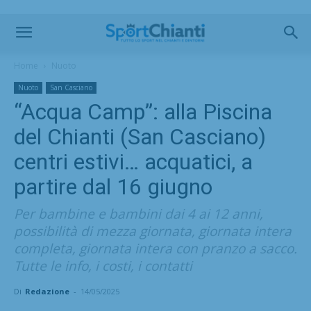
Home
Nuoto
Nuoto
San Casciano
“Acqua Camp”: alla Piscina
del Chianti (San Casciano)
centri estivi… acquatici, a
partire dal 16 giugno
Per bambine e bambini dai 4 ai 12 anni,
possibilità di mezza giornata, giornata intera
completa, giornata intera con pranzo a sacco.
Tutte le info, i costi, i contatti
Di
Redazione
-
14/05/2025