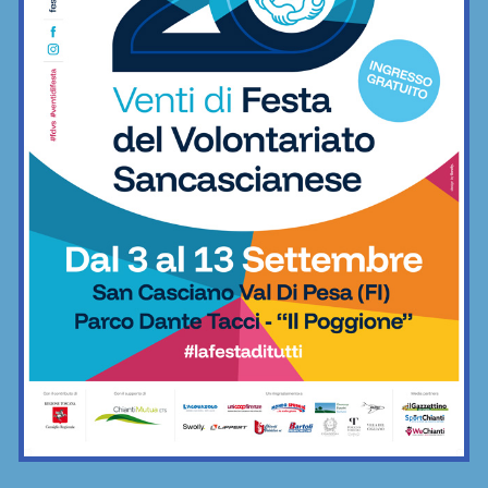
“Esperienza e solidità in difesa”: la
Sancascianese annuncia l’ingaggio di
Tommaso Bambi
Calcio
Champions Cup Fratres: Porta Gippina
campione, spinto da una tifoseria
pazzesca
Calcetto
League Cup: Nutini e De Luca ai
supplementari danno la coppa a Virtus
Freschello
Calcetto
Champions Cup Amatori, vincono i
montespertolesi di Cantera ai rigori
contro Fc Crimi
Calcetto