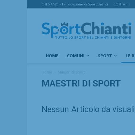
CHI SIAMO – La redazione di SportChianti
CONTATTI
SportChianti
HOME
COMUNI
SPORT
LE 
Home
Maestri di Sport
MAESTRI DI SPORT
Nessun Articolo da visual