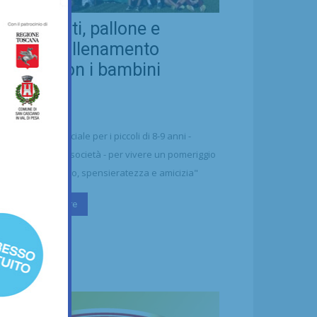
eal Chianti, pallone e
ellezza: allenamento
nsieme con i bambini
aharawi
21/07/2026
alcio
n'occasione speciale per i piccoli di 8-9 anni -
ttolineano dalla società - per vivere un pomeriggio
 puro divertimento, spensieratezza e amicizia"
Continua a leggere