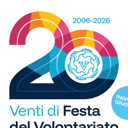
R
b
i
S
C
"U
so
di