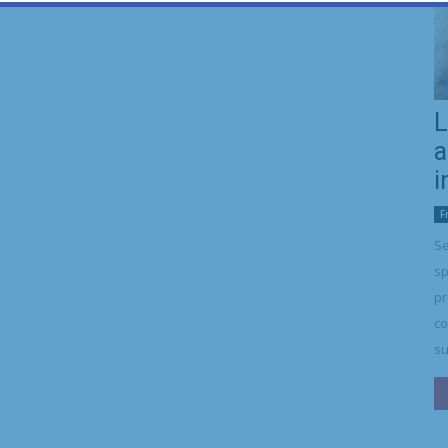
L
a
i
F
Se
sp
pr
co
su