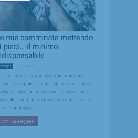
e mie camminate mettendo
i piedi… il minimo
ndispensabile
06/12/2022
reestyle
 il sentiero e la stagione lo permettono, vado
esso con un paio di sandali (ottimi sandali, devo
ecisare) estremamente minimali, con una suola
sì sottile e morbida che posso percepire il terreno
 cui mi appoggio...
Continua a leggere