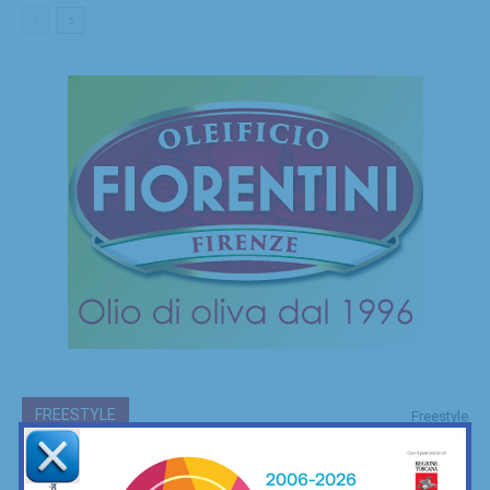
FREESTYLE
Freestyle
Le mie camminate mettendo ai piedi… il