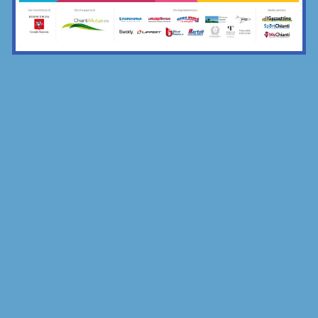
la merenda comune di Grevigiana e...
17/11/2025
Bar Sport...Chianti