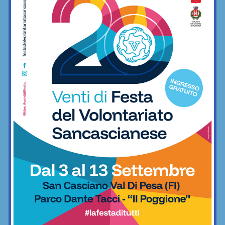
minimo indispensabile
06/12/2022
Freestyle
BAR SPORT...CHIANTI
Bar Sport...Chianti
E dopo il derby… ecco il “terzo tempo”: