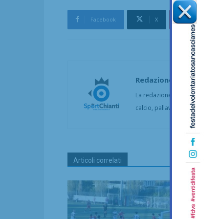
Facebook
X
Pinterest
Redazione
La redazione di SportChianti dà
calcio, pallavolo, basket, pall
Articoli correlati