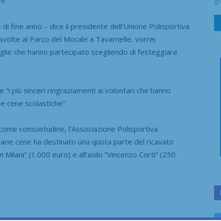
ve.
gr
 di fine anno – dice il presidente dell’Unione Polisportiva
svolte al Parco del Mocale a Tavarnelle, vorrei
miglie che hanno partecipato scegliendo di festeggiare
i più sinceri ringraziamenti ai volontari che hanno
le cene scolastiche”.
come consuetudine, l’Associazione Polisportiva
varie cene ha destinato una quota parte del ricavato
 Milani” (1.000 euro) e all’asilo “Vincenzo Corti” (250