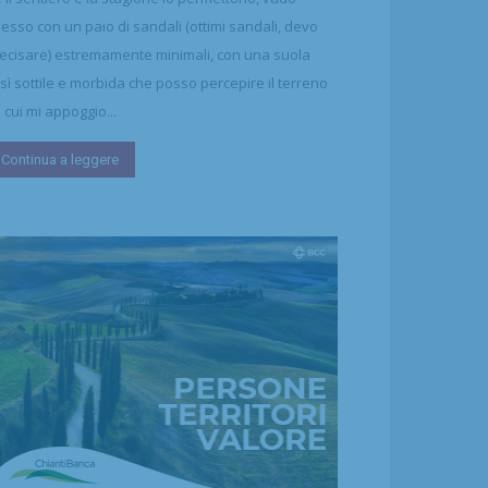
esso con un paio di sandali (ottimi sandali, devo
ecisare) estremamente minimali, con una suola
sì sottile e morbida che posso percepire il terreno
 cui mi appoggio...
Continua a leggere