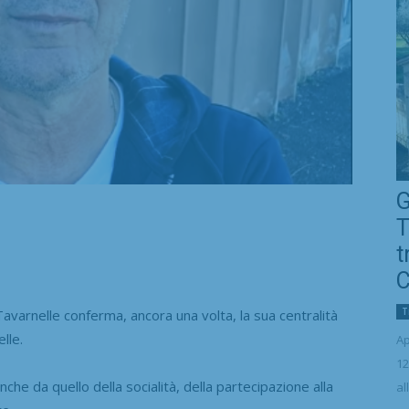
G
T
t
C
T
rnelle conferma, ancora una volta, la sua centralità
lle.
Ap
12
che da quello della socialità, della partecipazione alla
al