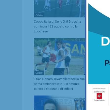
Calcio
Calcio
Coppa Italia di Serie D, il Grassina
Serie D, ecc
comincia il 23 agosto contro la
Grassina e 
Lucchese
tre emiliane
Calcio
Calcio
Il San Donato Tavarnelle vince la sua
Neri Valiant
prima amichevole: 2-1 in rimonta
Tavarnelle a
contro il Grosseto di Indiani
vizio del gol