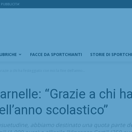
PUBBLICITA’
RUBRICHE
FACCE DA SPORTCHIANTI
STORIE DI SPORTCH
razie a chi ha festeggiato con noi la fine dell’anno...
arnelle: “Grazie a chi h
dell’anno scolastico”
suetudine, abbiamo destinato una quota parte de