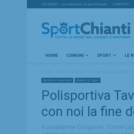
CHI SIAMO – La redazione di SportChianti
CONTATTI
SportChianti
HOME
COMUNI
SPORT
LE 
Home
Maestri di Sport
Polisportiva Tavarnelle: “G
Barberino Tavarnelle
Maestri di Sport
Polisportiva Tav
con noi la fine 
Il presidente Campone: "Come con