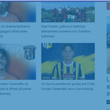
Calcio
 la Libertas Barberino
Real Chianti, pallone e bellezza:
ngaggia l’attaccante
allenamento insieme con i bambini
oti
Saharawi
Calcio
L
berino Tavarnelle, un
Un nuovo portiere (in quota) per il San
a
per la difesa (di prima
Donato Tavarnelle: ecco Savi Kurtulaj
i
uniores)
F
Se