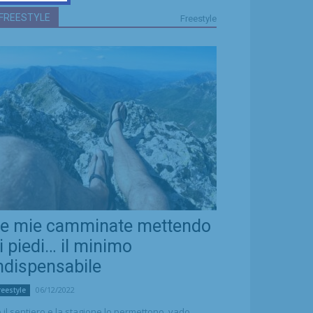
FREESTYLE
Freestyle
e mie camminate mettendo
i piedi… il minimo
ndispensabile
06/12/2022
reestyle
 il sentiero e la stagione lo permettono, vado