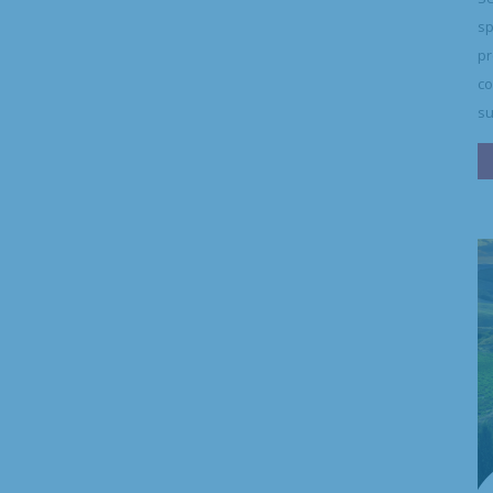
sp
pr
co
su