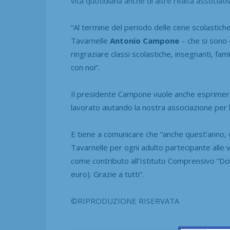
vita quotidiana anche di altre realtà associati
“Al termine del periodo delle cene scolastiche
Tavarnelle
Antonio Campone
– che si sono 
ringraziare classi scolastiche, insegnanti, fa
con noi”.
Il presidente Campone vuole anche esprimere “
lavorato aiutando la nostra associazione per 
E tiene a comunicare che “anche quest’anno, 
Tavarnelle per ogni adulto partecipante alle 
come contributo
all’Istituto Comprensivo “Don
euro). Grazie a tutti”.
©RIPRODUZIONE RISERVATA