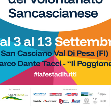
Calcio
o i gironi 2026/27.
Serie D, ecco i due passaggi
San Donato Tavarnelle con
fondamentali su organici e calendari
, una laziale e una umbra
(e il Grassina spera…)
Calcio
e: la Libertas Barberino
San Donato Tavarnelle, ingaggiato il
cquista un terzino… con il
difensore classe 2007 Nicholas
Belloni