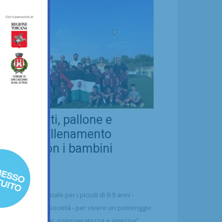
eal Chianti, pallone e
ellezza: allenamento
nsieme con i bambini
aharawi
21/07/2026
alcio
n'occasione speciale per i piccoli di 8-9 anni -
ttolineano dalla società - per vivere un pomeriggio
 puro divertimento, spensieratezza e amicizia"