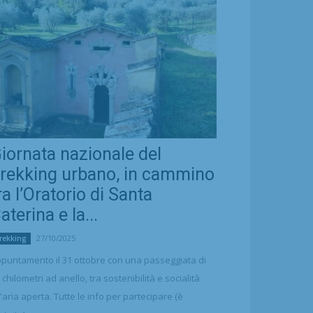
iornata nazionale del
rekking urbano, in cammino
ra l’Oratorio di Santa
aterina e la...
27/10/2025
rekking
puntamento il 31 ottobre con una passeggiata di
 chilometri ad anello, tra sostenibilità e socialità
l'aria aperta. Tutte le info per partecipare (è