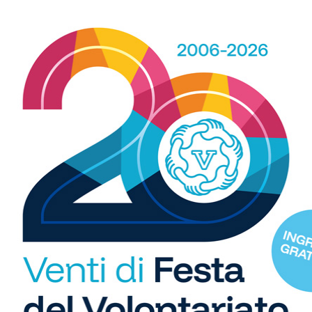
WhatsApp
 spazio, ogni giorno, a tutti gli sport nei comuni chiantigiani:
amano, baseball, karate, danza, ginnastica, ciclismo...
R
b
i
S
C
"U
so
di