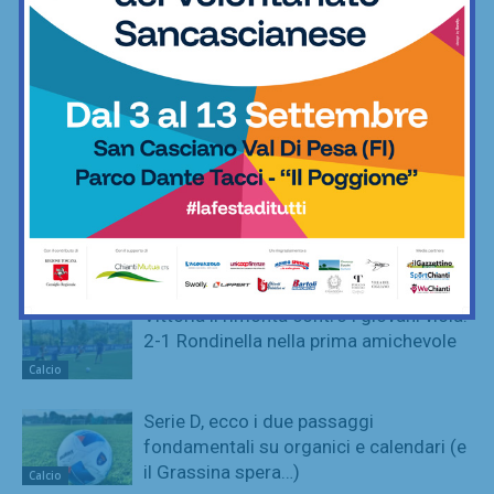
Seconda: “Una gioia immensa. Pronti
ad affrontare la nuova avventura”
Calcio
Grassina al lavoro per la stagione
2026/27, sospeso ancora tra due
categorie
Calcio
Sette ripescaggi per la Seconda
Categoria 2026/27: fa festa anche la
Virtus Lilliano
Calcio
Vittoria il rimonta contro i giovani viola:
2-1 Rondinella nella prima amichevole
Calcio
Serie D, ecco i due passaggi
fondamentali su organici e calendari (e
il Grassina spera…)
Calcio