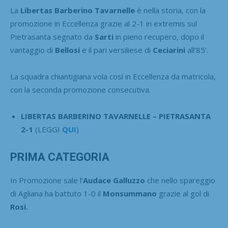
La
Libertas Barberino Tavarnelle
è nella storia, con la
promozione in Eccellenza grazie al 2-1 in extremis sul
Pietrasanta segnato da
Sarti
in pieno recupero, dopo il
vantaggio di
Bellosi
e il pari versiliese di
Ceciarini
all’85’.
La squadra chiantigiana vola così in Eccellenza da matricola,
con la seconda promozione consecutiva.
LIBERTAS BARBERINO TAVARNELLE – PIETRASANTA
2-1
(LEGGI
QUI
)
PRIMA CATEGORIA
In Promozione sale l’
Audace Galluzzo
che nello spareggio
di Agliana ha battuto 1-0 il
Monsummano
grazie al gol di
Rosi.