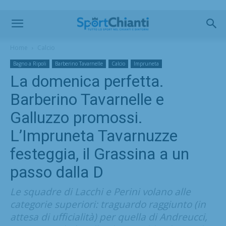
Home
Calcio
Bagno a Ripoli
Barberino Tavarnelle
Calcio
Impruneta
La domenica perfetta.
Barberino Tavarnelle e
Galluzzo promossi.
L’Impruneta Tavarnuzze
festeggia, il Grassina a un
passo dalla D
Le squadre di Lacchi e Perini volano alle
categorie superiori: traguardo raggiunto (in
attesa di ufficialità) per quella di Andreucci,