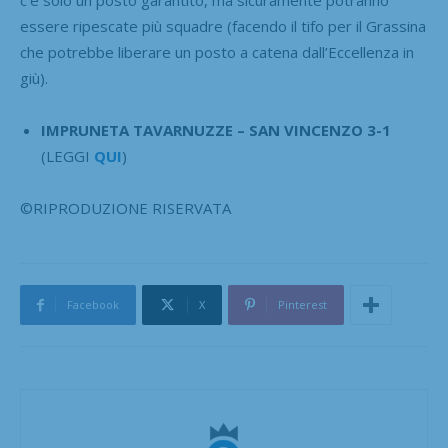
c’è solo un posto garantito, ma sicuramente potranno
essere ripescate più squadre (facendo il tifo per il Grassina
che potrebbe liberare un posto a catena dall’Eccellenza in
giù).
IMPRUNETA TAVARNUZZE – SAN VINCENZO 3-1
(LEGGI
QUI
)
©RIPRODUZIONE RISERVATA
Facebook
X
Pinterest