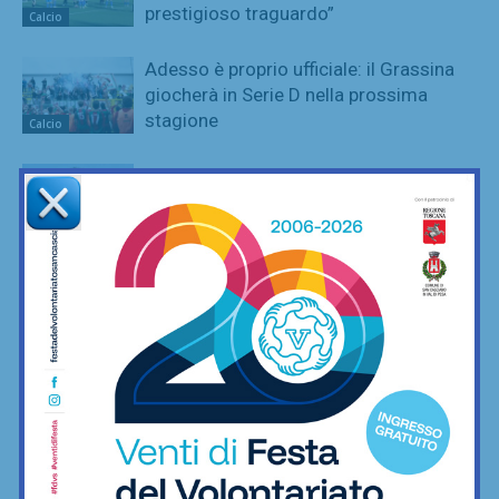
prestigioso traguardo”
Calcio
Adesso è proprio ufficiale: il Grassina
giocherà in Serie D nella prossima
stagione
Calcio
Poggibonsi, il nuovo allenatore per
l’Eccellenza è Marco Guidi
Calcio
È ripescaggio: il Grassina fa festa e
torna in Serie D dopo 5 anni
Calcio
Poggibonsi, prime mosse: Fusci
confermato direttore tecnico. In serata
presentazione del nuovo allenatore
Calcio
La Virtus Lilliano e il ripescaggio in