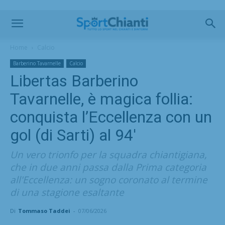
Home
Calcio
Barberino Tavarnelle
Calcio
Libertas Barberino
Tavarnelle, è magica follia:
conquista l’Eccellenza con un
gol (di Sarti) al 94′
Un vero trionfo per la squadra chiantigiana,
che in due anni passa dalla Prima categoria
all'Eccellenza: un sogno coronato al termine
di una stagione esaltante
Di
Tommaso Taddei
-
07/06/2026