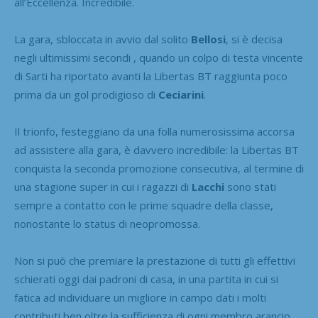
all’Eccellenza. Incredibile.
La gara, sbloccata in avvio dal solito
Bellosi
, si è decisa
negli ultimissimi secondi , quando un colpo di testa vincente
di Sarti ha riportato avanti la Libertas BT raggiunta poco
prima da un gol prodigioso di
Ceciarini
.
Il trionfo, festeggiano da una folla numerosissima accorsa
ad assistere alla gara, è davvero incredibile: la Libertas BT
conquista la seconda promozione consecutiva, al termine di
una stagione super in cui i ragazzi di
Lacchi
sono stati
sempre a contatto con le prime squadre della classe,
nonostante lo status di neopromossa.
Non si può che premiare la prestazione di tutti gli effettivi
schierati oggi dai padroni di casa, in una partita in cui si
fatica ad individuare un migliore in campo dati i molti
contributi ben oltre la sufficienza di ogni membro arancio