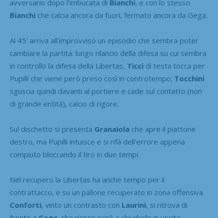
avversario dopo l’imbucata di
Bianchi
, e con lo stesso
Bianchi
che calcia ancora da fuori, fermato ancora da Gega.
Al 45′ arriva all’improvviso un episodio che sembra poter
cambiare la partita: lungo rilancio della difesa su cui sembra
in controllo la difesa della Libertas,
Ticci
di testa tocca per
Pupilli che viene però preso così in controtempo;
Tocchini
sguscia quindi davanti al portiere e cade sul contatto (non
di grande entità), calcio di rigore.
Sul dischetto si presenta
Granaiola
che apre il piattone
destro, ma Pupilli intuisce e si rifà dell’errore appena
compiuto bloccando il tiro in due tempi.
Nel recupero la Libertas ha anche tempo per il
contrattacco, e su un pallone recuperato in zona offensiva
Conforti
, vinto un contrasto con
Laurini
, si ritrova di
fronte a
Gega
, che riesce però a chiuderlo in uscita.