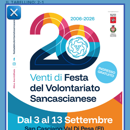
IL TABELLINO: 2-1
LIBERTAS BARBERINO TAVARNELLE
: Pupilli, Petracchi,
Forconi (Ferraro 86’), Pazzagli, Ticci, Sarti, Cirillo (88’ Corti),
Mezzetti, Bellosi, Bianchi (68’ Cubillos), Conforti (76’ Seghi).
A disposizione: Cianti, Rosato, Furia, Vettori, Corti.
Allenatore: Stefano Lacchi
PIETRASANTA
: Gega, Benassi (56’ Fioretti), Laucci,
Granaiola, Bartoli, Laurini (82’ Ceciarini), Petrucci (74’
Sodini), Aquilanti, Remedi, Szabo (82’ Mancini), Tocchini
(Ricci 56’) . A disposizione: Pucciarelli, Da Prato, Conti, Isola.
Allenatore: Leonardo Tocchini
ARBITRO
: Lorenzo Norci di Arezzo
RETI
: 16′ Bellosi, 87′ Ceciarini, 94′ Sarti