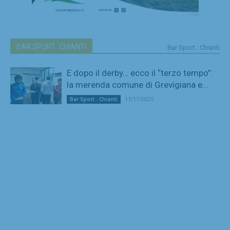
BAR SPORT...CHIANTI
Bar Sport...Chianti
E dopo il derby… ecco il “terzo tempo”:
la merenda comune di Grevigiana e...
17/11/2025
Bar Sport...Chianti