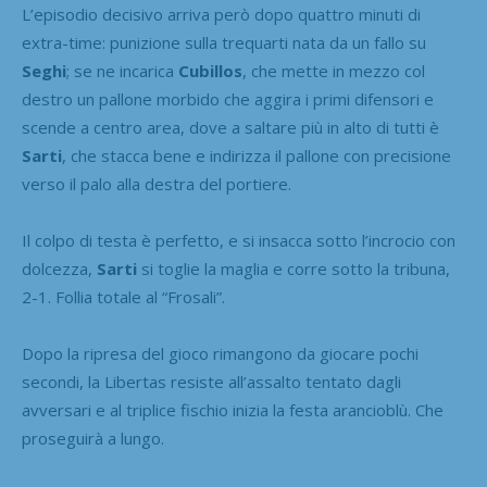
L’episodio decisivo arriva però dopo quattro minuti di
extra-time: punizione sulla trequarti nata da un fallo su
Seghi
; se ne incarica
Cubillos
, che mette in mezzo col
destro un pallone morbido che aggira i primi difensori e
scende a centro area, dove a saltare più in alto di tutti è
Sarti
, che stacca bene e indirizza il pallone con precisione
verso il palo alla destra del portiere.
Il colpo di testa è perfetto, e si insacca sotto l’incrocio con
dolcezza,
Sarti
si toglie la maglia e corre sotto la tribuna,
2-1. Follia totale al “Frosali”.
Dopo la ripresa del gioco rimangono da giocare pochi
secondi, la Libertas resiste all’assalto tentato dagli
avversari e al triplice fischio inizia la festa arancioblù. Che
proseguirà a lungo.