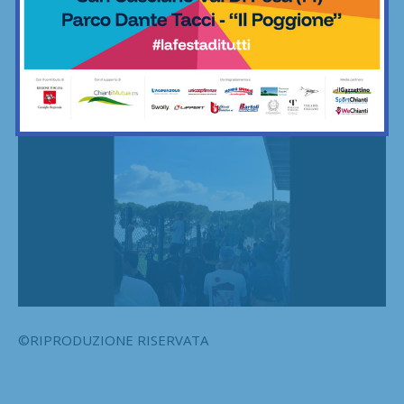
Libertas Barberino Tavarnelle-
1
di 4
Pietrasanta 2-1
©RIPRODUZIONE RISERVATA