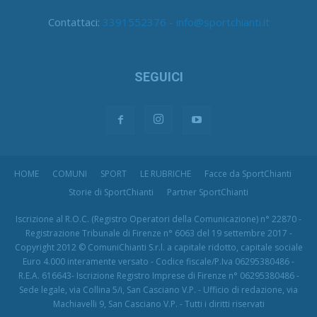
Contattaci:
3391552376 - info@sportchianti.it
SEGUICI
HOME
COMUNI
SPORT
LE RUBRICHE
Facce da SportChianti
Storie di SportChianti
Partner SportChianti
Iscrizione al R.O.C. (Registro Operatori della Comunicazione) n° 22870 -
Registrazione Tribunale di Firenze n° 6063 del 19 settembre 2017 -
Copyright 2012 © ComuniChianti S.r.l. a capitale ridotto, capitale sociale
Euro 4.000 interamente versato - Codice fiscale/P.Iva 06295380486 -
R.E.A. 616643- Iscrizione Registro Imprese di Firenze n° 06295380486 -
Sede legale, via Collina 5/i, San Casciano V.P. - Ufficio di redazione, via
Machiavelli 9, San Casciano V.P. - Tutti i diritti riservati