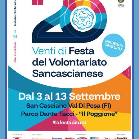
Virtus Lilliano
Calcio
Serie D, ecco i due passaggi
fondamentali su organici e calendari (e
il Grassina spera…)
Calcio
Il Grassina aggiunge tre giovani innesti:
Errunghi, Castellucci e Mastrolia
Calcio
Sesto titolo italiano per Leonardo
Fabbri (quarto consecutivo). E adesso
Atletica e
obiettivo bis europeo
podismo
Aspettando… la Serie D (?) il Grassina
mette in rosa tre innesti classe 2008
Calcio
Short Trail al Tramonto 2026: 3.000