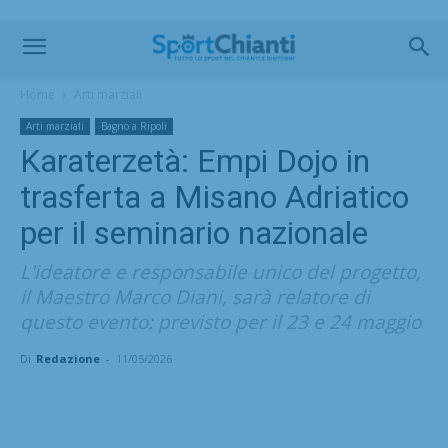
Home
Arti marziali
Arti marziali
Bagno a Ripoli
Karaterzetà: Empi Dojo in
trasferta a Misano Adriatico
per il seminario nazionale
L'ideatore e responsabile unico del progetto,
il Maestro Marco Diani, sarà relatore di
questo evento: previsto per il 23 e 24 maggio
Di
Redazione
-
11/05/2026