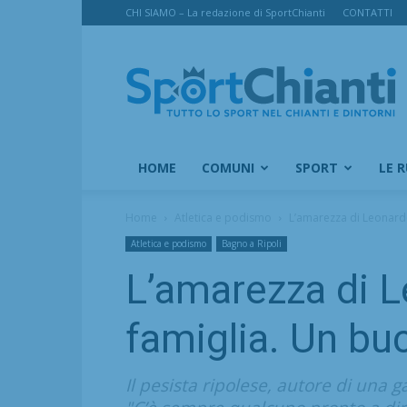
CHI SIAMO – La redazione di SportChianti
CONTATTI
SportChianti
HOME
COMUNI
SPORT
LE 
Home
Atletica e podismo
L’amarezza di Leonardo 
Atletica e podismo
Bagno a Ripoli
L’amarezza di Le
famiglia. Un bu
Il pesista ripolese, autore di una g