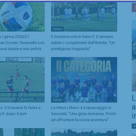
Calcio
o i gironi 2026/27.
Il Grassina vola in Serie D. E arrivano
San Donato Tavarnelle con
subito i complimenti dell’Antella: “Un
, una laziale e una umbra
prestigioso traguardo”
L
Calcio
a
o: il Grassina fa festa e
La Virtus Lilliano e il ripescaggio in
ie D dopo 5 anni
Seconda: “Una gioia immensa. Pronti
i
ad affrontare la nuova avventura”
F
Se