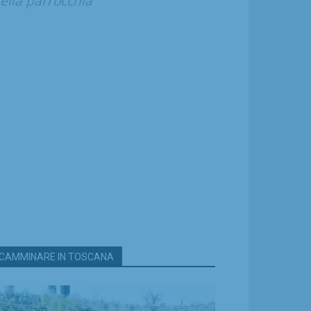
ella parrocchia”
CAMMINARE IN TOSCANA