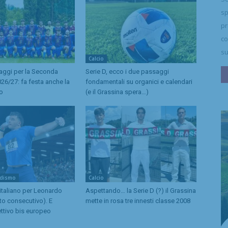
sp
pr
co
su
Calcio
caggi per la Seconda
Serie D, ecco i due passaggi
26/27: fa festa anche la
fondamentali su organici e calendari
no
(e il Grassina spera…)
odismo
Calcio
 italiano per Leonardo
Aspettando… la Serie D (?) il Grassina
to consecutivo). E
mette in rosa tre innesti classe 2008
ttivo bis europeo