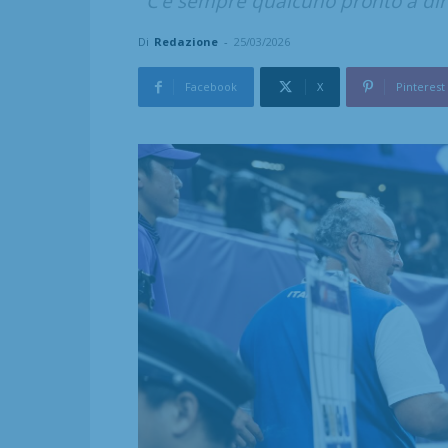
"C’è sempre qualcuno pronto a dire
Di
Redazione
-
25/03/2026
Facebook
X
Pinterest