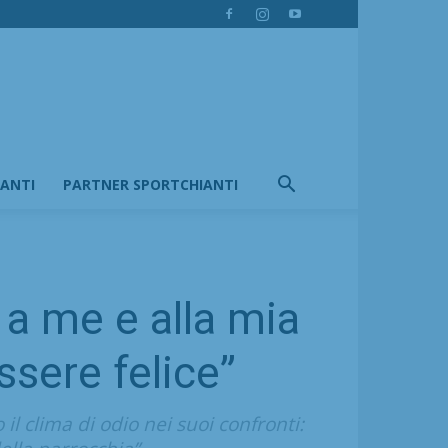
IANTI
PARTNER SPORTCHIANTI
 a me e alla mia
ssere felice”
il clima di odio nei suoi confronti: