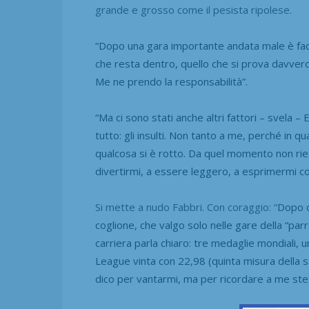
grande e grosso come il pesista ripolese.
“Dopo una gara importante andata male è facile
che resta dentro, quello che si prova davver
Me ne prendo la responsabilità”.
“Ma ci sono stati anche altri fattori – svela –
tutto: gli insulti.
Non tanto a me, perché in qua
qualcosa si è rotto.
Da quel momento non ries
divertirmi, a essere leggero, a esprimermi co
Si mette a nudo Fabbri. Con coraggio: “
Dopo o
coglione,
che valgo solo nelle gare della “par
carriera parla chiaro: tre
medaglie mondiali, u
League vinta con 22,98 (quinta misura della sto
dico per vantarmi, ma per ricordare a me stes