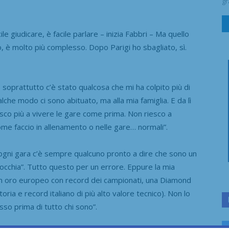
gr
 giudicare, è facile parlare – inizia Fabbri – Ma quello
o, è molto più complesso.
Dopo Parigi ho sbagliato, sì.
 E soprattutto c’è stato qualcosa che mi ha colpito più di
lche modo ci sono abituato, ma alla mia famiglia.
E da lì
co più a vivere le gare come prima.
Non riesco a
me faccio in allenamento o nelle gare… normali”.
gni gara c’è sempre qualcuno pronto a dire che sono un
rocchia”.
Tutto questo per un errore.
Eppure la mia
n
oro europeo con record dei campionati,
una Diamond
ria e record italiano di più alto valore tecnico).
Non lo
so prima di tutto chi sono”.