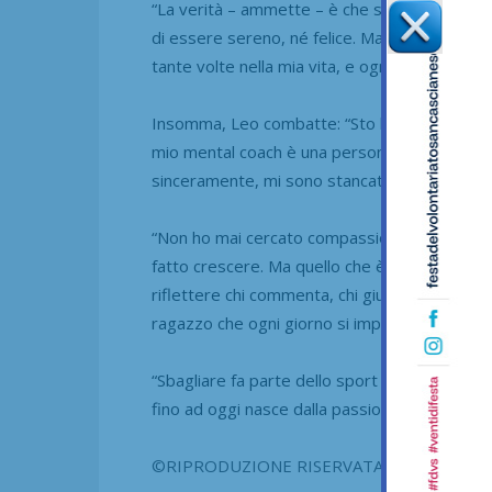
“La verità – ammette – è che sto passando u
di essere sereno, né felice.
Ma c’è una cosa 
tante volte nella mia vita,
e ogni volta sono to
Insomma, Leo combatte: “Sto lavorando ogni 
mio mental coach è una persona straordinari
sinceramente, mi sono stancato di sentire giu
“Non ho mai cercato compassione – tiene a p
fatto crescere.
Ma quello che è successo dopo
riflettere chi commenta, chi giudica senza sa
ragazzo che ogni giorno si impegna nel realiz
“Sbagliare fa parte dello sport – conclude Fab
fino ad oggi nasce dalla passione.
Per questo 
©RIPRODUZIONE RISERVATA