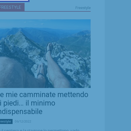
FREESTYLE
Freestyle
e mie camminate mettendo
i piedi… il minimo
ndispensabile
06/12/2022
reestyle
 il sentiero e la stagione lo permettono, vado