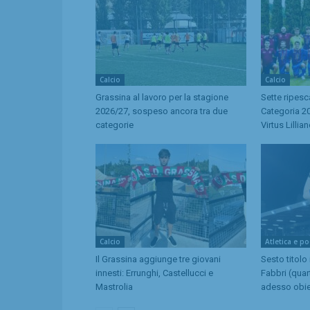
Calcio
Calcio
Grassina al lavoro per la stagione
Sette ripes
2026/27, sospeso ancora tra due
Categoria 20
categorie
Virtus Lillia
Calcio
Atletica e p
Il Grassina aggiunge tre giovani
Sesto titolo
innesti: Errunghi, Castellucci e
Fabbri (quar
Mastrolia
adesso obie