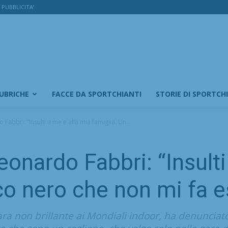
PUBBLICITA’
RUBRICHE
FACCE DA SPORTCHIANTI
STORIE DI SPORTCH
Fabbri: “Insulti a me e alla mia famiglia. Un...
onardo Fabbri: “Insulti
co nero che non mi fa e
ara non brillante ai Mondiali indoor, ha denunciato 