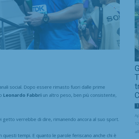
G
T
t
ali social. Dopo essere rimasto fuori dalle prime
C
so
Leonardo Fabbri
un altro peso, ben più consistente,
T
Ap
 Di getto verrebbe di dire, rimanendo ancora al suo sport.
12
al
n questi tempi. E quanto le parole feriscano anche chi è