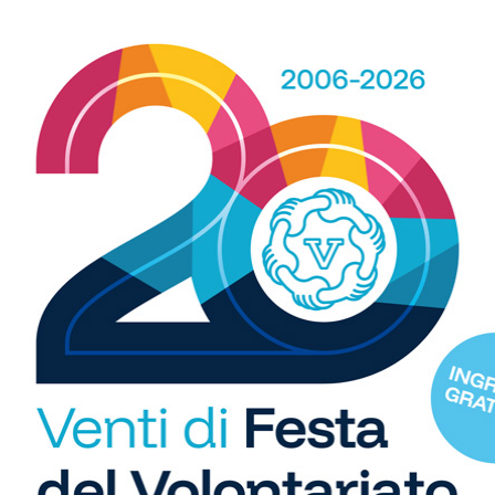
n momento difficile.
Un buco nero che non mi permette
che non cambierà mai:
io non mollo.
Ho toccato il fondo
rnato più forte di prima”.
giorno per migliorare.
Sono ossessionato dal farlo.
Il
a,
e insieme stiamo facendo un lavoro incredibile.
E
dizi anche su questo”.
recisare –
Le critiche, quelle vere, mi hanno sempre
R
 Parigi è qualcosa di diverso.
Scrivo questo per far
b
pere.
Sono bravo a lanciare il peso, sì.
Ma sono anche un
zare i suoi sogni.
E come tutti, posso sbagliare”.
i
S
bri – Fa parte della vita.
Tutto quello che ho costruito
C
sport. Per la vita.
E la luce… la rivedrò presto”.
"U
so
di