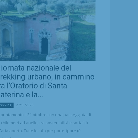
iornata nazionale del
rekking urbano, in cammino
ra l’Oratorio di Santa
aterina e la...
27/10/2025
rekking
puntamento il 31 ottobre con una passeggiata di
 chilometri ad anello, tra sostenibilità e socialità
l'aria aperta. Tutte le info per partecipare (è