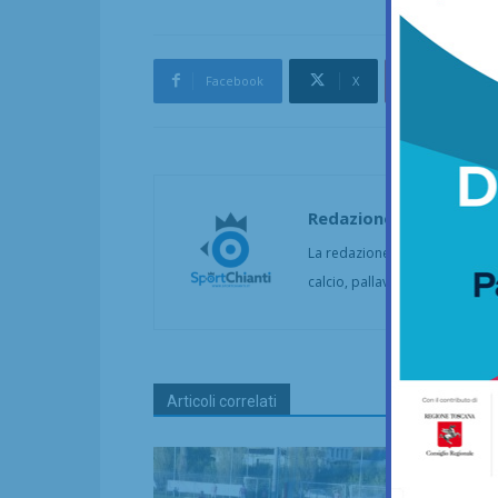
Facebook
X
Pinterest
Redazione
La redazione di SportChianti dà
calcio, pallavolo, basket, pall
Articoli correlati