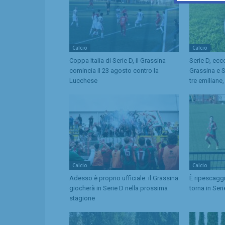
Calcio
Calcio
Coppa Italia di Serie D, il Grassina
Serie D, ecc
comincia il 23 agosto contro la
Grassina e 
Lucchese
tre emiliane
Calcio
Calcio
Adesso è proprio ufficiale: il Grassina
È ripescaggi
giocherà in Serie D nella prossima
torna in Ser
stagione