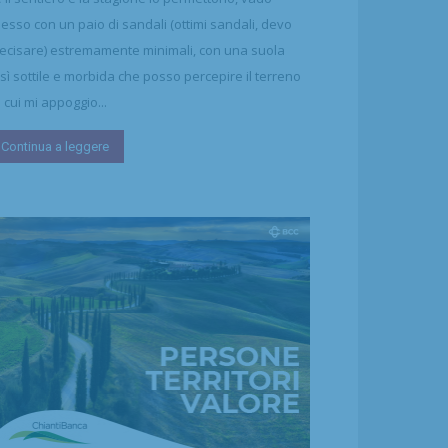
esso con un paio di sandali (ottimi sandali, devo
ecisare) estremamente minimali, con una suola
sì sottile e morbida che posso percepire il terreno
 cui mi appoggio...
Continua a leggere