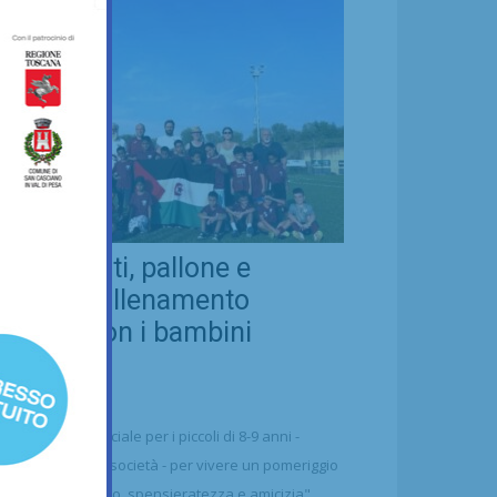
eal Chianti, pallone e
ellezza: allenamento
nsieme con i bambini
aharawi
21/07/2026
alcio
n'occasione speciale per i piccoli di 8-9 anni -
ttolineano dalla società - per vivere un pomeriggio
 puro divertimento, spensieratezza e amicizia"