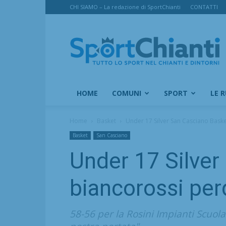
CHI SIAMO – La redazione di SportChianti
CONTATTI
SportChianti
HOME
COMUNI
SPORT
LE 
Home
Basket
Under 17 Silver San Casciano Basket
Basket
San Casciano
Under 17 Silver
biancorossi per
58-56 per la Rosini Impianti Scuol