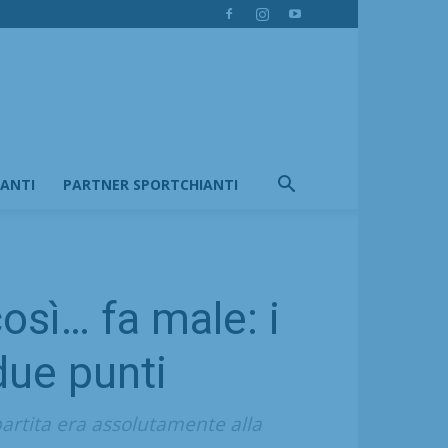
IANTI
PARTNER SPORTCHIANTI
osì… fa male: i
due punti
partita era assolutamente alla