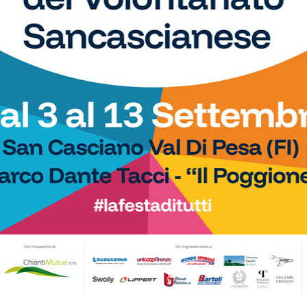
Fitness
chi, figlia di Jury,
SportLab21 non va in vacanza:
ella Nazionale Young
palestra aperta per tutto il mese di
Europei di equitazione
agosto
Calcetto
alla Piscina del Chianti:
Champions Cup Fratres, ecco le
 di luglio poi… tutti pronti
nomination per eleggere i migliori
i settembre!
dell’edizione 2026