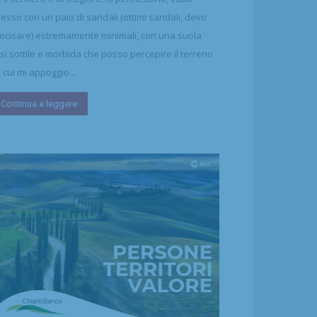
esso con un paio di sandali (ottimi sandali, devo
ecisare) estremamente minimali, con una suola
sì sottile e morbida che posso percepire il terreno
 cui mi appoggio...
Continua a leggere