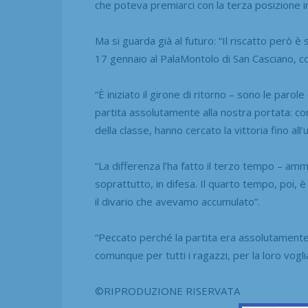
che poteva premiarci con la terza posizione in 
Ma si guarda già al futuro: “Il riscatto però è
17 gennaio al PalaMontolo di San Casciano, co
“È iniziato il girone di ritorno – sono le parol
partita assolutamente alla nostra portata: c
della classe, hanno cercato la vittoria fino all’u
“La differenza l’ha fatto il terzo tempo – amm
soprattutto, in difesa. Il quarto tempo, poi,
il divario che avevamo accumulato”.
“Peccato perché la partita era assolutamente
comunque per tutti i ragazzi, per la loro voglia 
©RIPRODUZIONE RISERVATA