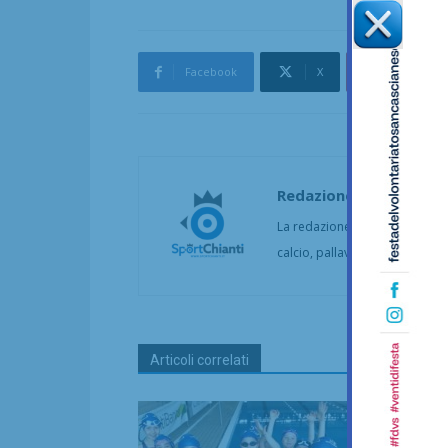
Facebook
X
Pinterest
Redazione
La redazione di SportChianti dà
calcio, pallavolo, basket, pall
Articoli correlati