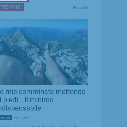
FREESTYLE
Freestyle
e mie camminate mettendo
i piedi… il minimo
ndispensabile
06/12/2022
reestyle
 il sentiero e la stagione lo permettono, vado