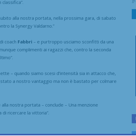
gr
classifica”.
 subito alla nostra portata, nella prossima gara, di sabato
ntro la Synergy Valdarno.”
e di coach
Fabbri
– e purtroppo usciamo sconfitti da una
omunque complimenti ai ragazzi che, contro la seconda
ltimo”.
ette – quando siamo scesi d’intensità sia in attacco che,
 è stato a nostro vantaggio ma non è bastato per colmare
 alla nostra portata – conclude – Una menzione
di ricercare la vittoria”.