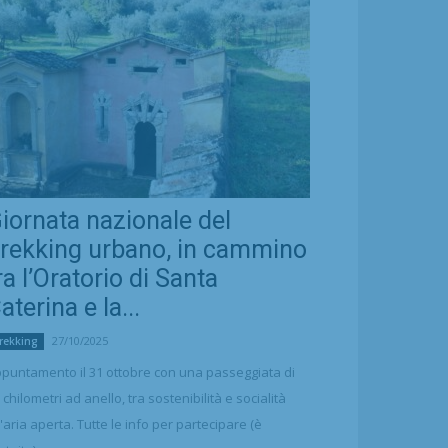
iornata nazionale del
rekking urbano, in cammino
ra l’Oratorio di Santa
aterina e la...
27/10/2025
rekking
puntamento il 31 ottobre con una passeggiata di
 chilometri ad anello, tra sostenibilità e socialità
l'aria aperta. Tutte le info per partecipare (è