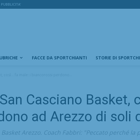
PUBBLICITA’
RUBRICHE
FACCE DA SPORTCHIANTI
STORIE DI SPORTCH
, così… fa male: i biancorossi perdono...
 San Casciano Basket, c
dono ad Arezzo di soli 
a Basket Arezzo. Coach Fabbri: "Peccato perché la 