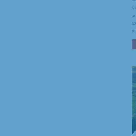
sp
pr
co
su