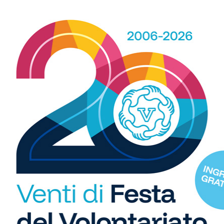
WhatsApp
 spazio, ogni giorno, a tutti gli sport nei comuni chiantigiani:
R
amano, baseball, karate, danza, ginnastica, ciclismo...
b
i
S
C
"U
so
di