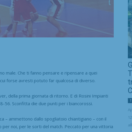
G
T
o male. Che ti fanno pensare e ripensare a quei
cui forse avresti potuto far qualcosa di diverso.
t
C
, della prima giornata di ritorno. E di Rosini Impianti
T
56. Sconfitta die due punti per i biancorossi.
Ap
12
cca – ammettono dallo spogliatoio chiantigiano – con il
al
o per noi, per le sorti del match. Peccato per una vittoria