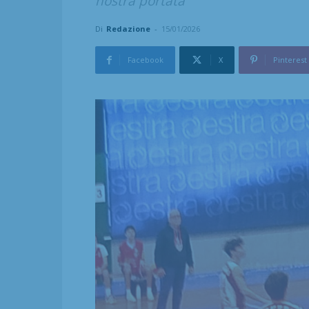
nostra portata"
Di
Redazione
-
15/01/2026
Facebook
X
Pinterest