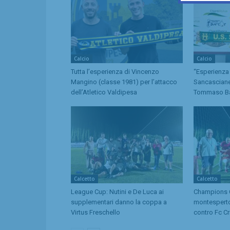
Calcio
Calcio
Tutta l’esperienza di Vincenzo
“Esperienza e
Mangino (classe 1981) per l’attacco
Sancasciane
dell’Atletico Valdipesa
Tommaso B
Calcetto
Calcetto
League Cup: Nutini e De Luca ai
Champions C
supplementari danno la coppa a
montespertol
Virtus Freschello
contro Fc Cr