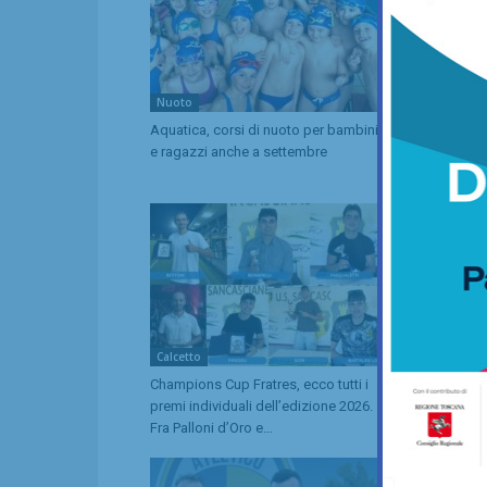
Nuoto
Equitazione
Aquatica, corsi di nuoto per bambini
Anastasia Che
e ragazzi anche a settembre
convocata n
Riders agli 
Calcetto
Nuoto
Champions Cup Fratres, ecco tutti i
“Aqua Camp” 
premi individuali dell’edizione 2026.
ultimi giorni
Fra Palloni d’Oro e…
per quelli d