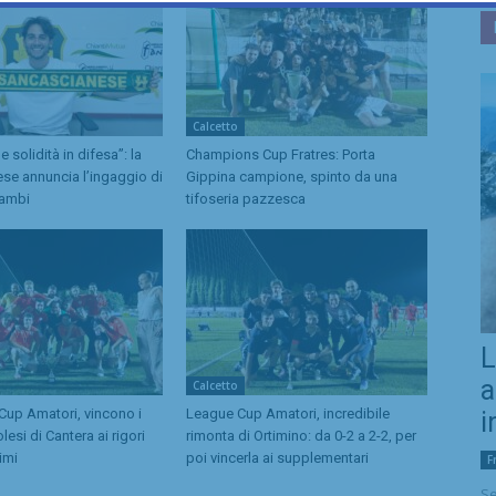
Calcetto
 solidità in difesa”: la
Champions Cup Fratres: Porta
se annuncia l’ingaggio di
Gippina campione, spinto da una
ambi
tifoseria pazzesca
L
a
Calcetto
up Amatori, vincono i
League Cup Amatori, incredibile
i
esi di Cantera ai rigori
rimonta di Ortimino: da 0-2 a 2-2, per
imi
poi vincerla ai supplementari
F
Se