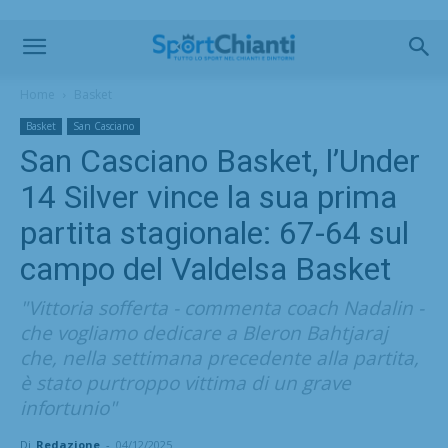
Home
Basket
Basket
San Casciano
San Casciano Basket, l’Under
14 Silver vince la sua prima
partita stagionale: 67-64 sul
campo del Valdelsa Basket
"Vittoria sofferta - commenta coach Nadalin -
che vogliamo dedicare a Bleron Bahtjaraj
che, nella settimana precedente alla partita,
è stato purtroppo vittima di un grave
infortunio"
Di
Redazione
-
04/12/2025