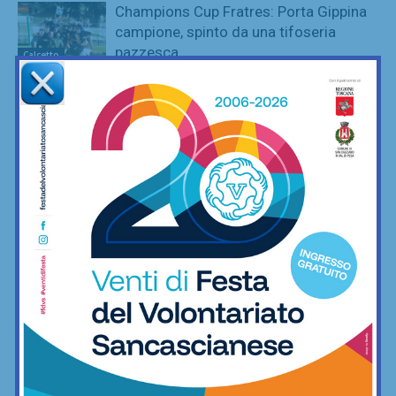
Champions Cup Fratres: Porta Gippina
campione, spinto da una tifoseria
pazzesca
Calcetto
League Cup: Nutini e De Luca ai
supplementari danno la coppa a Virtus
Freschello
Calcetto
Champions Cup Amatori, vincono i
montespertolesi di Cantera ai rigori
contro Fc Crimi
Calcetto
League Cup Amatori, incredibile
rimonta di Ortimino: da 0-2 a 2-2, per
poi vincerla ai supplementari
Calcetto