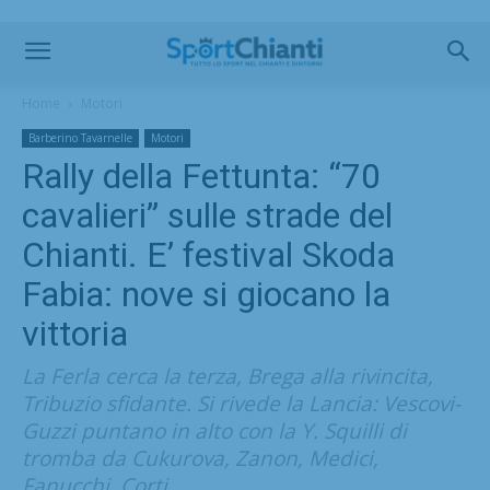
Home
Motori
Barberino Tavarnelle
Motori
Rally della Fettunta: “70
cavalieri” sulle strade del
Chianti. E’ festival Skoda
Fabia: nove si giocano la
vittoria
La Ferla cerca la terza, Brega alla rivincita,
Tribuzio sfidante. Si rivede la Lancia: Vescovi-
Guzzi puntano in alto con la Y. Squilli di
tromba da Cukurova, Zanon, Medici,
Fanucchi, Corti