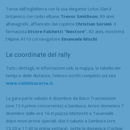
Torna dall’Inghilterra con la sua elegante Lotus Elan il
britannico con radici elbane
Trevor Smithson
, 89 anni
all’anagrafe, affiancato dal copilota
Christian Soriani
. Il
farmacista
Ettore Falchetti “Nestore”
, 83 anni, mostrerà
l’Alpine A110 col navigatore
Emanuele Mischi
.
Le coordinate del rally
Tutti i dettagli, le informazioni utili, la mappa, la tabella dei
tempi e delle distanze, l’elenco iscritti completo sul sito
www.valdelsacorse.it
.
La gara parte sabato 6 dicembre da Bacci Trasmissioni
(ore 15 il primo concorrente) a Sambuca. Arrivo domenica 7
dicembre dalle ore 16 in piazza Matteotti a Tavarnelle
dopo nove prove speciali: due il sabato a Sambuca (ore
15.20 e 17.40 la prima vettura), sette la domenica (Cortine