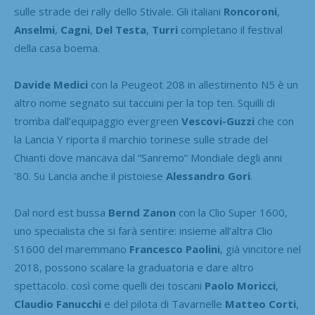
sulle strade dei rally dello Stivale. Gli italiani
Roncoroni
,
Anselmi
,
Cagni
,
Del Testa
,
Turri
completano il festival
della casa boema.
Davide Medici
con la Peugeot 208 in allestimento N5 è un
altro nome segnato sui taccuini per la top ten. Squilli di
tromba dall’equipaggio evergreen
Vescovi-Guzzi
che con
la Lancia Y riporta il marchio torinese sulle strade del
Chianti dove mancava dal “Sanremo” Mondiale degli anni
’80. Su Lancia anche il pistoiese
Alessandro Gori
.
Dal nord est bussa
Bernd Zanon
con la Clio Super 1600,
uno specialista che si farà sentire: insieme all’altra Clio
S1600 del maremmano
Francesco Paolini
, già vincitore nel
2018, possono scalare la graduatoria e dare altro
spettacolo. così come quelli dei toscani
Paolo Moricci
,
Claudio Fanucchi
e del pilota di Tavarnelle
Matteo Corti
,