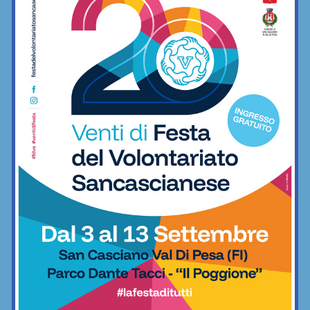
nuovo centrocampista: “Benvenuto
Gianvito Pertica”
Calcio
Coppa Italia di Serie D, il Grassina
comincia il 23 agosto contro la
Lucchese
Calcio
Serie D, ecco i gironi 2026/27. Grassina
e San Donato Tavarnelle con tre
emiliane, una laziale e una umbra
Calcio
Serie D, ecco i due passaggi
fondamentali su organici e calendari (e
il Grassina spera…)
Calcio
Il San Donato Tavarnelle vince la sua
prima amichevole: 2-1 in rimonta
contro il Grosseto di Indiani
Calcio