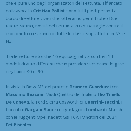
che è pure uno degli organizzatori del Fettunta, affiancato
dall’avvocato
Cristian Pollini
: sono tutti piedi pesanti a
bordo di vetture vivaci che lotteranno per il Trofeo Due
Ruote Motrici, novità del Fettunta 2025. Battaglie contro il
cronometro ci saranno in tutte le classi, soprattutto in N3 e
N2.
Tra le vetture storiche 16 equipaggi al via con ben 14
modelli di auto differenti che in prevalenza evocano le gare
degli anni ’80 e ‘90.
In vista la Bmw M3 del pratese
Brunero Guarducci
con
Massimo Bazzani
, l’Audi Quattro del friulano
Elio Tinello
De Caneva
, la Ford Sierra Cosworth di
Guerrini-Taccini
, i
fiorentini
Gargani-Sanesi
e i garfagnini
Lombardi-Marchi
con le ruggenti Opel Kadett Gsi 16v, i vincitori del 2024
Fei-Pistolesi
.