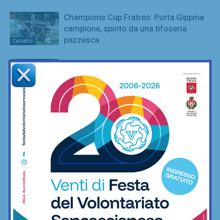
Champions Cup Fratres: Porta Gippina
campione, spinto da una tifoseria
pazzesca
Calcetto
League Cup: Nutini e De Luca ai
supplementari danno la coppa a Virtus
Freschello
Calcetto
Champions Cup Amatori, vincono i
montespertolesi di Cantera ai rigori
contro Fc Crimi
Calcetto
League Cup Amatori, incredibile
rimonta di Ortimino: da 0-2 a 2-2, per
poi vincerla ai supplementari
Calcetto
L’Asd Il Gabbiano è già pronta per la
prossima stagione di ginnastica