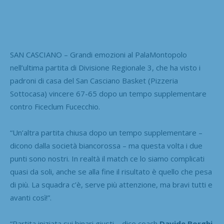
SAN CASCIANO – Grandi emozioni al PalaMontopolo
nell’ultima partita di Divisione Regionale 3, che ha visto i
padroni di casa del San Casciano Basket (Pizzeria
Sottocasa) vincere 67-65 dopo un tempo supplementare
contro Ficeclum Fucecchio.
“Un’altra partita chiusa dopo un tempo supplementare –
dicono dalla società biancorossa – ma questa volta i due
punti sono nostri. In realtà il match ce lo siamo complicati
quasi da soli, anche se alla fine il risultato è quello che pesa
di più. La squadra c’è, serve più attenzione, ma bravi tutti e
avanti così!”.
“Partita iniziata sui binari giusti – dice coach
Davide Borghi