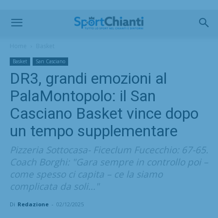
Home
Basket
Basket
San Casciano
DR3, grandi emozioni al
PalaMontopolo: il San
Casciano Basket vince dopo
un tempo supplementare
Pizzeria Sottocasa- Ficeclum Fucecchio: 67-65.
Coach Borghi: "Gara sempre in controllo poi –
come spesso ci capita – ce la siamo
complicata da soli..."
Di
Redazione
-
02/12/2025