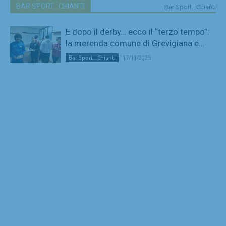
BAR SPORT...CHIANTI
Bar Sport...Chianti
E dopo il derby… ecco il “terzo tempo”:
la merenda comune di Grevigiana e...
17/11/2025
Bar Sport...Chianti