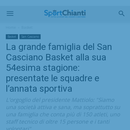
Home
Basket
Basket
San Casciano
La grande famiglia del San
Casciano Basket alla sua
54esima stagione:
presentate le squadre e
l’annata sportiva
L'orgoglio del presidente Mattiolo: "Siamo
una società attiva e sana, ma soprattutto su
una famiglia che conta più di 150 atleti, uno
staff tecnico di oltre 15 persone e i tanti
volontari"