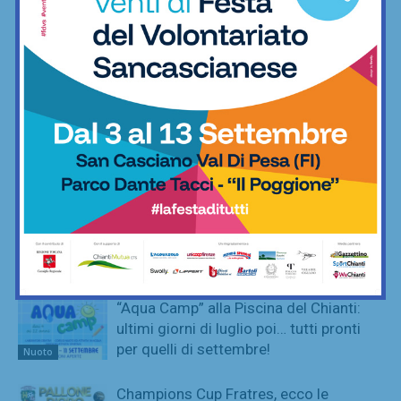
Nuoto
Anastasia Chechi, figlia di Jury,
convocata nella Nazionale Young
Riders agli Europei di equitazione
Equitazione
SportLab21 non va in vacanza: palestra
aperta per tutto il mese di agosto
Fitness
Champions Cup Fratres, ecco tutti i
premi individuali dell’edizione 2026. Fra
Palloni d’Oro e…
Calcetto
“Aqua Camp” alla Piscina del Chianti:
ultimi giorni di luglio poi… tutti pronti
per quelli di settembre!
Nuoto
Champions Cup Fratres, ecco le