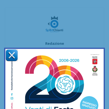
Redazione
La redazione di SportChianti dà spazio, ogni giorno, a tutti gli
sport nei comuni chiantigiani: calcio, pallavolo, basket,
pallamano, baseball, karate, danza, ginnastica, ciclismo...
Articoli correlati
Aquatica, corsi di nuoto per bambini e
ragazzi anche a settembre