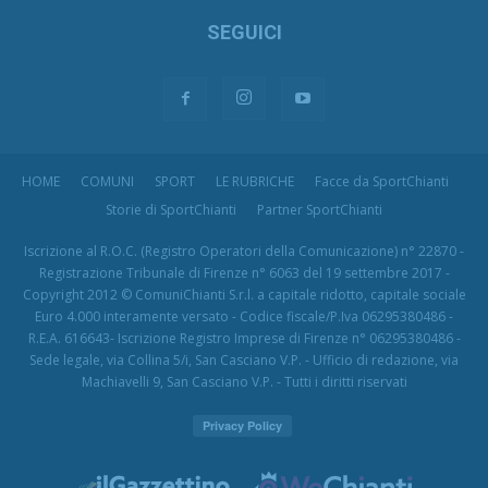
SEGUICI
HOME
COMUNI
SPORT
LE RUBRICHE
Facce da SportChianti
Storie di SportChianti
Partner SportChianti
Iscrizione al R.O.C. (Registro Operatori della Comunicazione) n° 22870 -
Registrazione Tribunale di Firenze n° 6063 del 19 settembre 2017 -
Copyright 2012 © ComuniChianti S.r.l. a capitale ridotto, capitale sociale
Euro 4.000 interamente versato - Codice fiscale/P.Iva 06295380486 -
R.E.A. 616643- Iscrizione Registro Imprese di Firenze n° 06295380486 -
Sede legale, via Collina 5/i, San Casciano V.P. - Ufficio di redazione, via
Machiavelli 9, San Casciano V.P. - Tutti i diritti riservati