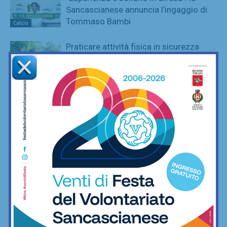
Sancascianese annuncia l’ingaggio di
Tommaso Bambi
Calcio
Praticare attività fisica in sicurezza
durante il periodo estivo, i consigli della
Medicina dello Sport
Outdoor
Champions Cup Fratres: Porta Gippina
campione, spinto da una tifoseria
pazzesca
Calcetto
League Cup: Nutini e De Luca ai
supplementari danno la coppa a Virtus
Freschello
Calcetto
Champions Cup Amatori, vincono i
montespertolesi di Cantera ai rigori
contro Fc Crimi
Calcetto