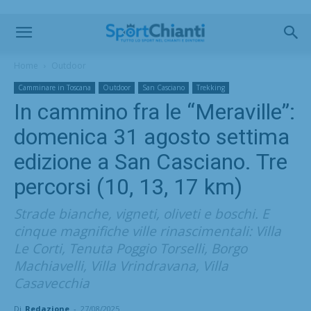
Home
Outdoor
Camminare in Toscana
Outdoor
San Casciano
Trekking
In cammino fra le “Meraville”:
domenica 31 agosto settima
edizione a San Casciano. Tre
percorsi (10, 13, 17 km)
Strade bianche, vigneti, oliveti e boschi. E
cinque magnifiche ville rinascimentali: Villa
Le Corti, Tenuta Poggio Torselli, Borgo
Machiavelli, Villa Vrindravana, Villa
Casavecchia
Di
Redazione
-
27/08/2025