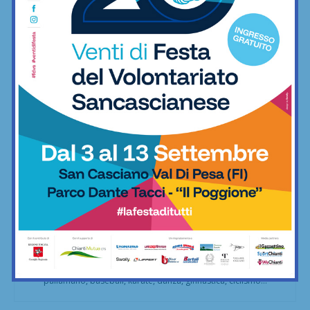
Facebook
X
Pinterest
Redazione
La redazione di SportChianti dà spazio, ogni giorno, a tutti gli
sport nei comuni chiantigiani: calcio, pallavolo, basket,
pallamano, baseball, karate, danza, ginnastica, ciclismo...