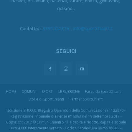
basket, pallamano, baseball, karate, danza, ginnastica,
ciclismo...
Contattaci:
3391552376 - info@sportchianti.it
SEGUICI
HOME
COMUNI
SPORT
LE RUBRICHE
Facce da SportChianti
Storie di SportChianti
Partner SportChianti
Iscrizione al R.O.C. (Registro Operatori della Comunicazione) n° 22870 -
Registrazione Tribunale di Firenze n° 6063 del 19 settembre 2017 -
Copyright 2012 © ComuniChianti S.r.l. a capitale ridotto, capitale sociale
Euro 4.000 interamente versato - Codice fiscale/P.Iva 06295380486 -