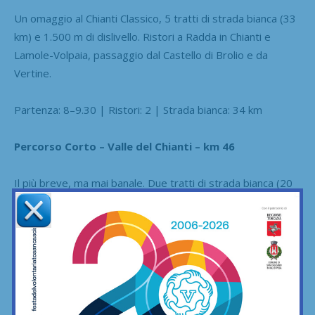
Un omaggio al Chianti Classico, 5 tratti di strada bianca (33
km) e 1.500 m di dislivello. Ristori a Radda in Chianti e
Lamole-Volpaia, passaggio dal Castello di Brolio e da
Vertine.
Partenza: 8–9.30 | Ristori: 2 | Strada bianca: 34 km
Percorso Corto – Valle del Chianti – km 46
Il più breve, ma mai banale. Due tratti di strada bianca (20
km complessivi) e 755 m di dislivello. Classico ristoro di
Dievole al km 31, foto al “Leccione”, passaggi tra Pianella,
Vagliagli, Due Arbie e Molin Lungo.
Partenza: 8–9.30 | Ristori: 1 | Strada bianca: 20 km
©RIPRODUZIONE RISERVATA