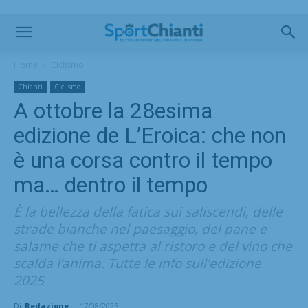
Home
Ciclismo
Chianti
Ciclismo
A ottobre la 28esima
edizione de L’Eroica: che non
è una corsa contro il tempo
ma… dentro il tempo
È la bellezza della fatica sui saliscendi, delle
strade bianche nel paesaggio, del pane e
salame che ti aspetta al ristoro e del vino che
scalda l’anima. Tutte le info sull'edizione
2025
Di
Redazione
-
17/08/2025