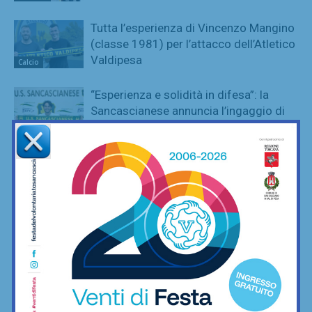
Tutta l’esperienza di Vincenzo Mangino
(classe 1981) per l’attacco dell’Atletico
Valdipesa
Calcio
“Esperienza e solidità in difesa”: la
Sancascianese annuncia l’ingaggio di
Tommaso Bambi
Calcio
Champions Cup Fratres: Porta Gippina
campione, spinto da una tifoseria
pazzesca
Calcetto
League Cup: Nutini e De Luca ai
supplementari danno la coppa a Virtus
Freschello
Calcetto
Champions Cup Amatori, vincono i
montespertolesi di Cantera ai rigori