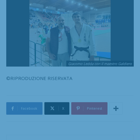
Giacomo Ledda con il maestro Galdiero
©RIPRODUZIONE RISERVATA
Facebook
X
Pinterest