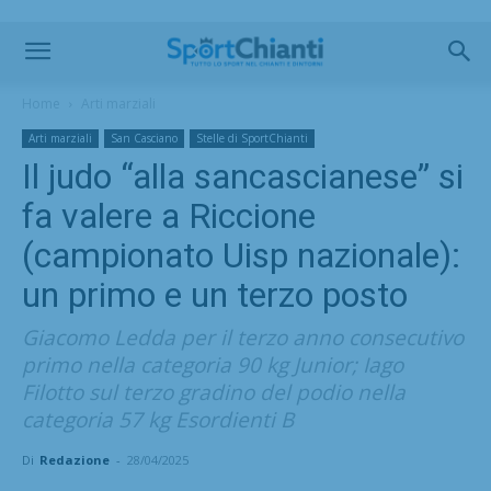
Home
Arti marziali
Arti marziali
San Casciano
Stelle di SportChianti
Il judo “alla sancascianese” si
fa valere a Riccione
(campionato Uisp nazionale):
un primo e un terzo posto
Giacomo Ledda per il terzo anno consecutivo
primo nella categoria 90 kg Junior; Iago
Filotto sul terzo gradino del podio nella
categoria 57 kg Esordienti B
Di
Redazione
-
28/04/2025