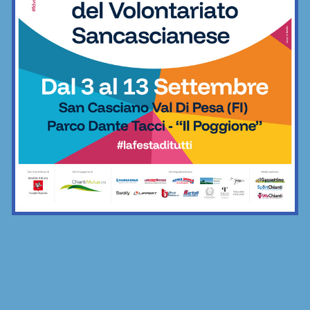
contro Fc Crimi
Calcetto
League Cup Amatori, incredibile
rimonta di Ortimino: da 0-2 a 2-2, per
poi vincerla ai supplementari
Calcetto