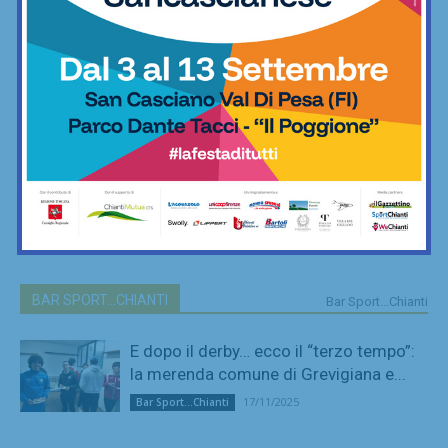
BAR SPORT...CHIANTI
Bar Sport...Chianti
E dopo il derby… ecco il “terzo tempo”:
la merenda comune di Grevigiana e...
17/11/2025
Bar Sport...Chianti