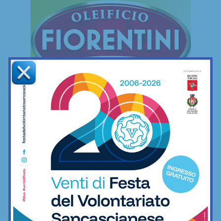
FREESTYLE
Freestyle
Le mie camminate mettendo ai piedi… il
minimo indispensabile
06/12/2022
Freestyle