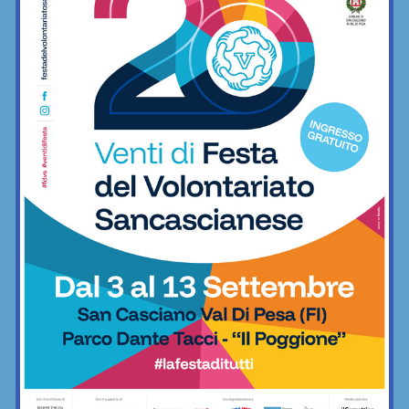
Impruneta Tavarnuzze, grande novità
per la prossima stagione: nasce la
squadra Under 18
Calcio
Tiro a volo: le vittorie di Sara Bongini
celebrate anche in palazzo comunale
Impruneta
Impruneta Tavarnuzze, alla guida degli
Allievi B (2011) ci sarà Francesco
Gallori
Calcio
Confermato: Alessandro Batignani alla
guida dei 2012 dell’Impruneta
Tavarnuzze
Calcio
Tiro a volo, l’imprunetina Sara Bongini
“on fire”: vince anche l’Italian Open