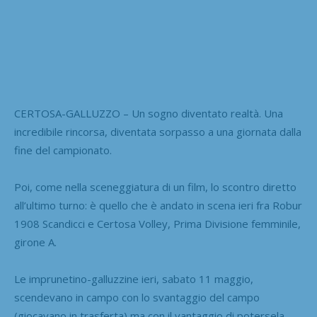
CERTOSA-GALLUZZO – Un sogno diventato realtà. Una
incredibile rincorsa, diventata sorpasso a una giornata dalla
fine del campionato.
Poi, come nella sceneggiatura di un film, lo scontro diretto
all’ultimo turno: è quello che è andato in scena ieri fra Robur
1908 Scandicci e Certosa Volley, Prima Divisione femminile,
girone A.
Le imprunetino-galluzzine ieri, sabato 11 maggio,
scendevano in campo con lo svantaggio del campo
(giocavano in trasferta) ma con il vantaggio di potersela