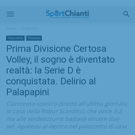
Home
Pallavolo
Impruneta
Pallavolo
Prima Divisione Certosa
Volley, il sogno è diventato
realtà: la Serie D è
conquistata. Delirio al
Palapapini
Clamoroso scontro diretto all'ultima giornata
in casa della Robur Scandicci: che vince 3-2,
ma alle verdeazzurre bastava vincere due
set. Apoteosi al rientro nel palazzetto di casa