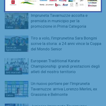
Green Cup
Impruneta
Impruneta Tavarnuzze accolta e
premiata in municipio per la
promozione in Prima Categoria
Calcio
Tiro a volo, l’imprunetina Sara Bongini
scrive la storia: a 24 anni vince la Coppa
Facce da
del Mondo Senior
SportChianti
European Traditional Karate
Championship: grandi prestazioni degli
atleti del nostro territorio
Arti marziali
Un nuovo portiere per l’Impruneta
Tavarnuzze: arriva Lorenzo Merlini, ex
Grassina e Belmonte
Calcio