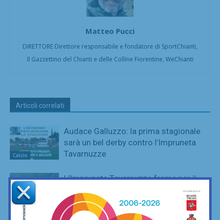
Matteo Pucci
DIRETTORE Direttore responsabile e fondatore di SportChianti,
Il Gazzettino del Chianti e delle Colline Fiorentine, WeChianti
Articoli correlati
Audace Galluzzo: la prima stagionale
sarà un bel derby contro l’Impruneta
Tavarnuzze
Calcio
L’Impruneta Tavarnuzze freme per il
ritorno in Prima Categoria: tra tre
settimane il via alla preparazione. Ecco
Calcio
la rosa 2026/27