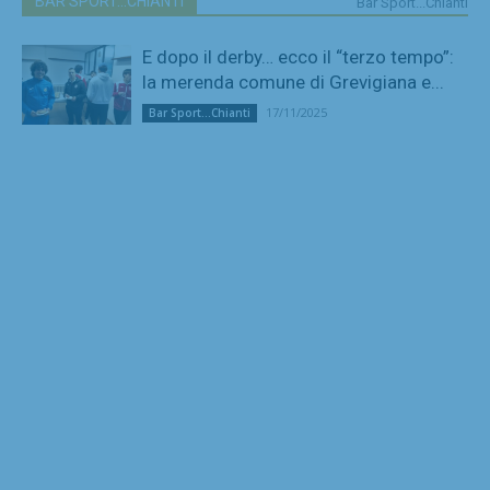
BAR SPORT...CHIANTI
Bar Sport...Chianti
E dopo il derby… ecco il “terzo tempo”:
la merenda comune di Grevigiana e...
17/11/2025
Bar Sport...Chianti