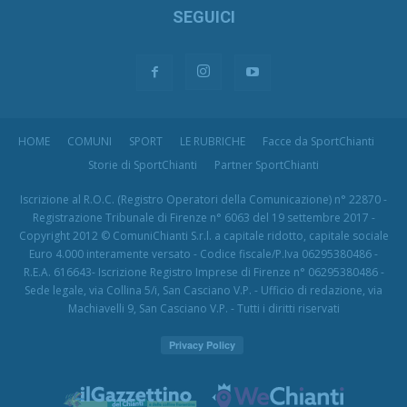
SEGUICI
HOME
COMUNI
SPORT
LE RUBRICHE
Facce da SportChianti
Storie di SportChianti
Partner SportChianti
Iscrizione al R.O.C. (Registro Operatori della Comunicazione) n° 22870 -
Registrazione Tribunale di Firenze n° 6063 del 19 settembre 2017 -
Copyright 2012 © ComuniChianti S.r.l. a capitale ridotto, capitale sociale
Euro 4.000 interamente versato - Codice fiscale/P.Iva 06295380486 -
R.E.A. 616643- Iscrizione Registro Imprese di Firenze n° 06295380486 -
Sede legale, via Collina 5/i, San Casciano V.P. - Ufficio di redazione, via
Machiavelli 9, San Casciano V.P. - Tutti i diritti riservati