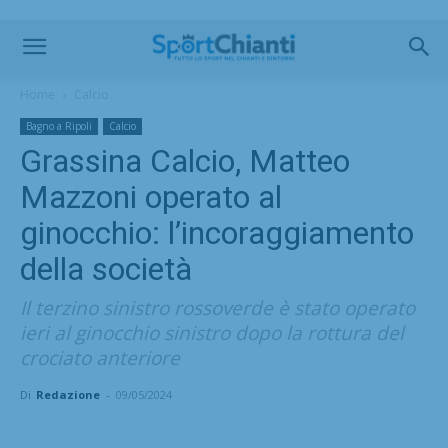
Home
Calcio
Bagno a Ripoli
Calcio
Grassina Calcio, Matteo
Mazzoni operato al
ginocchio: l’incoraggiamento
della società
Il terzino sinistro rossoverde è stato operato
ieri al ginocchio sinistro dopo la rottura del
crociato anteriore
Di
Redazione
-
09/05/2024