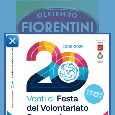
FREESTYLE
Freestyle
Le mie camminate mettendo ai piedi… il
minimo indispensabile
06/12/2022
Freestyle