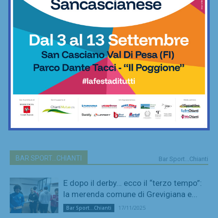
BAR SPORT...CHIANTI
Bar Sport...Chianti
E dopo il derby… ecco il “terzo tempo”:
la merenda comune di Grevigiana e...
17/11/2025
Bar Sport...Chianti