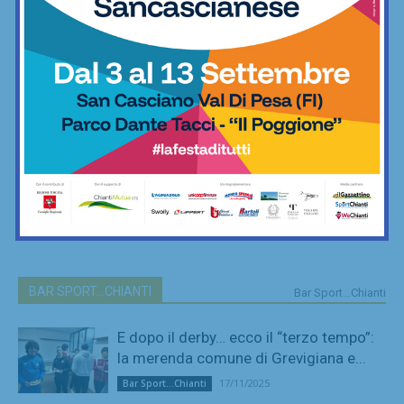
BAR SPORT...CHIANTI
Bar Sport...Chianti
E dopo il derby… ecco il “terzo tempo”:
la merenda comune di Grevigiana e...
17/11/2025
Bar Sport...Chianti