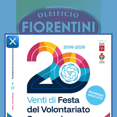
FREESTYLE
Freestyle
Le mie camminate mettendo ai piedi… il
minimo indispensabile
06/12/2022
Freestyle