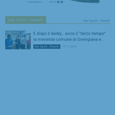
BAR SPORT...CHIANTI
Bar Sport...Chianti
E dopo il derby… ecco il “terzo tempo”:
la merenda comune di Grevigiana e...
17/11/2025
Bar Sport...Chianti