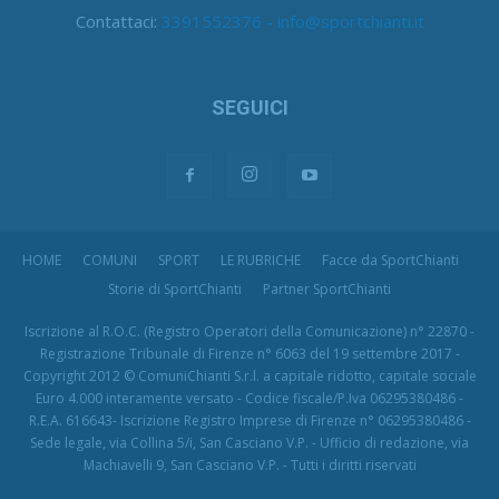
Contattaci:
3391552376 - info@sportchianti.it
SEGUICI
HOME
COMUNI
SPORT
LE RUBRICHE
Facce da SportChianti
Storie di SportChianti
Partner SportChianti
Iscrizione al R.O.C. (Registro Operatori della Comunicazione) n° 22870 -
Registrazione Tribunale di Firenze n° 6063 del 19 settembre 2017 -
Copyright 2012 © ComuniChianti S.r.l. a capitale ridotto, capitale sociale
Euro 4.000 interamente versato - Codice fiscale/P.Iva 06295380486 -
R.E.A. 616643- Iscrizione Registro Imprese di Firenze n° 06295380486 -
Sede legale, via Collina 5/i, San Casciano V.P. - Ufficio di redazione, via
Machiavelli 9, San Casciano V.P. - Tutti i diritti riservati