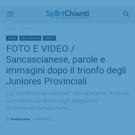
Home
Calcio
Calcio
San Casciano
VIDEO
FOTO E VIDEO /
Sancascianese, parole e
immagini dopo il trionfo degli
Juniores Provinciali
La "conferenza stampa" del capitano, Andrea
Giordano. La festa negli spogliatoi,
finalmente senza freni...
Di
Redazione
-
24/04/2022