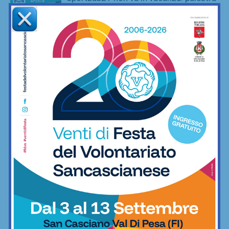
aperta per tutto il mese di agosto
Fitness
Poggibonsi, prime mosse: Fusci
confermato direttore tecnico. In serata
presentazione del nuovo allenatore
Calcio
La Virtus Lilliano e il ripescaggio in
Seconda: “Una gioia immensa. Pronti
ad affrontare la nuova avventura”
Calcio