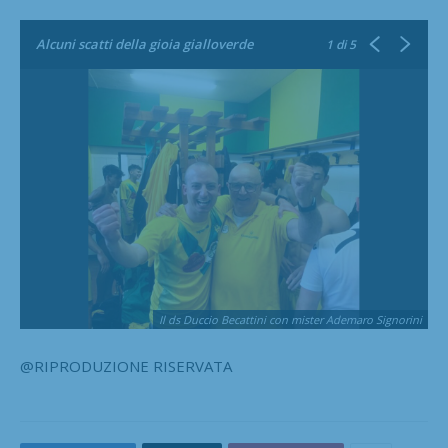
Alcuni scatti della gioia gialloverde
1
di 5
Il ds Duccio Becattini con mister Ademaro Signorini
@RIPRODUZIONE RISERVATA