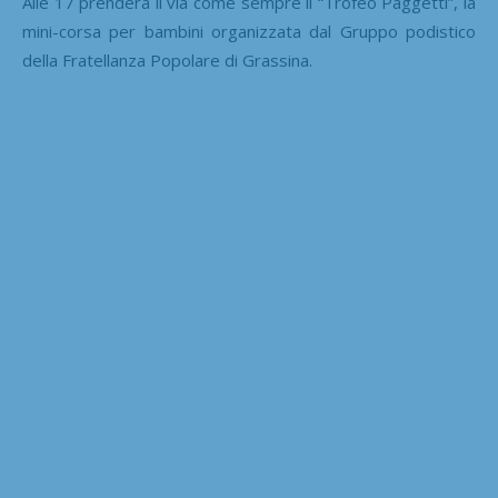
Alle 17 prenderà il via come sempre il “Trofeo Paggetti”, la
mini-corsa per bambini organizzata dal Gruppo podistico
della Fratellanza Popolare di Grassina.