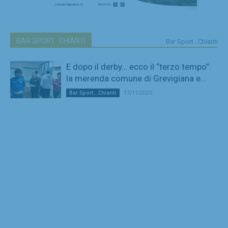
BAR SPORT...CHIANTI
Bar Sport...Chianti
E dopo il derby… ecco il “terzo tempo”:
la merenda comune di Grevigiana e...
17/11/2025
Bar Sport...Chianti