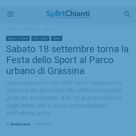
Home
Altri Sport
Sport
Bagno a Ripoli
Altri Sport
Sport
Sabato 18 settembre torna la
Festa dello Sport al Parco
urbano di Grassina
Appuntamento con oltre venti associazioni
sportive del territorio che offriranno prove
gratuite ai cittadini. Alle 18 la premiazione
degli atleti che si sono contraddistinti
nell'ultimo anno
Di
Redazione
-
14/09/2021