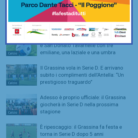
Coppa Italia di Serie D, il Grassina
comincia il 23 agosto contro la
Lucchese
Calcio
Serie D, ecco i gironi 2026/27. Grassina
e San Donato Tavarnelle con tre
emiliane, una laziale e una umbra
Calcio
Il Grassina vola in Serie D. E arrivano
subito i complimenti dell’Antella: “Un
prestigioso traguardo”
Calcio
Adesso è proprio ufficiale: il Grassina
giocherà in Serie D nella prossima
stagione
Calcio
È ripescaggio: il Grassina fa festa e
torna in Serie D dopo 5 anni