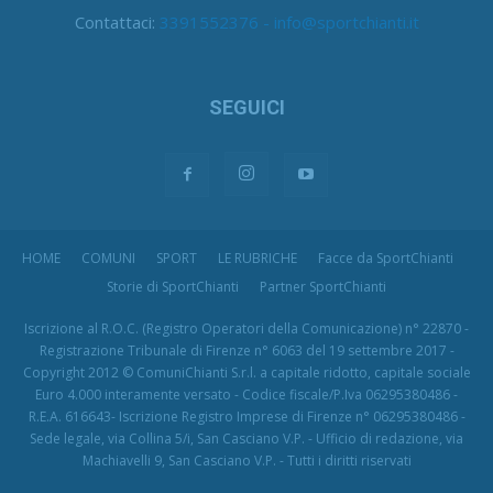
Contattaci:
3391552376 - info@sportchianti.it
SEGUICI
HOME
COMUNI
SPORT
LE RUBRICHE
Facce da SportChianti
Storie di SportChianti
Partner SportChianti
Iscrizione al R.O.C. (Registro Operatori della Comunicazione) n° 22870 -
Registrazione Tribunale di Firenze n° 6063 del 19 settembre 2017 -
Copyright 2012 © ComuniChianti S.r.l. a capitale ridotto, capitale sociale
Euro 4.000 interamente versato - Codice fiscale/P.Iva 06295380486 -
R.E.A. 616643- Iscrizione Registro Imprese di Firenze n° 06295380486 -
Sede legale, via Collina 5/i, San Casciano V.P. - Ufficio di redazione, via
Machiavelli 9, San Casciano V.P. - Tutti i diritti riservati