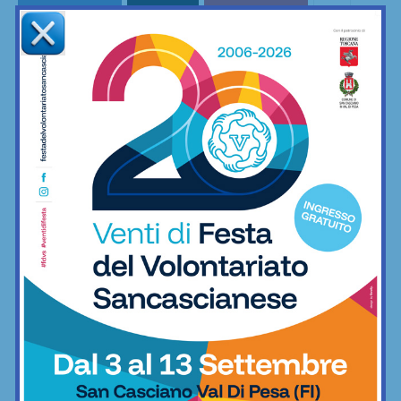
Facebook
X
Pinterest
Redazione
La redazione di SportChianti dà spazio, ogni giorno, a tutti gli
sport nei comuni chiantigiani: calcio, pallavolo, basket,
pallamano, baseball, karate, danza, ginnastica, ciclismo...
Articoli correlati