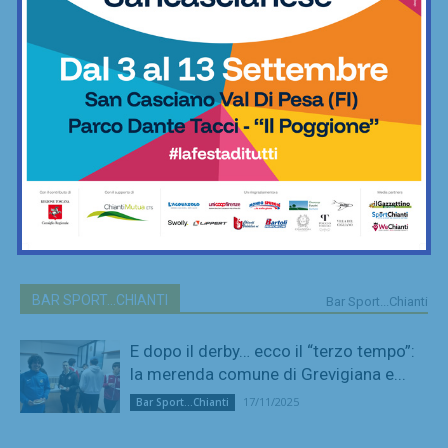
BAR SPORT...CHIANTI
Bar Sport...Chianti
E dopo il derby… ecco il “terzo tempo”:
la merenda comune di Grevigiana e...
17/11/2025
Bar Sport...Chianti