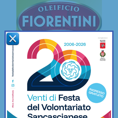
FREESTYLE
Freestyle
Le mie camminate mettendo ai piedi… il
minimo indispensabile
06/12/2022
Freestyle