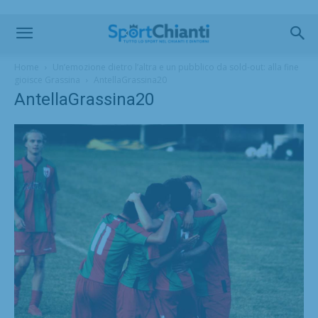
Home
Un’emozione dietro l’altra e un pubblico da sold-out: alla fine
gioisce Grassina
AntellaGrassina20
AntellaGrassina20