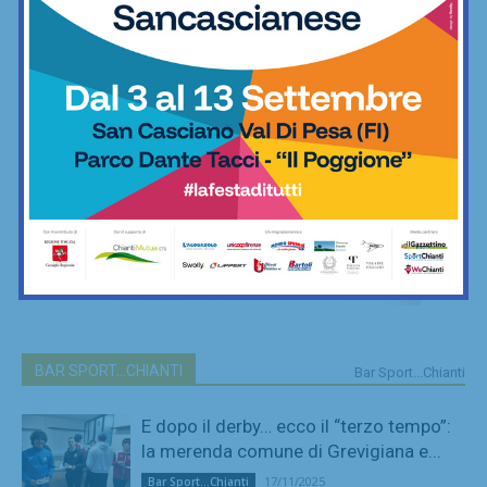
BAR SPORT...CHIANTI
Bar Sport...Chianti
E dopo il derby… ecco il “terzo tempo”:
la merenda comune di Grevigiana e...
17/11/2025
Bar Sport...Chianti