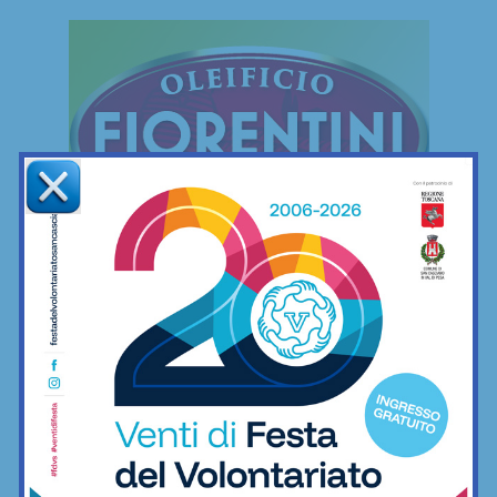
FREESTYLE
Freestyle
Le mie camminate mettendo ai piedi… il
minimo indispensabile
06/12/2022
Freestyle