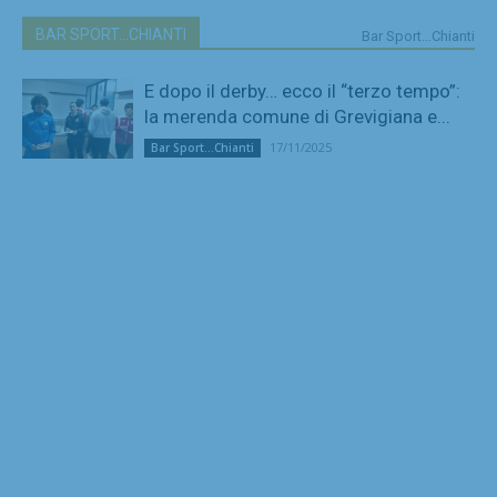
BAR SPORT...CHIANTI
Bar Sport...Chianti
E dopo il derby… ecco il “terzo tempo”:
la merenda comune di Grevigiana e...
17/11/2025
Bar Sport...Chianti