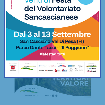
FREESTYLE
Freestyle
Le mie camminate mettendo ai piedi… il
minimo indispensabile
06/12/2022
Freestyle