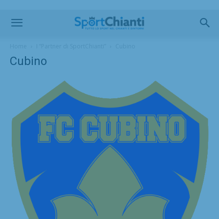
Home
I “Partner di SportChianti”
Cubino
Cubino