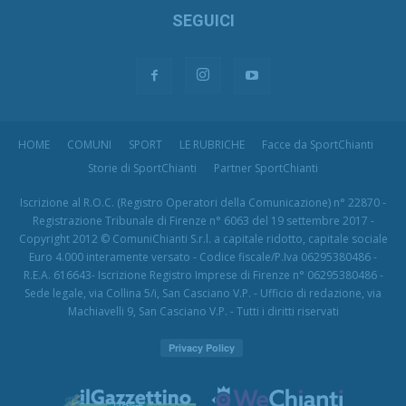
SEGUICI
HOME
COMUNI
SPORT
LE RUBRICHE
Facce da SportChianti
Storie di SportChianti
Partner SportChianti
Iscrizione al R.O.C. (Registro Operatori della Comunicazione) n° 22870 -
Registrazione Tribunale di Firenze n° 6063 del 19 settembre 2017 -
Copyright 2012 © ComuniChianti S.r.l. a capitale ridotto, capitale sociale
Euro 4.000 interamente versato - Codice fiscale/P.Iva 06295380486 -
R.E.A. 616643- Iscrizione Registro Imprese di Firenze n° 06295380486 -
Sede legale, via Collina 5/i, San Casciano V.P. - Ufficio di redazione, via
Machiavelli 9, San Casciano V.P. - Tutti i diritti riservati