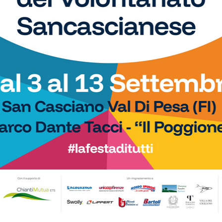
Al via 600 atleti pronti a contendersi il trofeo presso
ena
la tensostruttura di Bustecca, a Barberino Val d'Elsa
Arti marziali
Karaterzetà arriva anche a Firenze!
E anche in città propone corsi...
21/01/2026
Da febbraio partono i corsi dedicati agli over 60 del
a
dojo ripolese presso la Palestra Okami:
inaugurazione domenica 25 gennaio