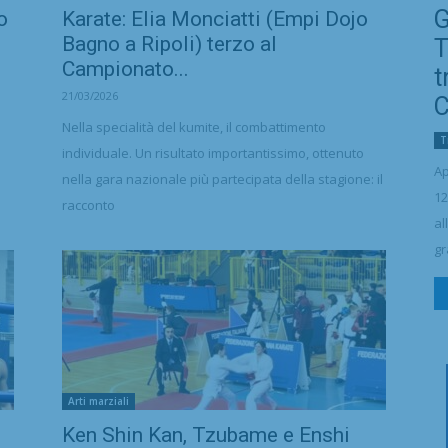
G
o
Karate: Elia Monciatti (Empi Dojo
Bagno a Ripoli) terzo al
T
Campionato...
t
21/03/2026
C
Nella specialità del kumite, il combattimento
T
individuale. Un risultato importantissimo, ottenuto
Ap
nella gara nazionale più partecipata della stagione: il
12
racconto
al
gr
Arti marziali
Ken Shin Kan, Tzubame e Enshi