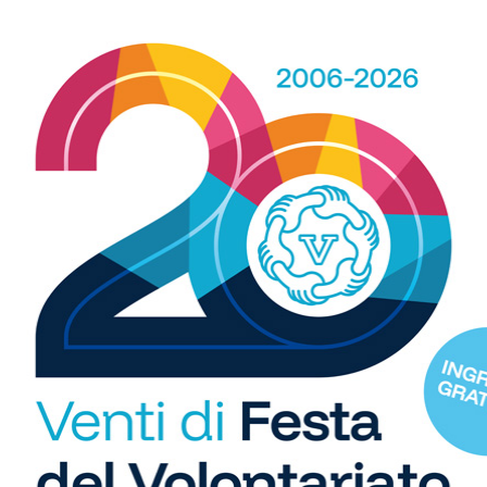
25/02/2026
R
 e
Sabato 28 febbraio dalle 15 alle 18 sarà dedicato ai
ro
più piccoli con gare di Kata bambini. Domenica 1
b
marzo dalle 9.30 alle 19, gare di categoria di Kata e
i
Kumite individuale e a squadre
S
C
"U
so
di
Arti marziali
a
Polisportiva Tavarnelle, nel week
end a Bustecca il Campionato
Regionale Toscano...
19/02/2026