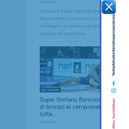
27/02/2026
La scuola di Bagno a Ripoli dei Maestri Marco Diani
Mirco Rustioni, ha portato a casa un discreto nume
di medaglie e un quinto posto globale per la
specialità del kata (forma)
Arti marziali
Super Stefano Bencistà, medagli
di bronzo ai campionati italiani di
lotta...
24/02/2026