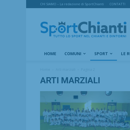
CHI SIAMO – La redazione di SportChianti
CONTATTI
SportChianti
HOME
COMUNI
SPORT
LE 
Home
Arti marziali
Pagina 2
ARTI MARZIALI