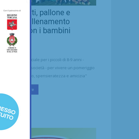
eal Chianti, pallone e
ellezza: allenamento
nsieme con i bambini
aharawi
21/07/2026
alcio
n'occasione speciale per i piccoli di 8-9 anni -
ttolineano dalla società - per vivere un pomeriggio
 puro divertimento, spensieratezza e amicizia"
Continua a leggere