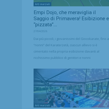
Arti marziali
Empi Dojo, che meraviglia il
Saggio di Primavera! Esibizione e
“pizzata”...
27/04/2026
Dai più piccoli, i giovanissimi del Giocokarate, fino a
“nonni” del Karaterzetà, ciascun allievo si è
cimentato nella propria esibizione davanti al
ricchissimo pubblico di genitori e nonni
Arti marziali