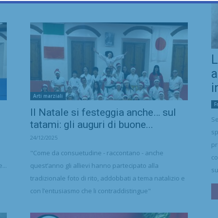
L
a
i
Arti marziali
F
6
Il Natale si festeggia anche… sul
Se
tatami: gli auguri di buone...
sp
24/12/2025
pr
"Come da consuetudine - raccontano - anche
co
...
quest’anno gli allievi hanno partecipato alla
su
tradizionale foto di rito, addobbati a tema natalizio e
con l’entusiasmo che li contraddistingue"