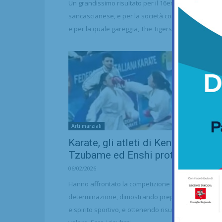
Un grandissimo risultato per il 16enne
sancascianese, e per la società con la quale si all
e per la quale gareggia, The Tigers Lotta Club
Arti marziali
Karate, gli atleti di Ken Shin Kan,
Tzubame ed Enshi protagonisti...
06/02/2026
Hanno affrontato la competizione con grande
determinazione, dimostrando preparazione tecnic
e spirito sportivo, e ottenendo risultati di assoluto