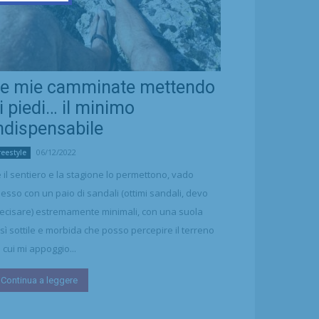
e mie camminate mettendo
i piedi… il minimo
ndispensabile
06/12/2022
reestyle
 il sentiero e la stagione lo permettono, vado
esso con un paio di sandali (ottimi sandali, devo
ecisare) estremamente minimali, con una suola
sì sottile e morbida che posso percepire il terreno
 cui mi appoggio...
Continua a leggere