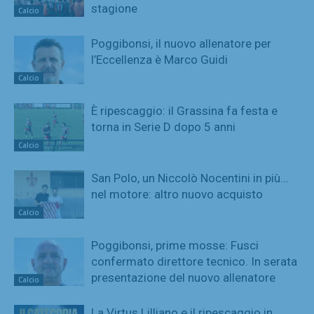
stagione
Calcio
Poggibonsi, il nuovo allenatore per
l’Eccellenza è Marco Guidi
Calcio
È ripescaggio: il Grassina fa festa e
torna in Serie D dopo 5 anni
Calcio
San Polo, un Niccolò Nocentini in più…
nel motore: altro nuovo acquisto
Calcio
Poggibonsi, prime mosse: Fusci
confermato direttore tecnico. In serata
presentazione del nuovo allenatore
Calcio
La Virtus Lilliano e il ripescaggio in