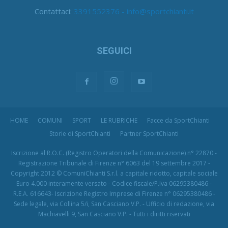
Contattaci:
3391552376 - info@sportchianti.it
SEGUICI
HOME
COMUNI
SPORT
LE RUBRICHE
Facce da SportChianti
Storie di SportChianti
Partner SportChianti
Iscrizione al R.O.C. (Registro Operatori della Comunicazione) n° 22870 -
Registrazione Tribunale di Firenze n° 6063 del 19 settembre 2017 -
Copyright 2012 © ComuniChianti S.r.l. a capitale ridotto, capitale sociale
Euro 4.000 interamente versato - Codice fiscale/P.Iva 06295380486 -
R.E.A. 616643- Iscrizione Registro Imprese di Firenze n° 06295380486 -
Sede legale, via Collina 5/i, San Casciano V.P. - Ufficio di redazione, via
Machiavelli 9, San Casciano V.P. - Tutti i diritti riservati