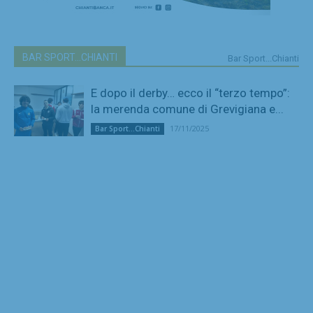
BAR SPORT...CHIANTI
Bar Sport...Chianti
E dopo il derby… ecco il “terzo tempo”:
la merenda comune di Grevigiana e...
17/11/2025
Bar Sport...Chianti