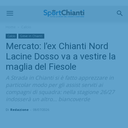
Home
Calcio
Calcio
Greve in Chianti
Mercato: l’ex Chianti Nord
Lacine Dosso va a vestire la
maglia del Fiesole
A Strada in Chianti si è fatto apprezzare in
particolar modo per gli assist serviti ai
compagni di squadra: nella stagione 26/27
indosserà un altro... biancoverde
Di
Redazione
-
08/07/2026