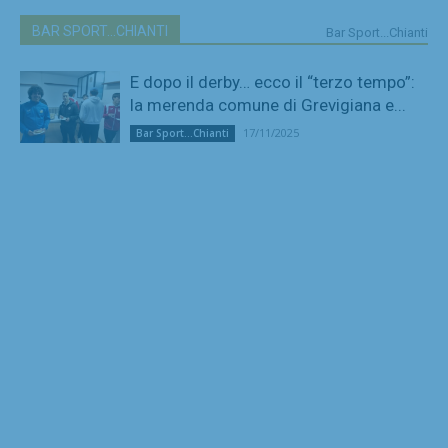
BAR SPORT...CHIANTI
Bar Sport...Chianti
E dopo il derby… ecco il “terzo tempo”:
la merenda comune di Grevigiana e...
17/11/2025
Bar Sport...Chianti