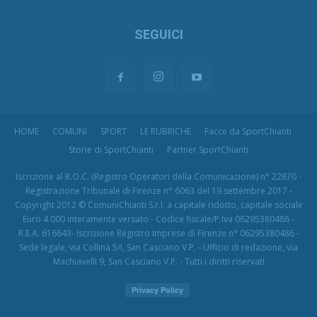
SEGUICI
HOME
COMUNI
SPORT
LE RUBRICHE
Facce da SportChianti
Storie di SportChianti
Partner SportChianti
Iscrizione al R.O.C. (Registro Operatori della Comunicazione) n° 22870 -
Registrazione Tribunale di Firenze n° 6063 del 19 settembre 2017 -
Copyright 2012 © ComuniChianti S.r.l. a capitale ridotto, capitale sociale
Euro 4.000 interamente versato - Codice fiscale/P.Iva 06295380486 -
R.E.A. 616643- Iscrizione Registro Imprese di Firenze n° 06295380486 -
Sede legale, via Collina 5/i, San Casciano V.P. - Ufficio di redazione, via
Machiavelli 9, San Casciano V.P. - Tutti i diritti riservati