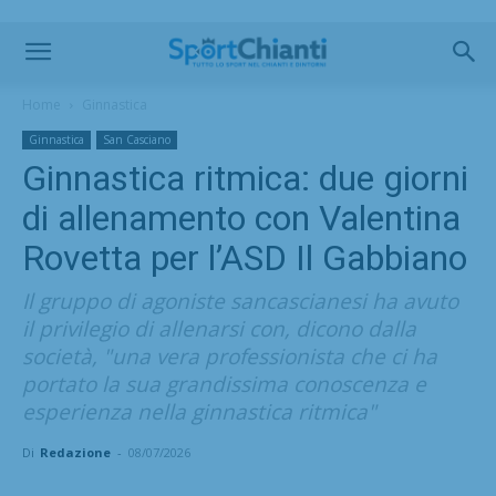
Home
Ginnastica
Ginnastica
San Casciano
Ginnastica ritmica: due giorni
di allenamento con Valentina
Rovetta per l’ASD Il Gabbiano
Il gruppo di agoniste sancascianesi ha avuto
il privilegio di allenarsi con, dicono dalla
società, "una vera professionista che ci ha
portato la sua grandissima conoscenza e
esperienza nella ginnastica ritmica"
Di
Redazione
-
08/07/2026