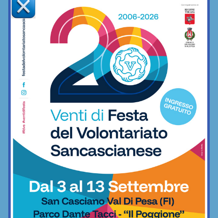
Champions Cup Amatori, vincono i
montespertolesi di Cantera ai rigori
contro Fc Crimi
Calcetto
League Cup Amatori, incredibile
rimonta di Ortimino: da 0-2 a 2-2, per
poi vincerla ai supplementari
Calcetto