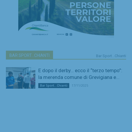
BAR SPORT...CHIANTI
Bar Sport...Chianti
E dopo il derby… ecco il “terzo tempo”:
la merenda comune di Grevigiana e...
17/11/2025
Bar Sport...Chianti