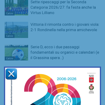
Sette ripescaggi per la Seconda
Categoria 2026/27: fa festa anche la
Virtus Lilliano
Calcio
Vittoria il rimonta contro i giovani viola:
2-1 Rondinella nella prima amichevole
Calcio
Serie D, ecco i due passaggi
fondamentali su organici e calendari (e
il Grassina spera…)
Calcio
Mangini: “Talenti dispersi per il costo
delle scuole calcio? Non vorrei si
pensasse davvero questo”
Calcio