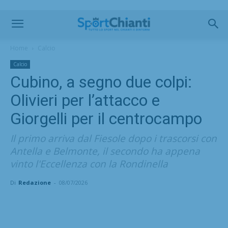
Home
Calcio
Calcio
Cubino, a segno due colpi:
Olivieri per l’attacco e
Giorgelli per il centrocampo
Il primo arriva dal Fiesole dopo i trascorsi con
Antella e Belmonte, il secondo ha appena
vinto l'Eccellenza con la Rondinella
Di
Redazione
-
08/07/2026