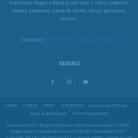
Impruneta, Bagno a Ripoli (e non solo...). Calcio, pallavolo,
basket, pallamano, baseball, karate, danza, ginnastica,
ciclismo...
Contattaci:
3391552376 - info@sportchianti.it
SEGUICI
HOME
COMUNI
SPORT
LE RUBRICHE
Facce da SportChianti
Storie di SportChianti
Partner SportChianti
Iscrizione al R.O.C. (Registro Operatori della Comunicazione) n° 22870 -
Registrazione Tribunale di Firenze n° 6063 del 19 settembre 2017 -
Copyright 2012 © ComuniChianti S.r.l. a capitale ridotto, capitale sociale