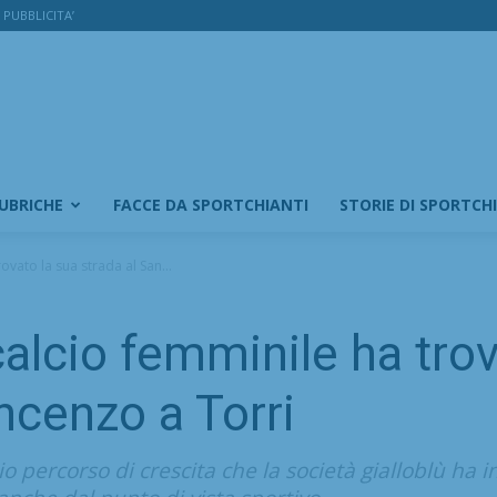
PUBBLICITA’
RUBRICHE
FACCE DA SPORTCHIANTI
STORIE DI SPORTCH
rovato la sua strada al San...
calcio femminile ha trov
ncenzo a Torri
io percorso di crescita che la società gialloblù ha 