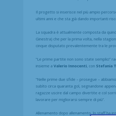
Il progetto si inserisce nel più ampio percorso
ultimi anni e che sta già dando importanti risc
La squadra è attualmente composta da quindic
Ginestra) che per la prima volta, nella stagio
cinque disputato prevalentemente tra le provi
“Le prime partite non sono state semplici” r
insieme a
Valerio Innocenti
, con
Stefania 
“Nelle prime due sfide – prosegue – abbiamo 
subìto circa quaranta gol, segnandone appena 
ragazze uscire dal campo divertite e col sorri
lavorare per migliorarsi sempre di più”.
Allenamento dopo allenamento, lo staff ha ins