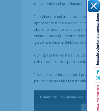
movimenti e sul posizionamento nella fase d
“Inizialmente noi allenatori abbiamo commess
approcciato il calcio a cinque con metodologie 
abbiamo modificato il nostro modo di lavorar
siamo stati in grado di cambiare approccio e,
giocatrice Serena Bellotto, una vera allenatric
Con il passare dei mesi, Le Leoncine hanno mi
reti e conquistato i primi punti, fino alla prima 
“L’obiettivo principale per il prossimo anno è
più” spiega
Benedetta Bandini
, una delle r
Annata da... Leoncine: fra campo, spogliato