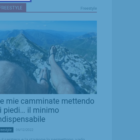
FREESTYLE
Freestyle
e mie camminate mettendo
i piedi… il minimo
ndispensabile
06/12/2022
reestyle
 il sentiero e la stagione lo permettono, vado