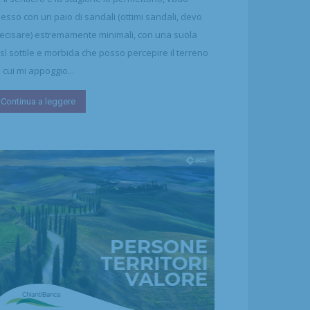
esso con un paio di sandali (ottimi sandali, devo
ecisare) estremamente minimali, con una suola
sì sottile e morbida che posso percepire il terreno
 cui mi appoggio...
Continua a leggere