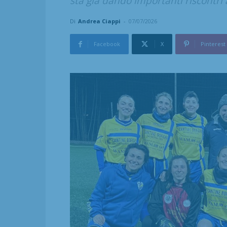
sta già dando importanti riscontri 
Di
Andrea Ciappi
-
07/07/2026
Facebook
X
Pinterest