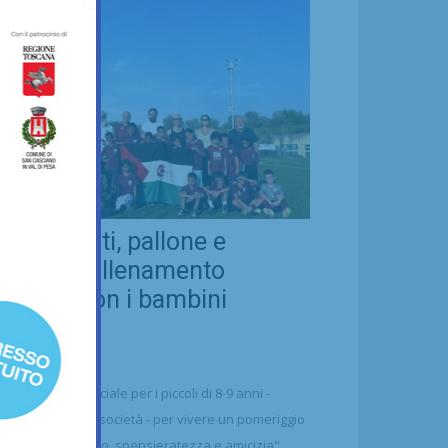
eal Chianti, pallone e
ellezza: allenamento
nsieme con i bambini
aharawi
21/07/2026
alcio
n'occasione speciale per i piccoli di 8-9 anni -
ttolineano dalla società - per vivere un pomeriggio
 puro divertimento, spensieratezza e amicizia"