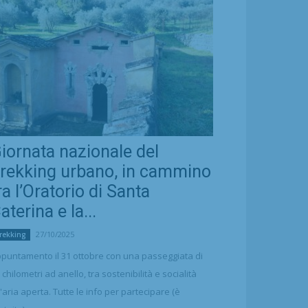
iornata nazionale del
rekking urbano, in cammino
ra l’Oratorio di Santa
aterina e la...
27/10/2025
rekking
puntamento il 31 ottobre con una passeggiata di
 chilometri ad anello, tra sostenibilità e socialità
l'aria aperta. Tutte le info per partecipare (è