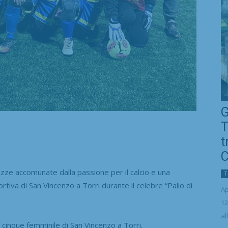
G
T
t
C
e accomunate dalla passione per il calcio e una
T
tiva di San Vincenzo a Torri durante il celebre “Palio di
Ap
12
al
a cinque femminile di San Vincenzo a Torri.