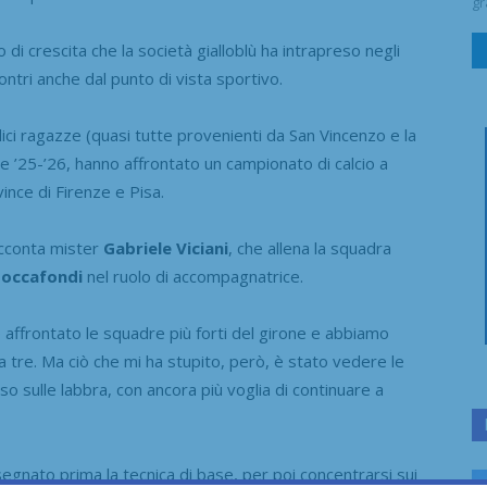
gr
 di crescita che la società gialloblù ha intrapreso negli
ontri anche dal punto di vista sportivo.
i ragazze (quasi tutte provenienti da San Vincenzo e la
ne ’25-’26, hanno affrontato un campionato di calcio a
nce di Firenze e Pisa.
acconta mister
Gabriele Viciani
, che allena la squadra
Toccafondi
nel ruolo di accompagnatrice.
affrontato le squadre più forti del girone e abbiamo
tre. Ma ciò che mi ha stupito, però, è stato vedere le
so sulle labbra, con ancora più voglia di continuare a
egnato prima la tecnica di base, per poi concentrarsi sui