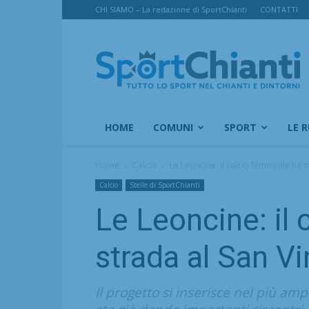
CHI SIAMO – La redazione di SportChianti
CONTATTI
SportChianti
HOME
COMUNI
SPORT
LE 
Home
Calcio
Le Leoncine: il calcio femminile ha t
Calcio
Stelle di SportChianti
Le Leoncine: il 
strada al San Vi
Il progetto si inserisce nel più amp