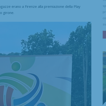
sp
e ragazze erano a Firenze alla premiazione della Play
pr
ro girone.
co
su