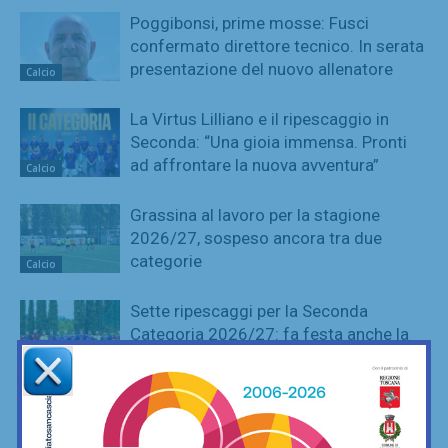
Poggibonsi, prime mosse: Fusci
confermato direttore tecnico. In serata
presentazione del nuovo allenatore
Calcio
La Virtus Lilliano e il ripescaggio in
Seconda: “Una gioia immensa. Pronti
ad affrontare la nuova avventura”
Calcio
Grassina al lavoro per la stagione
2026/27, sospeso ancora tra due
categorie
Calcio
Sette ripescaggi per la Seconda
Categoria 2026/27: fa festa anche la
Virtus Lilliano
Calcio
Vittoria il rimonta contro i giovani viola:
2-1 Rondinella nella prima amichevole