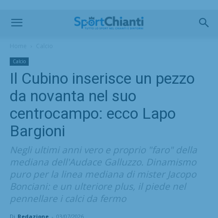
Home
Calcio
Calcio
Il Cubino inserisce un pezzo
da novanta nel suo
centrocampo: ecco Lapo
Bargioni
Negli ultimi anni vero e proprio "faro" della
mediana dell'Audace Galluzzo. Dinamismo
puro per la linea mediana di mister Jacopo
Bonciani: e un ulteriore plus, il piede nel
pennellare i calci da fermo
Di
Redazione
-
03/07/2026