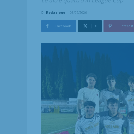
Le altre quattro in League Cup
Di
Redazione
-
03/07/2026
Facebook
X
Pinterest