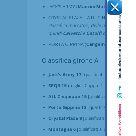
JACK’S ARMY (
Mancini Matteo 2
) – MON
CRYSTAL PLAZA – ATL. CINQUIPPE
_ 0-5
(
classifica marcatori, delle marcature effet
quindi
Calvetti
e
Catolfi
dell’Atl. Cinqui
PORTA GIPPINA (
Cangemi 2; Ieri 2; Alin
Classifica girone A
Jack’s Army 17
[qualificati ai quarti di
Cha
SPQR 15
(miglior Coppa Disciplina) [qualific
Atl. Cinquippe 15
[qualificati ai quarti di
C
Porta Gippina 13
[qualificati ai quarti di
C
Crystal Plaza 9
[qualificati ai quarti di
Lea
Montagna 6
[qualificati ai quarti di
Leagu