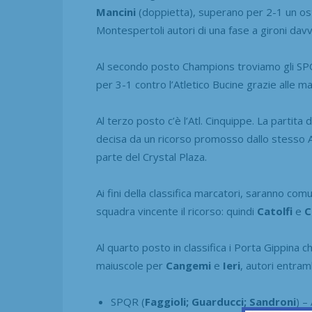
Mancini
(doppietta), superano per 2-1 un ost
Montespertoli autori di una fase a gironi dav
Al secondo posto Champions troviamo gli SP
per 3-1 contro l’Atletico Bucine grazie alle m
Al terzo posto c’è l’Atl. Cinquippe. La partit
decisa da un ricorso promosso dallo stesso A
parte del Crystal Plaza.
Ai fini della classifica marcatori, saranno c
squadra vincente il ricorso: quindi
Catolfi
e
C
Al quarto posto in classifica i Porta Gippina 
maiuscole per
Cangemi
e
Ieri
, autori entram
SPQR (
Faggioli; Guarducci; Sandroni
) –