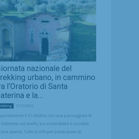
iornata nazionale del
rekking urbano, in cammino
ra l’Oratorio di Santa
aterina e la...
27/10/2025
rekking
puntamento il 31 ottobre con una passeggiata di
 chilometri ad anello, tra sostenibilità e socialità
l'aria aperta. Tutte le info per partecipare (è