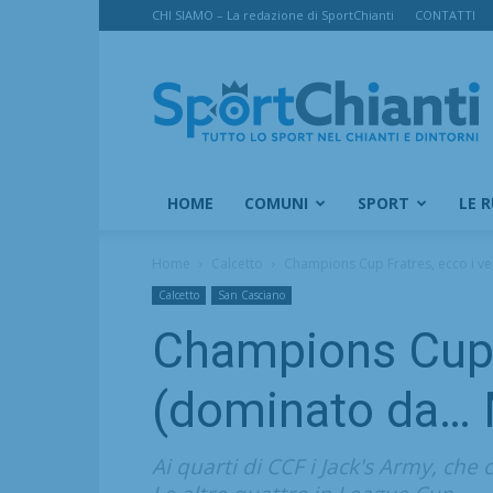
CHI SIAMO – La redazione di SportChianti
CONTATTI
SportChianti
HOME
COMUNI
SPORT
LE 
Home
Calcetto
Champions Cup Fratres, ecco i ve
Calcetto
San Casciano
Champions Cup F
(dominato da… 
Ai quarti di CCF i Jack's Army, che