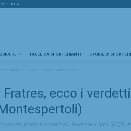
PUBBLICITA’
RUBRICHE
FACCE DA SPORTCHIANTI
STORIE DI SPORTCH
rdetti del girone A (dominato da… Montespertoli)
ratres, ecco i verdetti
Montespertoli)
 chiudono primi e imbattuti. Insieme a loro SPQR, 