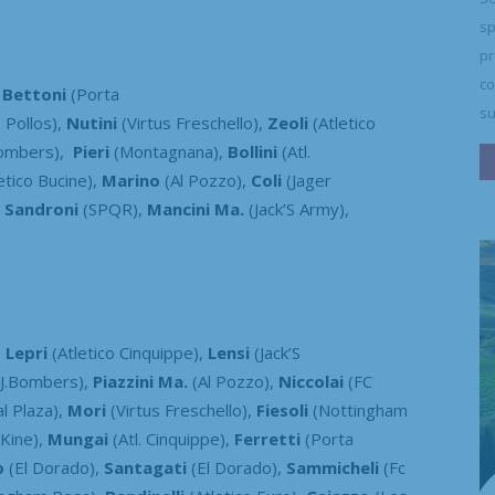
sp
pr
co
,
Bettoni
(Porta
su
 Pollos),
Nutini
(Virtus Freschello),
Zeoli
(Atletico
Bombers),
Pieri
(Montagnana),
Bollini
(Atl.
etico Bucine),
Marino
(Al Pozzo),
Coli
(Jager
,
Sandroni
(SPQR),
Mancini Ma.
(Jack’S Army),
,
Lepri
(Atletico Cinquippe),
Lensi
(Jack’S
J.Bombers),
Piazzini Ma.
(Al Pozzo),
Niccolai
(FC
al Plaza),
Mori
(Virtus Freschello),
Fiesoli
(Nottingham
Kine),
Mungai
(Atl. Cinquippe),
Ferretti
(Porta
o
(El Dorado),
Santagati
(El Dorado),
Sammicheli
(Fc