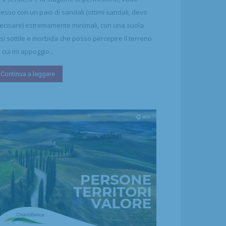
esso con un paio di sandali (ottimi sandali, devo
ecisare) estremamente minimali, con una suola
sì sottile e morbida che posso percepire il terreno
 cui mi appoggio...
Continua a leggere