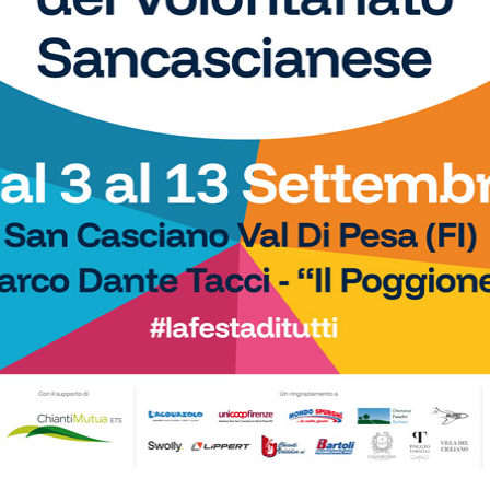
 Cup
]
e Cup
]
MPIONS CUP FRATRES
Euro),
Calvetti
(Atl. Cinquippe)