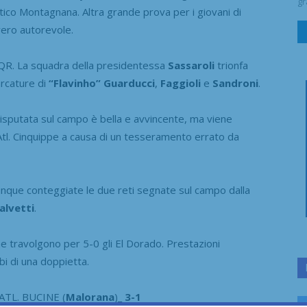
gr
ico Montagnana. Altra grande prova per i giovani di
vero autorevole.
QR. La squadra della presidentessa
Sassaroli
trionfa
arcature di
“Flavinho” Guarducci
,
Faggioli
e
Sandroni
.
a disputata sul campo è bella e avvincente, ma viene
tl. Cinquippe a causa di un tesseramento errato da
omunque conteggiate le due reti segnate sul campo dalla
alvetti
.
che travolgono per 5-0 gli El Dorado. Prestazioni
bi di una doppietta.
 ATL. BUCINE (
Malorana
)
_ 3-1