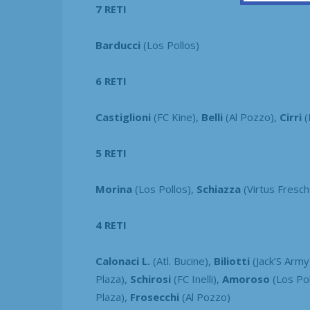
7 RETI
Barducci
(Los Pollos)
6 RETI
Castiglioni
(FC Kine),
Belli
(Al Pozzo),
Cirri
(
5 RETI
Morina
(Los Pollos),
Schiazza
(Virtus Fresch
4 RETI
Calonaci L.
(Atl. Bucine),
Biliotti
(Jack’S Army
Plaza),
Schirosi
(FC Inelli),
Amoroso
(Los Po
Plaza),
Frosecchi
(Al Pozzo)