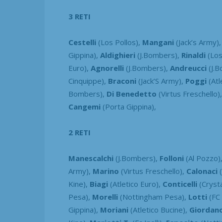
3 RETI
Cestelli
(Los Pollos),
Mangani
(Jack’s Army)
Gippina),
Aldighieri
(J.Bombers),
Rinaldi
(Los
Euro),
Agnorelli
(J.Bombers),
Andreucci
(J.
Cinquippe),
Braconi
(Jack’S Army),
Poggi
(Atl
Bombers),
Di Benedetto
(Virtus Freschello)
Cangemi
(Porta Gippina),
2 RETI
Manescalchi
(J.Bombers),
Folloni
(Al Pozzo)
Army),
Marino
(Virtus Freschello),
Calonaci
(
Kine),
Biagi
(Atletico Euro),
Conticelli
(Cryst
Pesa),
Morelli
(Nottingham Pesa),
Lotti
(FC 
Gippina),
Moriani
(Atletico Bucine),
Giordan