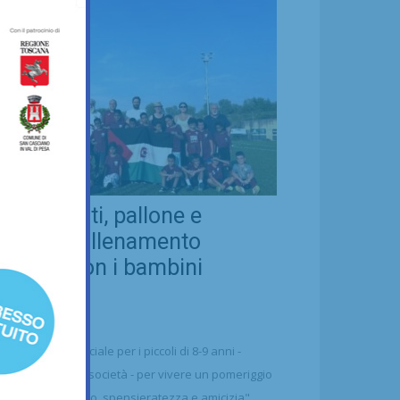
eal Chianti, pallone e
ellezza: allenamento
nsieme con i bambini
aharawi
21/07/2026
alcio
n'occasione speciale per i piccoli di 8-9 anni -
ttolineano dalla società - per vivere un pomeriggio
 puro divertimento, spensieratezza e amicizia"