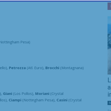
Nottingham Pesa)
ello),
Petrozza
(Atl. Euro),
Brocchi
(Montagnana)
L
a
),
Giani
(Los Pollos),
Moriani
(Crystal
i
llos),
Ciampi
(Nottingham Pesa),
Casini
(Crystal
F
Se