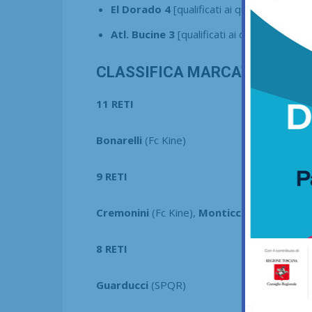
El Dorado 4
[qualificati ai quarti di
League
Atl. Bucine 3
[qualificati ai quarti di
Leagu
CLASSIFICA MARCATORI CHA
11 RETI
Bonarelli
(Fc Kine)
9 RETI
Cremonini
(Fc Kine),
Monticciolo
(Atletico 
8 RETI
Guarducci
(SPQR)