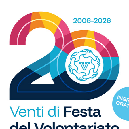
TAGNANA (
Brocchi
)
_ 2-1
vittoria a tavolino che terrà comunque conto, ai fini della
tuate durante la gara dalla squadra vincitrice del ricorso
ppe
)
ari
) – EL DORADO
_5-0
R
mpions Cup Fratres
]
b
ati ai quarti di
Champions Cup Fratres
]
i
hampions Cup Fratres
]
S
hampions Cup Fratres
]
C
gue Cup
]
"U
so
e Cup
]
di