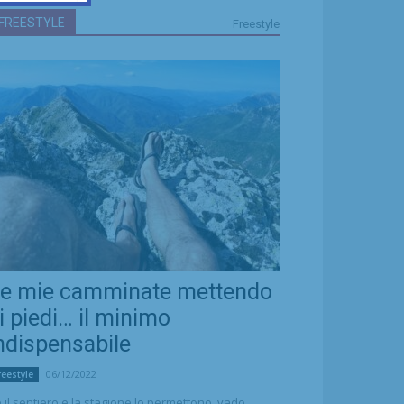
FREESTYLE
Freestyle
e mie camminate mettendo
i piedi… il minimo
ndispensabile
06/12/2022
reestyle
 il sentiero e la stagione lo permettono, vado