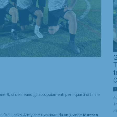
G
T
t
C
T
e B, si delineano gli accoppiamenti per i quarti di finale
Ap
12
al
assifica i Jack’s Army che trascinati da un grande
Matteo