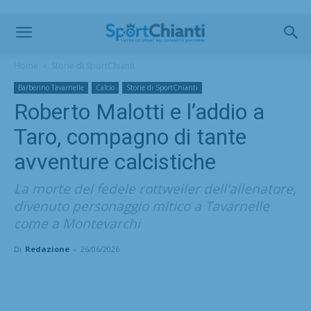
Home
Storie di SportChianti
Barberino Tavarnelle
Calcio
Storie di SportChianti
Roberto Malotti e l’addio a
Taro, compagno di tante
avventure calcistiche
La morte del fedele rottweiler dell'allenatore,
divenuto personaggio mitico a Tavarnelle
come a Montevarchi
Di
Redazione
-
26/06/2026