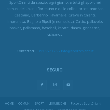
SportChianti dà spazio, ogni giorno, a tutti gli sport nei
comuni del Chianti fiorentino e delle colline circostanti: San
Casciano, Barberino Tavarnelle, Greve in Chianti,
Impruneta, Bagno a Ripoli (e non solo...). Calcio, pallavolo,
basket, pallamano, baseball, karate, danza, ginnastica,
ciclismo...
Contattaci:
3391552376 - info@sportchianti.it
SEGUICI
HOME
COMUNI
SPORT
LE RUBRICHE
Facce da SportChianti
Storie di SportChianti
Partner SportChianti