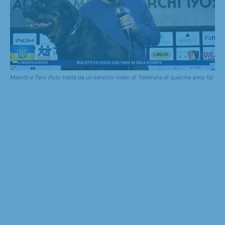
Malotti e Taro (foto tratta da un servizio video di Teletruria di qualche anno fa)