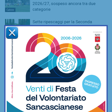
2026/27, sospeso ancora tra due
categorie
Calcio
Sette ripescaggi per la Seconda
Categoria 2026/27: fa festa anche la
Virtus Lilliano
Calcio
Vittoria il rimonta contro i giovani viola:
2-1 Rondinella nella prima amichevole
Calcio
Serie D, ecco i due passaggi
fondamentali su organici e calendari (e
il Grassina spera…)
Calcio
Mangini: “Talenti dispersi per il costo
delle scuole calcio? Non vorrei si
pensasse davvero questo”
Calcio