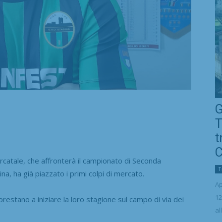
G
T
t
C
atale, che affronterà il campionato di Seconda
T
na, ha già piazzato i primi colpi di mercato.
Ap
12
pprestano a iniziare la loro stagione sul campo di via dei
al