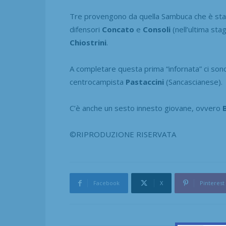
Tre provengono da quella Sambuca che è stata 
difensori
Concato
e
Consoli
(nell’ultima sta
Chiostrini
.
A completare questa prima “infornata” ci sono
centrocampista
Pastaccini
(Sancascianese).
C’è anche un sesto innesto giovane, ovvero
©RIPRODUZIONE RISERVATA
Facebook
X
Pinterest