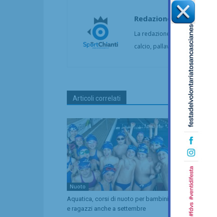
Redazione
La redazione di SportChianti dà
calcio, pallavolo, basket, pall
Articoli correlati
Nuoto
Calcio
Aquatica, corsi di nuoto per bambini
Coppa Italia 
e ragazzi anche a settembre
comincia il 