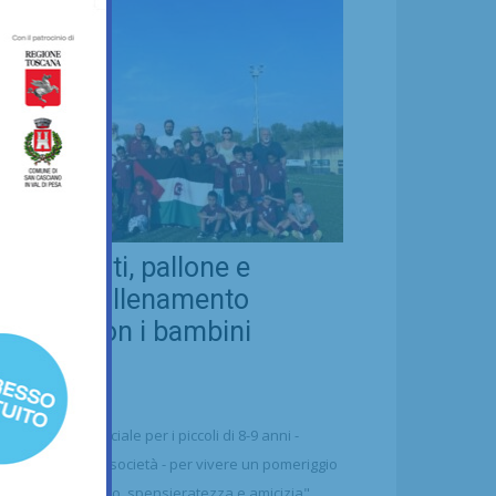
eal Chianti, pallone e
ellezza: allenamento
nsieme con i bambini
aharawi
21/07/2026
alcio
n'occasione speciale per i piccoli di 8-9 anni -
ttolineano dalla società - per vivere un pomeriggio
 puro divertimento, spensieratezza e amicizia"