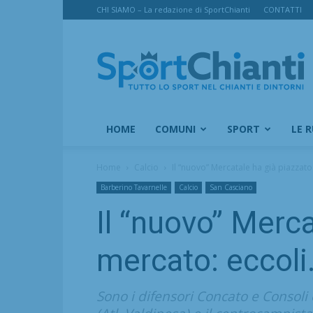
CHI SIAMO – La redazione di SportChianti
CONTATTI
SportChianti
HOME
COMUNI
SPORT
LE 
Home
Calcio
Il “nuovo” Mercatale ha già piazzato
Barberino Tavarnelle
Calcio
San Casciano
Il “nuovo” Merca
mercato: eccol
Sono i difensori Concato e Consoli 