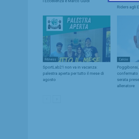
l’Eccellenza è Marco Guidi
convocata n
Riders agli 
Fitness
Calcio
SportLab21 non va in vacanza:
Poggibonsi,
palestra aperta per tutto il mese di
confermato d
agosto
serata pres
allenatore