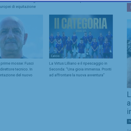
ella Nazionale Young
torna in Serie D dopo 5 anni
Europei di equitazione
Calcio
 prime mosse: Fusci
La Virtus Lilliano e il ripescaggio in
irettore tecnico. In
Seconda: “Una gioia immensa. Pronti
entazione del nuovo
ad affrontare la nuova avventura”
L
a
i
F
Se