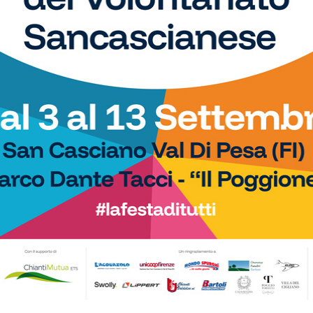
tre emiliane, una laziale e una umbra
Calcio
l lavoro, tra conferme,
Adesso è proprio ufficiale: il Grassina
i nuovi
giocherà in Serie D nella prossima
stagione
Calcio
chi, figlia di Jury,
È ripescaggio: il Grassina fa festa e