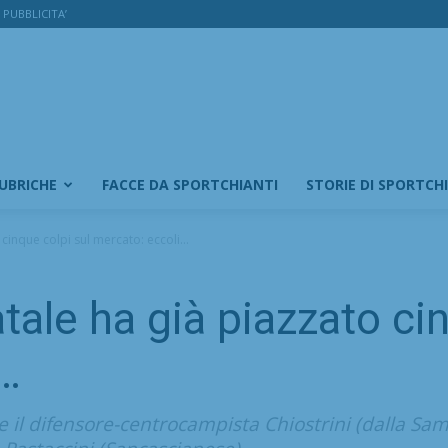
PUBBLICITA’
RUBRICHE
FACCE DA SPORTCHIANTI
STORIE DI SPORTCH
 cinque colpi sul mercato: eccoli…
tale ha già piazzato ci
i…
e il difensore-centrocampista Chiostrini (dalla Samb