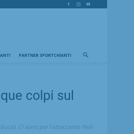
IANTI
PARTNER SPORTCHIANTI
nque colpi sul
uca). Ci sono poi l'attaccante Pelli