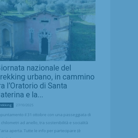
iornata nazionale del
rekking urbano, in cammino
ra l’Oratorio di Santa
aterina e la...
27/10/2025
rekking
puntamento il 31 ottobre con una passeggiata di
 chilometri ad anello, tra sostenibilità e socialità
l'aria aperta. Tutte le info per partecipare (è