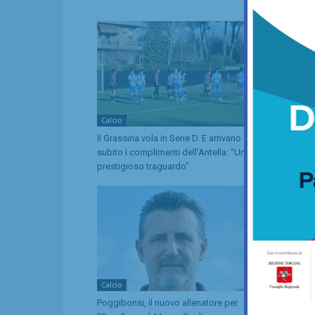
Lucchese
Calcio
Calcio
Il Grassina vola in Serie D. E arrivano
Poggibonsi a
subito i complimenti dell’Antella: “Un
ritorni e volt
prestigioso traguardo”
Calcio
Equitazione
Poggibonsi, il nuovo allenatore per
Anastasia Che