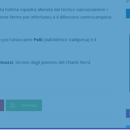
gr
l’ultima squadra allenata dal tecnico sancascianese: i
gione fermo per infortunio) e il difensore-centrocampista
 poi l’attaccante
Pelli
(dall’Atletico Valdipesa) e il
Binazzi
, terzino dagli Juniores del Chianti Nord.
WhatsApp