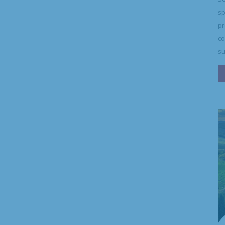
sp
pr
co
su