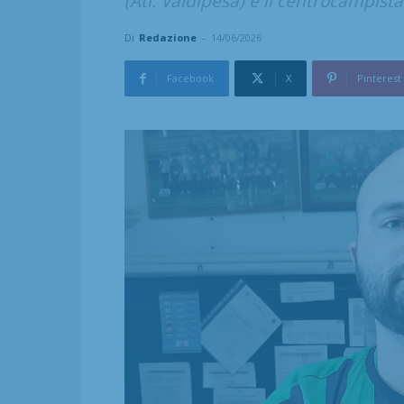
(Atl. Valdipesa) e il centrocampist
Di
Redazione
-
14/06/2026
Facebook
X
Pinterest