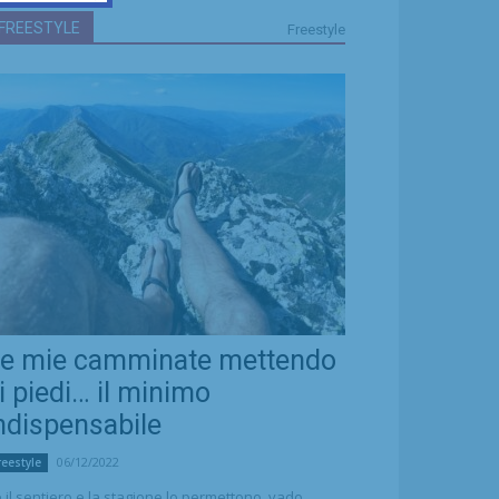
FREESTYLE
Freestyle
e mie camminate mettendo
i piedi… il minimo
ndispensabile
06/12/2022
reestyle
 il sentiero e la stagione lo permettono, vado