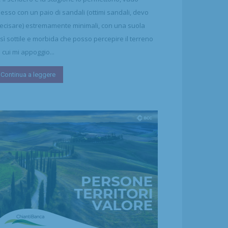
esso con un paio di sandali (ottimi sandali, devo
ecisare) estremamente minimali, con una suola
sì sottile e morbida che posso percepire il terreno
 cui mi appoggio...
Continua a leggere