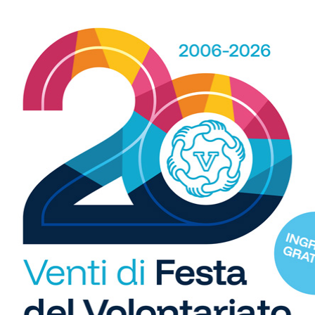
 spazio, ogni giorno, a tutti gli sport nei comuni chiantigiani:
amano, baseball, karate, danza, ginnastica, ciclismo...
R
b
i
S
C
Calcio
"U
di Serie D, il Grassina
Serie D, ecco i gironi 2026/27.
so
23 agosto contro la
Grassina e San Donato Tavarnelle con
di