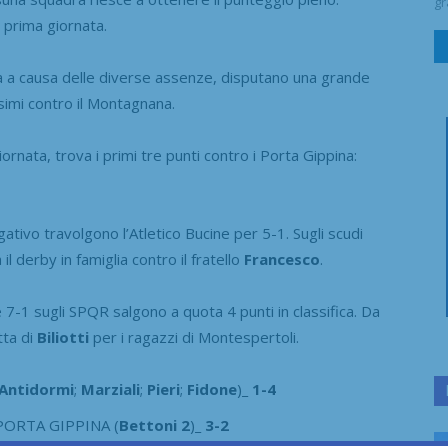
gr
a prima giornata.
a a causa delle diverse assenze, disputano una grande
simi contro il Montagnana.
iornata, trova i primi tre punti contro i Porta Gippina:
ativo travolgono l’Atletico Bucine per 5-1. Sugli scudi
il derby in famiglia contro il fratello
Francesco
.
 7-1 sugli SPQR salgono a quota 4 punti in classifica. Da
tta di
Biliotti
per i ragazzi di Montespertoli.
Antidormi
;
Marziali
;
Pieri
;
Fidone
)
_ 1-4
 PORTA GIPPINA (
Bettoni 2
)
_ 3-2