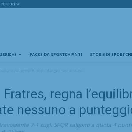
PUBBLICITA’
RUBRICHE
FACCE DA SPORTCHIANTI
STORIE DI SPORTCH
uilibrio nel girone B: dopo due giornate nessuno...
atres, regna l’equilibr
ate nessuno a punteggi
travolgente 7-1 sugli SPQR salgono a quota 4 punti 