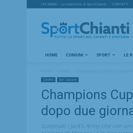
CHI SIAMO – La redazione di SportChianti
CONTATTI
SportChianti
HOME
COMUNI
SPORT
LE 
Home
Calcetto
Champions Cup Fratres, regna l’eq
Calcetto
San Casciano
Champions Cup Fr
dopo due giorn
Scatenati i Jack’s Army che con un 