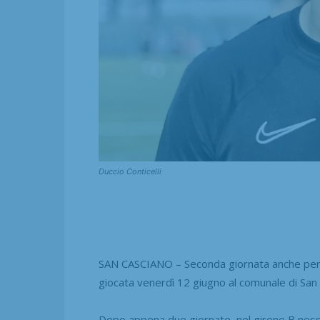
Duccio Conticelli
SAN CASCIANO – Seconda giornata anche per i
giocata venerdì 12 giugno al comunale di San
Dopo appena due giornate, nel girone B ness