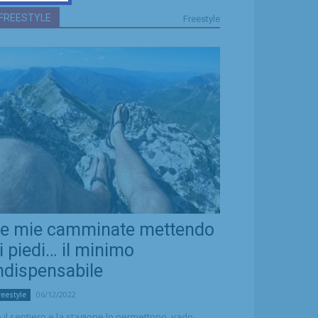
FREESTYLE
Freestyle
e mie camminate mettendo
i piedi… il minimo
ndispensabile
06/12/2022
reestyle
 il sentiero e la stagione lo permettono, vado