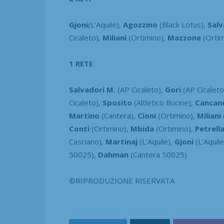
Gjoni
(L’Aquile),
Agozzino
(Black Lotus),
Salv
Cicaleto),
Miliani
(Ortimino),
Mazzone
(Ortim
1 RETE
Salvadori M.
(AP Cicaleto),
Gori
(AP Cicaleto
Cicaleto),
Sposito
(Altletico Bucine),
Cancane
Martino
(Cantera),
Cioni
(Ortimino),
Miliani
Conti
(Ortimino),
Mbida
(Ortimino),
Petrell
Casciano),
Martinaj
(L’Aquile),
Gjoni
(L’Aquile
50025),
Dahman
(Cantera 50025)
©RIPRODUZIONE RISERVATA