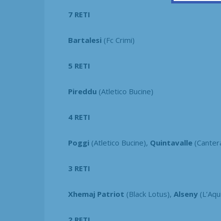
7 RETI
Bartalesi
(Fc Crimi)
5 RETI
Pireddu
(Atletico Bucine)
4 RETI
Poggi
(Atletico Bucine),
Quintavalle
(Canter
3 RETI
Xhemaj Patriot
(Black Lotus),
Alseny
(L’Aqu
2 RETI