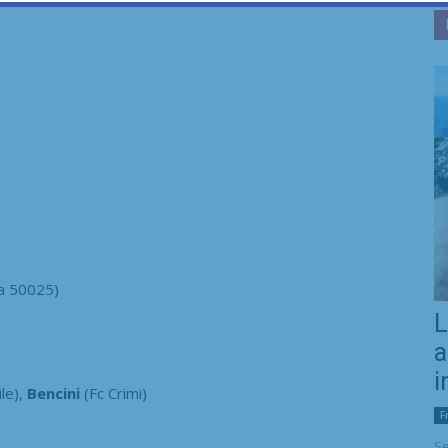
a 50025)
L
a
i
ile),
Bencini
(Fc Crimi)
F
Se