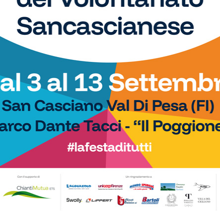
toni
(Porta Gippina),
Moriani
(Crystal Plaza),
),
Barducci
(Los Pollos),
Cestelli
(Los
ro),
Piazzini Ma.
(Al Pozzo),
Belli
(Al
.Bombers),
Mori
(Virtus Freschello),
Castrucci
(Virtus
Virtus Freschello),
Saponetto
(Virtus
i
(Montagnana),
Di Falco
(Montagnana), Fidone (El
ta Gippina),
Marziali
(El Dorado),
Antidormi
(El
rado),
Bacci
(El Dorado),
Mancini Ma.
(Jack’S Army),
nsi
(Jack’S Army),
Bonarelli
(Fc Kine),
Mariotti T.
(Fc
nquippe),
Conticelli
(Crystal Plaza),
Gasparri
(Crystal
 Bucine),
Mazzoni
(SPQR)
MPIONS CUP FRATRES AMATORI