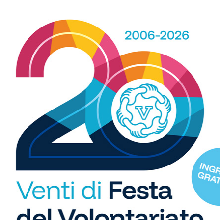
asparri
;
Paolo
) – ATL. BUCINE (
Poggi
)
_ 5-1
oni
;
Mancini Ma.
) – SPQR (
Guarducci
;
Mazzoni
)
_ 7-2
MPIONS CUP FRATRES
,
Brocchi
(Montagnana)
R
b
i
liotti
(Jack’S Army)
S
C
"U
reschello),
Cirri
(Nottingham Pesa),
Petrozza
(Atl.
so
Al Pozzo),
Folloni
(Al Pozzo),
Rinaldi
(Los Pollos),
Pieri
di