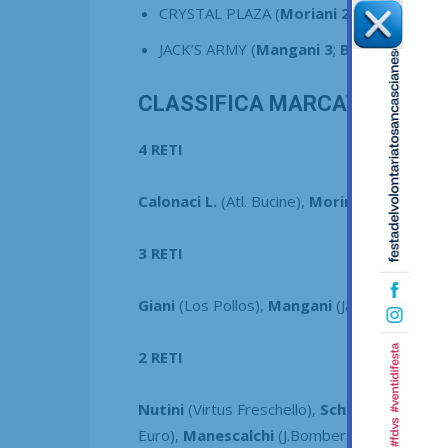
CRYSTAL PLAZA (
Moriani 2
;
Conticelli
;
G
JACK’S ARMY (
Mangani 3
;
Biliotti 2
;
Brac
CLASSIFICA MARCATORI CHA
4 RETI
Calonaci L.
(Atl. Bucine),
Morina
(Los Pollos)
3 RETI
Giani
(Los Pollos),
Mangani
(Jack’s Army),
Bi
2 RETI
Nutini
(Virtus Freschello),
Schiazza
(Virtus F
Euro),
Manescalchi
(J.Bombers),
Frosecchi
(