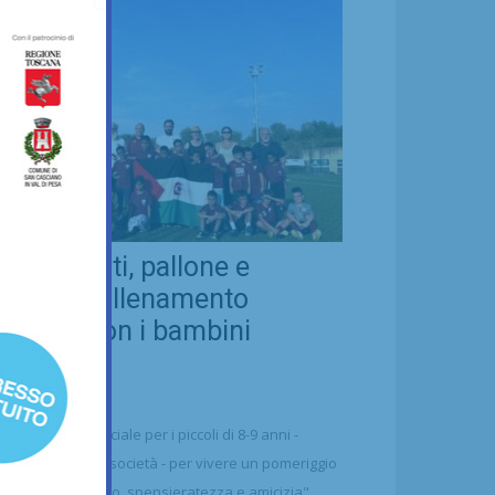
eal Chianti, pallone e
ellezza: allenamento
nsieme con i bambini
aharawi
21/07/2026
alcio
n'occasione speciale per i piccoli di 8-9 anni -
ttolineano dalla società - per vivere un pomeriggio
 puro divertimento, spensieratezza e amicizia"