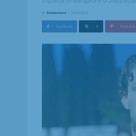
tripletta di Mangani e la doppietta d
Di
Redazione
-
14/06/2026
Facebook
X
Pinterest