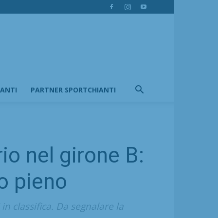
IANTI
PARTNER SPORTCHIANTI
io nel girone B:
o pieno
in classifica. Da segnalare la