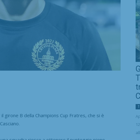
G
T
t
C
T
l girone B della Champions Cup Fratres, che si è
Ap
 Casciano.
12
al
una squadra riesce a ottenere il punteggio pieno.