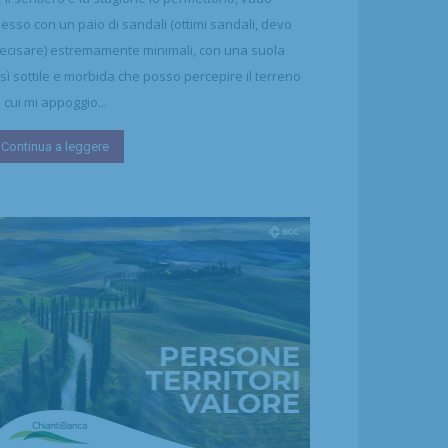
esso con un paio di sandali (ottimi sandali, devo
ecisare) estremamente minimali, con una suola
sì sottile e morbida che posso percepire il terreno
 cui mi appoggio...
Continua a leggere