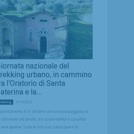
iornata nazionale del
rekking urbano, in cammino
ra l’Oratorio di Santa
aterina e la...
27/10/2025
rekking
puntamento il 31 ottobre con una passeggiata di
 chilometri ad anello, tra sostenibilità e socialità
l'aria aperta. Tutte le info per partecipare (è