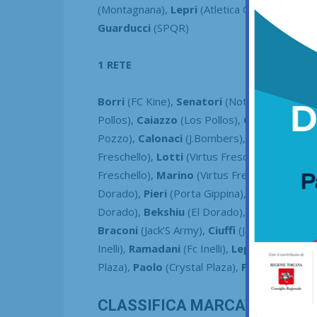
(Montagnana),
Lepri
(Atletica Cinquippe),
Bet
Guarducci
(SPQR)
1 RETE
Borri
(FC Kine),
Senatori
(Nottingham Pesa
Pollos),
Caiazzo
(Los Pollos),
Chiani
(Atl. Eu
Pozzo),
Calonaci
(J.Bombers),
Aldighieri
(J
Freschello),
Lotti
(Virtus Freschello),
Moro
(
Freschello),
Marino
(Virtus Freschello),
Cont
Dorado),
Pieri
(Porta Gippina),
Tofanari
(Por
Dorado),
Bekshiu
(El Dorado),
Smira
(El Do
Braconi
(Jack’S Army),
Ciuffi
(Jack’S Army),
Le
Inelli),
Ramadani
(Fc Inelli),
Lepri
(Atletico Ci
Plaza),
Paolo
(Crystal Plaza),
Poggi
(Atletico
CLASSIFICA MARCATORI CHA