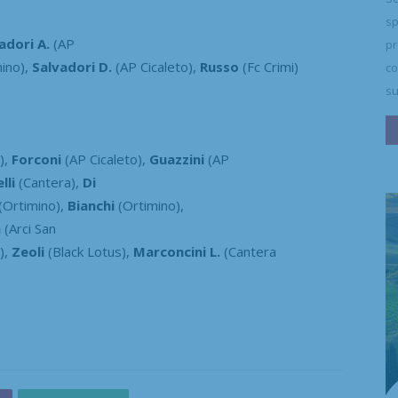
sp
adori A.
(AP
pr
ino),
Salvadori D.
(AP Cicaleto),
Russo
(Fc Crimi)
co
su
),
Forconi
(AP Cicaleto),
Guazzini
(AP
lli
(Cantera),
Di
(Ortimino),
Bianchi
(Ortimino),
a
(Arci San
),
Zeoli
(Black Lotus),
Marconcini L.
(Cantera