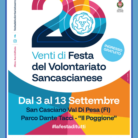
Redazione
La redazione di SportChianti dà spazio, ogni giorno, a tutti gli
sport nei comuni chiantigiani: calcio, pallavolo, basket,
pallamano, baseball, karate, danza, ginnastica, ciclismo...
Articoli correlati
Aquatica, corsi di nuoto per bambini e
ragazzi anche a settembre
Nuoto
Anastasia Chechi, figlia di Jury,
convocata nella Nazionale Young