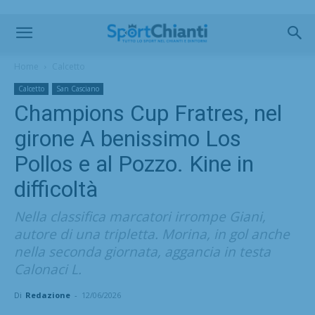
Home
Calcetto
Calcetto
San Casciano
Champions Cup Fratres, nel
girone A benissimo Los
Pollos e al Pozzo. Kine in
difficoltà
Nella classifica marcatori irrompe Giani,
autore di una tripletta. Morina, in gol anche
nella seconda giornata, aggancia in testa
Calonaci L.
Di
Redazione
-
12/06/2026