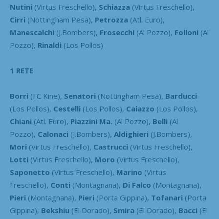
Nutini
(Virtus Freschello),
Schiazza
(Virtus Freschello),
Cirri
(Nottingham Pesa),
Petrozza
(Atl. Euro),
Manescalchi
(J.Bombers),
Frosecchi
(Al Pozzo),
Folloni
(Al
Pozzo),
Rinaldi
(Los Pollos)
1 RETE
Borri
(FC Kine),
Senatori
(Nottingham Pesa),
Barducci
(Los Pollos),
Cestelli
(Los Pollos),
Caiazzo
(Los Pollos),
Chiani
(Atl. Euro),
Piazzini Ma.
(Al Pozzo),
Belli
(Al
Pozzo),
Calonaci
(J.Bombers),
Aldighieri
(J.Bombers),
Mori
(Virtus Freschello),
Castrucci
(Virtus Freschello),
Lotti
(Virtus Freschello),
Moro
(Virtus Freschello),
Saponetto
(Virtus Freschello),
Marino
(Virtus
Freschello),
Conti
(Montagnana),
Di Falco
(Montagnana),
Pieri
(Montagnana),
Pieri
(Porta Gippina),
Tofanari
(Porta
Gippina),
Bekshiu
(El Dorado),
Smira
(El Dorado),
Bacci
(El