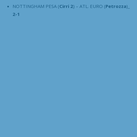
NOTTINGHAM PESA (
Cirri 2
) – ATL. EURO (
Petrozza
)
_
2-1