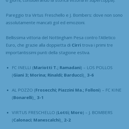
6 giorni, considerando la storica vittoria in Supercoppa).
Pareggio tra Virtus Freschello e J. Bombers: dove non sono
assolutamente mancati gol ed emozioni.
Bellissima vittoria del Nottingham Pesa contro l’Atletico
Euro, che grazie alla doppietta di
Cirri
trova i primi tre
importantissimi punti della stagione estiva.
FC INELLI (
Mariotti T.; Ramadani
) – LOS POLLOS
(
Giani 3; Morina; Rinaldi; Barducci
)
_ 3-6
AL POZZO (
Frosecchi; Piazzini Ma.; Folloni
) – FC KINE
(
Bonarelli
)_
3-1
VIRTUS FRESCHELLO (
Lotti; Moro
) – J. BOMBERS
(
Calonaci
;
Manescalchi
)
_ 2-2