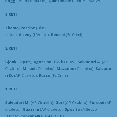
Poggi
(Atletico Bucine),
Quintavalle
(Cantera 50025)
3 RETI
Xhemaj Patriot
(Black
Lotus),
Alseny
(L’Aquile),
Bencini
(Fc Crimi)
2 RETI
Gjoni
(L’Aquile),
Agozzino
(Black Lotus),
Salvadori A.
(AP
Cicaleto),
Miliani
(Ortimino),
Mazzone
(Ortimino),
Salvado
ri D.
(AP Cicaleto),
Russo
(Fc Crimi)
1 RETE
Salvadori M.
(AP Cicaleto),
Gori
(AP Cicaleto),
Forconi
(AP
Cicaleto),
Guazzini
(AP Cicaleto),
Sposito
(Altletico
Bucine),
Cancanelli
(Cantera),
Di