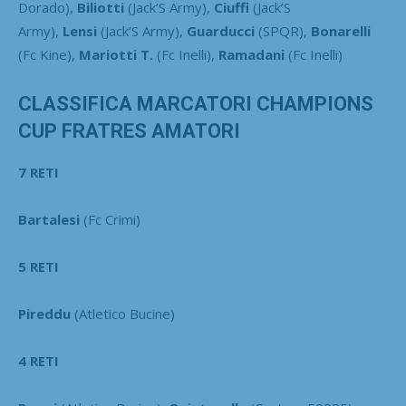
Dorado),
Biliotti
(Jack’S Army),
Ciuffi
(Jack’S
Army),
Lensi
(Jack’S Army),
Guarducci
(SPQR),
Bonarelli
(Fc Kine),
Mariotti T.
(Fc Inelli),
Ramadani
(Fc Inelli)
CLASSIFICA MARCATORI CHAMPIONS
CUP FRATRES AMATORI
7 RETI
Bartalesi
(Fc Crimi)
5 RETI
Pireddu
(Atletico Bucine)
4 RETI