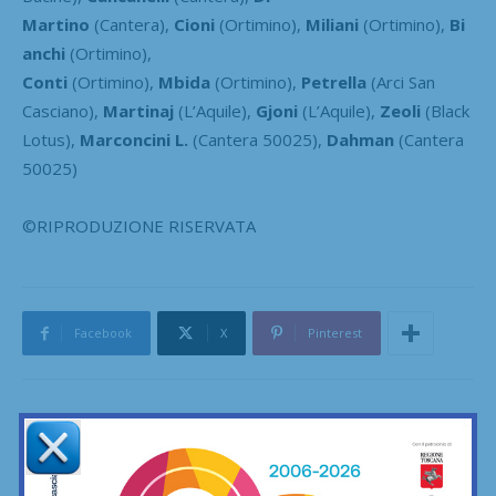
Martino
(Cantera),
Cioni
(Ortimino),
Miliani
(Ortimino),
Bi
anchi
(Ortimino),
Conti
(Ortimino),
Mbida
(Ortimino),
Petrella
(Arci San
Casciano),
Martinaj
(L’Aquile),
Gjoni
(L’Aquile),
Zeoli
(Black
Lotus),
Marconcini L.
(Cantera 50025),
Dahman
(Cantera
50025)
©RIPRODUZIONE RISERVATA
Facebook
X
Pinterest