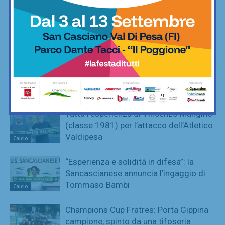
“Aqua Camp” alla Piscina del Chianti:
ultimi giorni di luglio poi… tutti pronti
per quelli di settembre!
Nuoto
Champions Cup Fratres, ecco le
nomination per eleggere i migliori
dell’edizione 2026
Calcetto
Tutta l’esperienza di Vincenzo Mangino
(classe 1981) per l’attacco dell’Atletico
Valdipesa
Calcio
“Esperienza e solidità in difesa”: la
Sancascianese annuncia l’ingaggio di
Tommaso Bambi
Calcio
Champions Cup Fratres: Porta Gippina
campione, spinto da una tifoseria