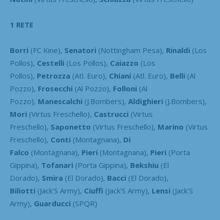
1 RETE
Borri
(FC Kine),
Senatori
(Nottingham Pesa),
Rinaldi
(Los
Pollos),
Cestelli
(Los Pollos),
Caiazzo
(Los
Pollos),
Petrozza
(Atl. Euro),
Chiani
(Atl. Euro),
Belli
(Al
Pozzo),
Frosecchi
(Al Pozzo),
Folloni
(Al
Pozzo),
Manescalchi
(J.Bombers),
Aldighieri
(J.Bombers),
Mori
(Virtus Freschello),
Castrucci
(Virtus
Freschello),
Saponetto
(Virtus Freschello),
Marino
(Virtus
Freschello),
Conti
(Montagnana),
Di
Falco
(Montagnana),
Pieri
(Montagnana),
Pieri
(Porta
Gippina),
Tofanari
(Porta Gippina),
Bekshiu
(El
Dorado),
Smira
(El Dorado),
Bacci
(El Dorado),
Biliotti
(Jack’S Army),
Ciuffi
(Jack’S Army),
Lensi
(Jack’S
Army),
Guarducci
(SPQR)