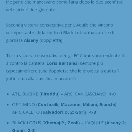
tre punti che mancavano come l’aria dopo le due sconfitte
nelle prime due giornate.
Seconda vittoria consecutiva per L’Aquile che vincono
un’importante sfida contro i Black Lotus: mattatore di
giornata
Alseny
(doppietta).
Terza vittoria consecutiva per gli FC Crimi: sorprendente 4-
3 contro la Cantera.
Loris Bartalesi
sempre più
capocannoniere (una doppietta che lo proietta a quota 7
gol in cima alla classifica marcatori).
ATL. BUCINE (
Pireddu
) – ARCI SAN CASCIANO
_ 1-0
ORTIMINO (
Conticelli; Mazzone; Miliani; Bianchi
) –
AP CICALETO (
Salvadori D. 2; Gori
)
_ 4-3
BLACK LOTUS (
Xhemaj P.; Zeoli
) – L’AQUILE (
Alseny 2;
Gjoni
)
_ 2-3