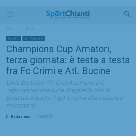
Home
Calcetto
Calcetto
San Casciano
Champions Cup Amatori,
terza giornata: è testa a testa
fra Fc Crimi e Atl. Bucine
Loris Bartalesi (Fc Crimi) sempre più
capocannoniere (una doppietta che lo
proietta a quota 7 gol in cima alla classifica
marcatori)
Di
Redazione
-
11/06/2026