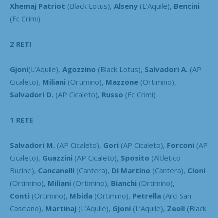
Xhemaj Patriot
(Black Lotus),
Alseny
(L’Aquile),
Bencini
(Fc Crimi)
2 RETI
Gjoni
(L’Aquile),
Agozzino
(Black Lotus),
Salvadori A.
(AP
Cicaleto),
Miliani
(Ortimino),
Mazzone
(Ortimino),
Salvadori D.
(AP Cicaleto),
Russo
(Fc Crimi)
1 RETE
Salvadori M.
(AP Cicaleto),
Gori
(AP Cicaleto),
Forconi
(AP
Cicaleto),
Guazzini
(AP Cicaleto),
Sposito
(Altletico
Bucine),
Cancanelli
(Cantera),
Di Martino
(Cantera),
Cioni
(Ortimino),
Miliani
(Ortimino),
Bianchi
(Ortimino),
Conti
(Ortimino),
Mbida
(Ortimino),
Petrella
(Arci San
Casciano),
Martinaj
(L’Aquile),
Gjoni
(L’Aquile),
Zeoli
(Black