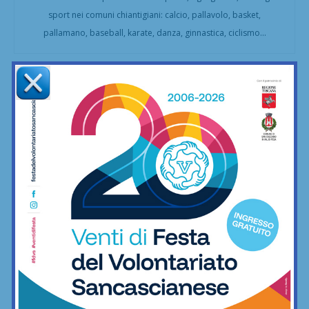
sport nei comuni chiantigiani: calcio, pallavolo, basket,
pallamano, baseball, karate, danza, ginnastica, ciclismo...
Articoli correlati
Anastasia Chechi, figlia di Jury,
convocata nella Nazionale Young
Riders agli Europei di equitazione
Equitazione
SportLab21 non va in vacanza: palestra
aperta per tutto il mese di agosto
Fitness
Champions Cup Fratres, ecco tutti i
premi individuali dell’edizione 2026. Fra
Palloni d’Oro e…
Calcetto