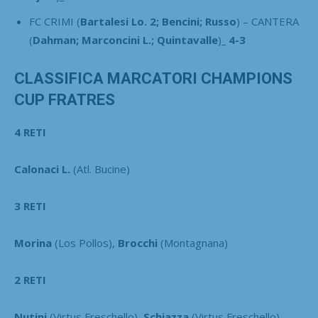
FC CRIMI (
Bartalesi Lo. 2; Bencini; Russo
) – CANTERA
(
Dahman; Marconcini L.; Quintavalle
)
_ 4-3
CLASSIFICA MARCATORI CHAMPIONS
CUP FRATRES
4 RETI
Calonaci L.
(Atl. Bucine)
3 RETI
Morina
(Los Pollos),
Brocchi
(Montagnana)
2 RETI
Nutini
(Virtus Freschello),
Schiazza
(Virtus Freschello)