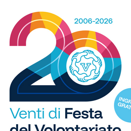
ACK’S ARMY (
Biliotti
;
Ciuffi
;
Lensi
)_
3-3
0
MPIONS CUP FRATRES
R
b
i
S
C
"U
reschello)
so
di