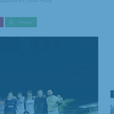
Gippina a Crystal Plaza
WhatsApp