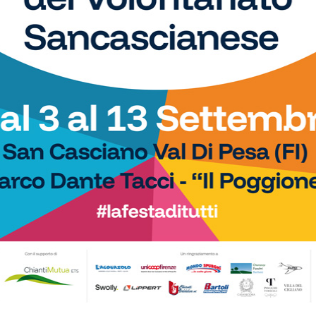
),
Rinaldi
(Los Pollos),
Cestelli
(Los
 Euro),
Chiani
(Atl. Euro),
Belli
(Al Pozzo),
Frosecchi
(Al
Bombers),
Aldighieri
(J.Bombers),
Mori
(Virtus
ponetto
(Virtus Freschello),
Marino
(Virtus Freschello),
,
Pieri
(Montagnana),
Pieri
(Porta Gippina),
Tofanari
(El Dorado),
Bacci
(El Dorado),
Biliotti
(Jack’S Army),
ducci
(SPQR)
MPIONS CUP FRATRES AMATORI