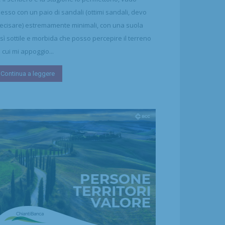
esso con un paio di sandali (ottimi sandali, devo
ecisare) estremamente minimali, con una suola
sì sottile e morbida che posso percepire il terreno
 cui mi appoggio...
Continua a leggere