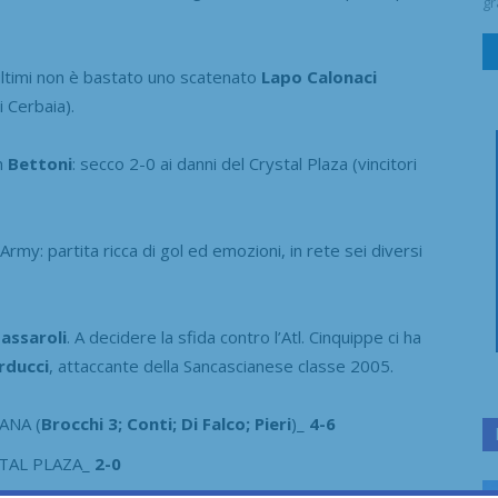
gr
i ultimi non è bastato uno scatenato
Lapo Calonaci
i Cerbaia).
an
Bettoni
: secco 2-0 ai danni del Crystal Plaza (vincitori
rmy: partita ricca di gol ed emozioni, in rete sei diversi
assaroli
. A decidere la sfida contro l’Atl. Cinquippe ci ha
rducci
, attaccante della Sancascianese classe 2005.
ANA (
Brocchi 3; Conti; Di Falco; Pieri
)_
4-6
STAL PLAZA_
2-0