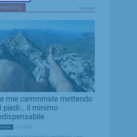
FREESTYLE
Freestyle
e mie camminate mettendo
i piedi… il minimo
ndispensabile
06/12/2022
reestyle
 il sentiero e la stagione lo permettono, vado