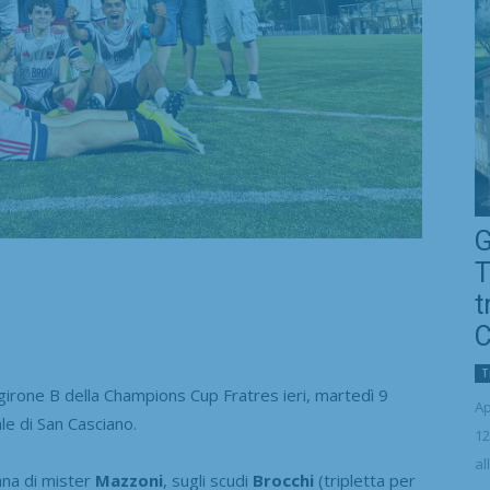
G
T
t
C
T
irone B della Champions Cup Fratres ieri, martedì 9
Ap
le di San Casciano.
12
al
ana di mister
Mazzoni
, sugli scudi
Brocchi
(tripletta per