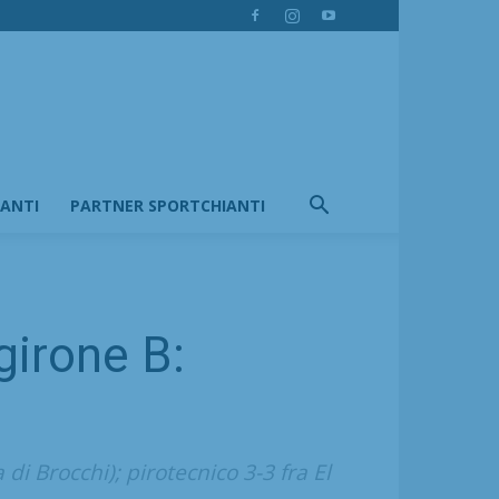
IANTI
PARTNER SPORTCHIANTI
girone B:
di Brocchi); pirotecnico 3-3 fra El