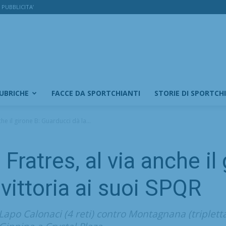
PUBBLICITA’
RUBRICHE
FACCE DA SPORTCHIANTI
STORIE DI SPORTCH
e il girone B: Guarducci dà la...
atres, al via anche il 
vittoria ai suoi SPQR
Lapo Calonaci (4 reti) contro Montagnana (tripletta 