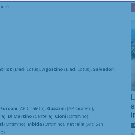
cine)
triot
(Black Lotus),
Agozzino
(Black Lotus),
Salvadori
L
a
,
Forconi
(AP Cicaleto),
Guazzini
(AP Cicaleto),
i
ra),
Di Martino
(Cantera),
Cioni
(Ortimino),
ti
(Ortimino),
Mbida
(Ortimino),
Petrella
(Arci San
F
le)
Se