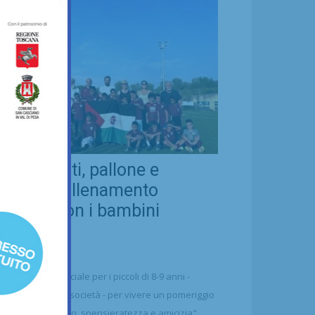
eal Chianti, pallone e
ellezza: allenamento
nsieme con i bambini
aharawi
21/07/2026
alcio
n'occasione speciale per i piccoli di 8-9 anni -
ttolineano dalla società - per vivere un pomeriggio
 puro divertimento, spensieratezza e amicizia"