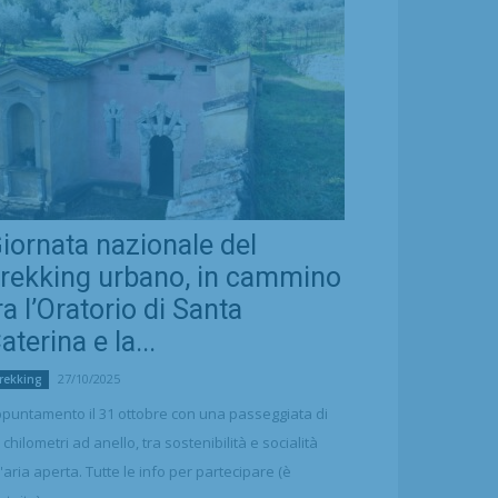
iornata nazionale del
rekking urbano, in cammino
ra l’Oratorio di Santa
aterina e la...
27/10/2025
rekking
puntamento il 31 ottobre con una passeggiata di
 chilometri ad anello, tra sostenibilità e socialità
l'aria aperta. Tutte le info per partecipare (è