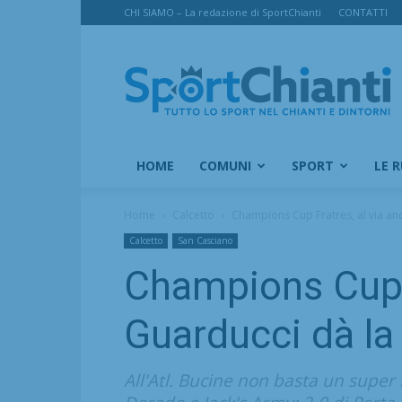
CHI SIAMO – La redazione di SportChianti
CONTATTI
SportChianti
HOME
COMUNI
SPORT
LE 
Home
Calcetto
Champions Cup Fratres, al via anch
Calcetto
San Casciano
Champions Cup Fr
Guarducci dà la 
All'Atl. Bucine non basta un super 