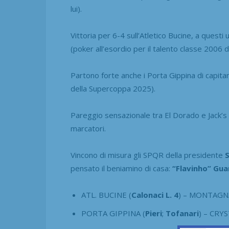
lui).
Vittoria per 6-4 sull’Atletico Bucine, a quest
(poker all’esordio per il talento classe 2006 d
Partono forte anche i Porta Gippina di capit
della Supercoppa 2025).
Pareggio sensazionale tra El Dorado e Jack’s A
marcatori.
Vincono di misura gli SPQR della presidente
S
pensato il beniamino di casa:
“Flavinho” Gua
ATL. BUCINE (
Calonaci L. 4
) – MONTAGN
PORTA GIPPINA (
Pieri
;
Tofanari
) – CRY