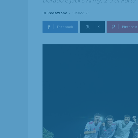
Dorado e Jack's Army; 2-0 di Porta 
Di
Redazione
-
10/06/2026
Facebook
X
Pinterest