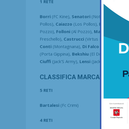
1 RETE
Borri
(FC Kine),
Senatori
(Nottingham Pesa
Pollos),
Caiazzo
(Los Pollos),
Petrozza
(Atl.
Pozzo),
Folloni
(Al Pozzo),
Manescalchi
(J.
Freschello),
Castrucci
(Virtus Freschello),
Sa
Conti
(Montagnana),
Di Falco
(Montagnana)
(Porta Gippina),
Bekshiu
(El Dorado),
Smira
Ciuffi
(Jack’S Army),
Lensi
(Jack’S Army),
Guar
CLASSIFICA MARCATORI CHA
5 RETI
Bartalesi
(Fc Crimi)
4 RETI