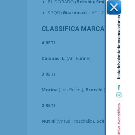
EL DORADO (
Bekshiu
;
Smira
;
Bacci
) – J
SPQR (
Guarducci
) – ATL. CINQUIPPE_
1-
CLASSIFICA MARCATORI CHA
4 RETI
Calonaci L.
(Atl. Bucine)
3 RETI
Morina
(Los Pollos),
Brocchi
(Montagnana)
2 RETI
Nutini
(Virtus Freschello),
Schiazza
(Virtus F