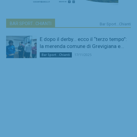
BAR SPORT...CHIANTI
Bar Sport...Chianti
E dopo il derby… ecco il “terzo tempo”:
la merenda comune di Grevigiana e...
17/11/2025
Bar Sport...Chianti