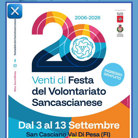
delle scuole calcio? Non vorrei si
pensasse davvero questo”
Calcio
Il Grassina aggiunge tre giovani innesti:
Errunghi, Castellucci e Mastrolia
Calcio
Il Montespertoli si prepara a una nuova
stagione di Eccellenza: dal 7 agosto
gialloverdi al lavoro
Calcio