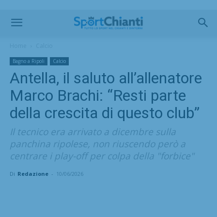
Home
Calcio
Bagno a Ripoli
Calcio
Antella, il saluto all’allenatore
Marco Brachi: “Resti parte
della crescita di questo club”
Il tecnico era arrivato a dicembre sulla
panchina ripolese, non riuscendo però a
centrare i play-off per colpa della "forbice"
Di
Redazione
-
10/06/2026