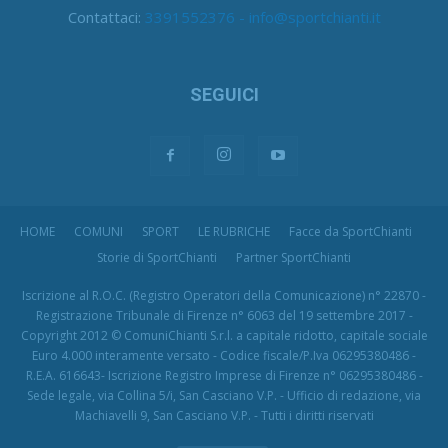
Contattaci:
3391552376 - info@sportchianti.it
SEGUICI
HOME
COMUNI
SPORT
LE RUBRICHE
Facce da SportChianti
Storie di SportChianti
Partner SportChianti
Iscrizione al R.O.C. (Registro Operatori della Comunicazione) n° 22870 -
Registrazione Tribunale di Firenze n° 6063 del 19 settembre 2017 -
Copyright 2012 © ComuniChianti S.r.l. a capitale ridotto, capitale sociale
Euro 4.000 interamente versato - Codice fiscale/P.Iva 06295380486 -
R.E.A. 616643- Iscrizione Registro Imprese di Firenze n° 06295380486 -
Sede legale, via Collina 5/i, San Casciano V.P. - Ufficio di redazione, via
Machiavelli 9, San Casciano V.P. - Tutti i diritti riservati