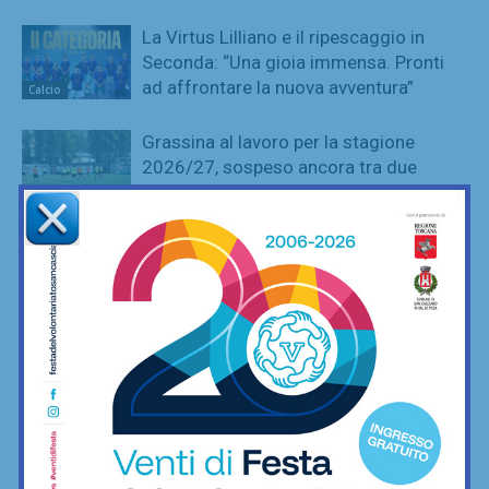
La Virtus Lilliano e il ripescaggio in
Seconda: “Una gioia immensa. Pronti
ad affrontare la nuova avventura”
Calcio
Grassina al lavoro per la stagione
2026/27, sospeso ancora tra due
categorie
Calcio
Sette ripescaggi per la Seconda
Categoria 2026/27: fa festa anche la
Virtus Lilliano
Calcio
Vittoria il rimonta contro i giovani viola:
2-1 Rondinella nella prima amichevole
Calcio
Serie D, ecco i due passaggi
fondamentali su organici e calendari (e