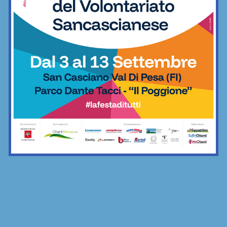
il Grassina spera…)
Calcio
Mangini: “Talenti dispersi per il costo
delle scuole calcio? Non vorrei si
pensasse davvero questo”
Calcio