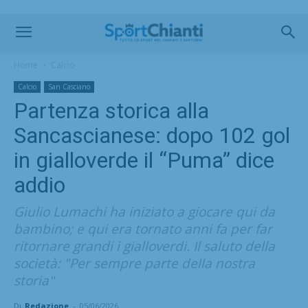
Home
Calcio
Calcio
San Casciano
Partenza storica alla
Sancascianese: dopo 102 gol
in gialloverde il “Puma” dice
addio
Giulio Lumachi ha iniziato a giocare qui da
bambino; e qui era tornato anni fa per far
ritornare grandi i gialloverdi. Il saluto della
società: "Per sempre parte della nostra
storia"
Di
Redazione
-
05/06/2026