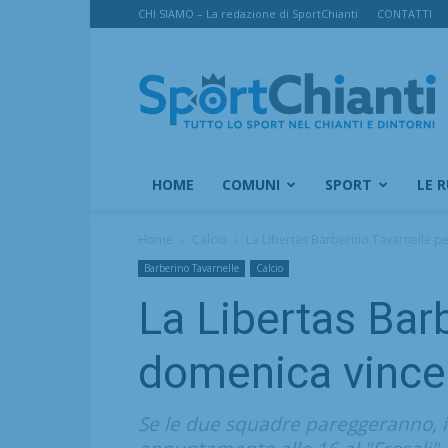
CHI SIAMO – La redazione di SportChianti
CONTATTI
SportChianti
HOME
COMUNI
SPORT
LE 
Home
Calcio
La Libertas Barberino Tavarnelle per
Barberino Tavarnelle
Calcio
La Libertas Barb
domenica vince 
Se le due squadre pareggeranno, i