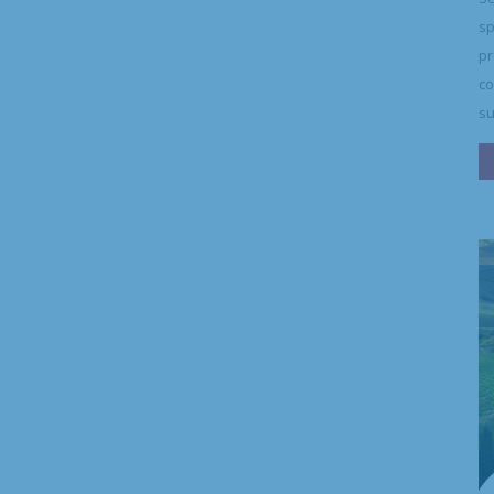
sp
pr
co
su