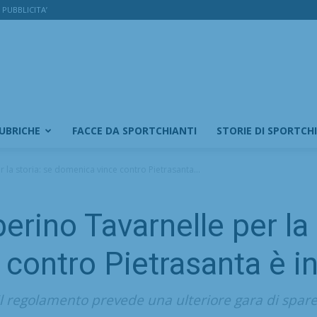
PUBBLICITA’
RUBRICHE
FACCE DA SPORTCHIANTI
STORIE DI SPORTCH
 la storia: se domenica vince contro Pietrasanta...
erino Tavarnelle per la 
contro Pietrasanta è i
l regolamento prevede una ulteriore gara di spare