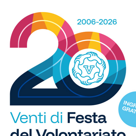
 spazio, ogni giorno, a tutti gli sport nei comuni chiantigiani:
amano, baseball, karate, danza, ginnastica, ciclismo...
R
b
i
S
C
"U
Calcio
so
o i gironi 2026/27.
Il Grassina vola in Serie D. E arrivano
di