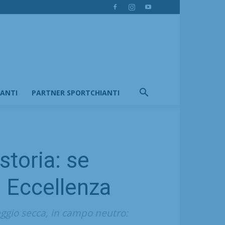
IANTI
PARTNER SPORTCHIANTI
storia: se
n Eccellenza
ggio secca, in campo neutro: