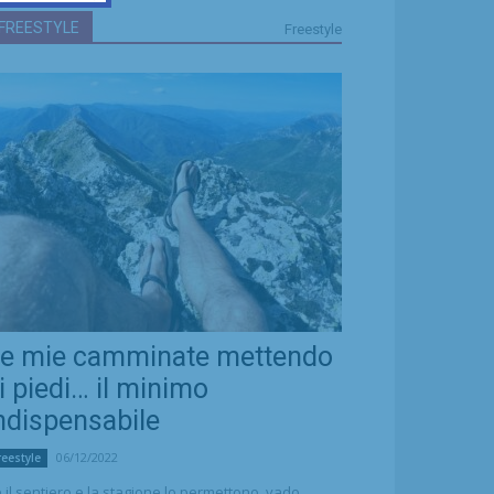
FREESTYLE
Freestyle
e mie camminate mettendo
i piedi… il minimo
ndispensabile
06/12/2022
reestyle
 il sentiero e la stagione lo permettono, vado