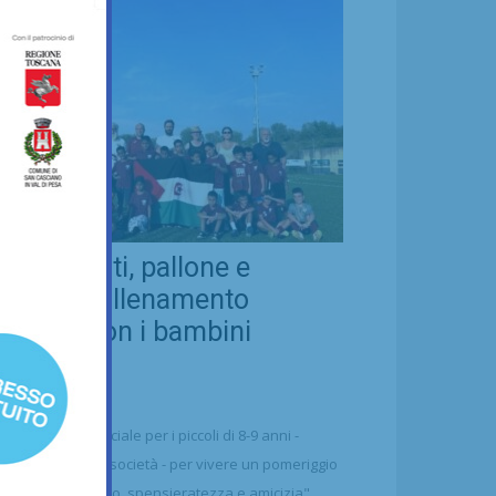
eal Chianti, pallone e
ellezza: allenamento
nsieme con i bambini
aharawi
21/07/2026
alcio
n'occasione speciale per i piccoli di 8-9 anni -
ttolineano dalla società - per vivere un pomeriggio
 puro divertimento, spensieratezza e amicizia"