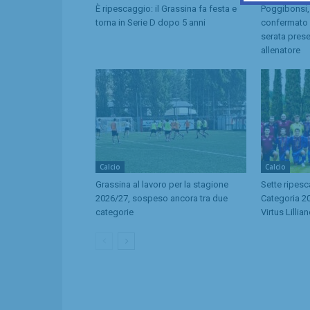
È ripescaggio: il Grassina fa festa e
Poggibonsi,
torna in Serie D dopo 5 anni
confermato d
serata pres
allenatore
Calcio
Calcio
Grassina al lavoro per la stagione
Sette ripes
2026/27, sospeso ancora tra due
Categoria 20
categorie
Virtus Lillia