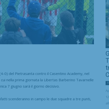
G
T
t
0) del Pietrasanta contro il Casentino Academy, nel
C
n cui nella prima giornata la Libertas Barberino Tavarnelle
T
ica 7 giugno sarà il giorno decisivo.
Ap
12
infatti scenderanno in campo le due squadre a tre punti,
al