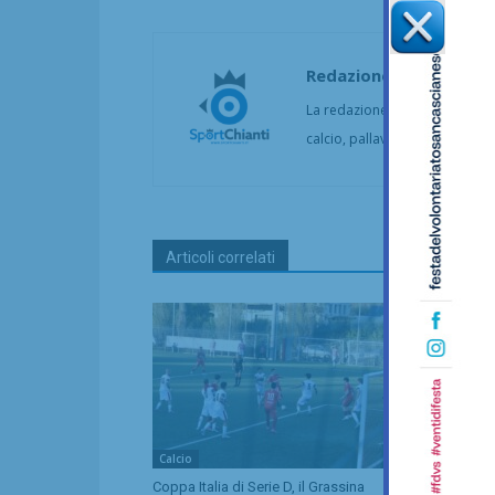
Redazione
La redazione di SportChianti dà
calcio, pallavolo, basket, pall
Articoli correlati
Calcio
Calcio
Coppa Italia di Serie D, il Grassina
Serie D, ecc