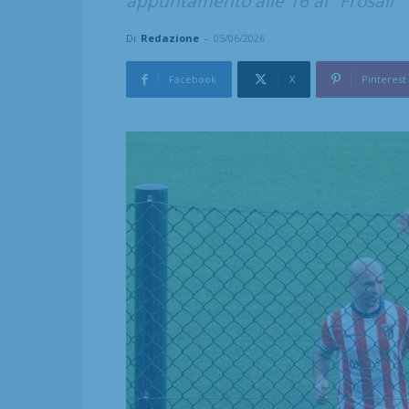
appuntamento alle 16 al "Frosali"
Di
Redazione
-
05/06/2026
Facebook
X
Pinterest