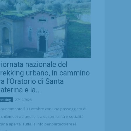
iornata nazionale del
rekking urbano, in cammino
ra l’Oratorio di Santa
aterina e la...
27/10/2025
rekking
puntamento il 31 ottobre con una passeggiata di
 chilometri ad anello, tra sostenibilità e socialità
l'aria aperta. Tutte le info per partecipare (è