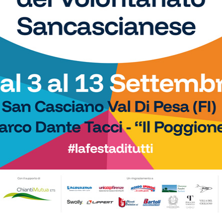
San Donato Tavarnelle con
subito i complimenti dell’Antella: “Un
, una laziale e una umbra
prestigioso traguardo”
Calcio
prio ufficiale: il Grassina
Poggibonsi, il nuovo allenatore per
Serie D nella prossima
l’Eccellenza è Marco Guidi
Calcio