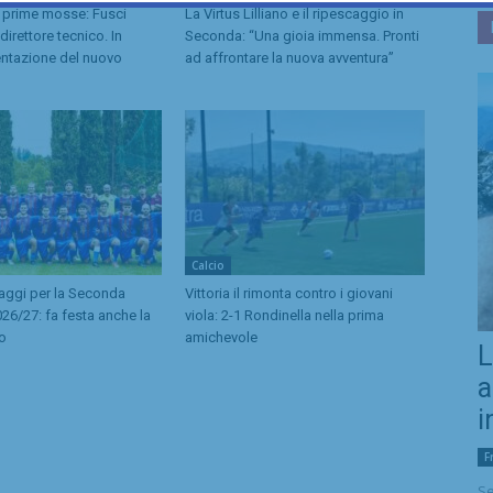
 prime mosse: Fusci
La Virtus Lilliano e il ripescaggio in
irettore tecnico. In
Seconda: “Una gioia immensa. Pronti
entazione del nuovo
ad affrontare la nuova avventura”
Calcio
caggi per la Seconda
Vittoria il rimonta contro i giovani
26/27: fa festa anche la
viola: 2-1 Rondinella nella prima
no
amichevole
L
a
i
F
Se