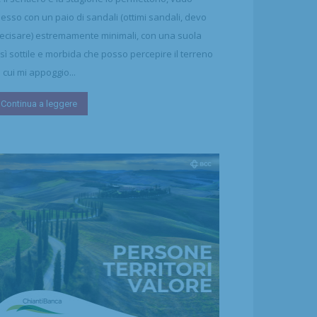
esso con un paio di sandali (ottimi sandali, devo
ecisare) estremamente minimali, con una suola
sì sottile e morbida che posso percepire il terreno
 cui mi appoggio...
Continua a leggere