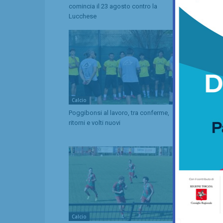
comincia il 23 agosto contro la
Grassina e 
Lucchese
tre emiliane
Calcio
Calcio
Poggibonsi al lavoro, tra conferme,
Adesso è pro
ritorni e volti nuovi
giocherà in 
stagione
Calcio
Calcio