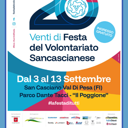
Fitness
Champions Cup Fratres, ecco tutti i
premi individuali dell’edizione 2026. Fra
Palloni d’Oro e…
Calcetto
“Aqua Camp” alla Piscina del Chianti:
ultimi giorni di luglio poi… tutti pronti
per quelli di settembre!
Nuoto
Champions Cup Fratres, ecco le
nomination per eleggere i migliori
dell’edizione 2026
Calcetto
Tutta l’esperienza di Vincenzo Mangino
(classe 1981) per l’attacco dell’Atletico
Valdipesa
Calcio
“Esperienza e solidità in difesa”: la