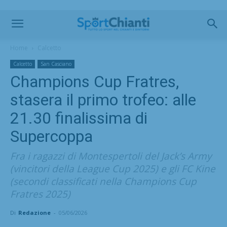
Home
Calcetto
Calcetto
San Casciano
Champions Cup Fratres,
stasera il primo trofeo: alle
21.30 finalissima di
Supercoppa
Fra i ragazzi di Montespertoli del Jack’s Army
(vincitori della League Cup 2025) e gli FC Kine
(secondi classificati nella Champions Cup
Fratres 2025)
Di
Redazione
-
05/06/2026