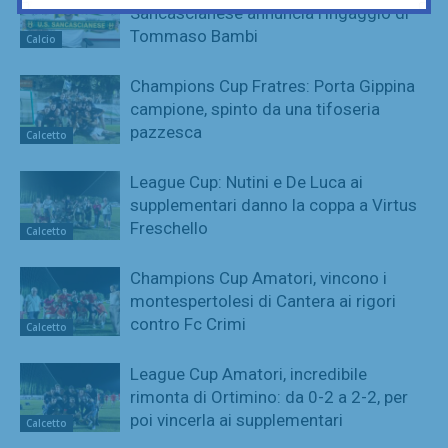
Sancascianese annuncia l’ingaggio di
Tommaso Bambi
Calcio
Champions Cup Fratres: Porta Gippina
campione, spinto da una tifoseria
pazzesca
Calcetto
League Cup: Nutini e De Luca ai
supplementari danno la coppa a Virtus
Freschello
Calcetto
Champions Cup Amatori, vincono i
montespertolesi di Cantera ai rigori
contro Fc Crimi
Calcetto
League Cup Amatori, incredibile
rimonta di Ortimino: da 0-2 a 2-2, per
poi vincerla ai supplementari
Calcetto