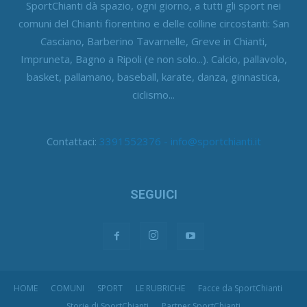
SportChianti dà spazio, ogni giorno, a tutti gli sport nei
comuni del Chianti fiorentino e delle colline circostanti: San
Casciano, Barberino Tavarnelle, Greve in Chianti,
Impruneta, Bagno a Ripoli (e non solo...). Calcio, pallavolo,
basket, pallamano, baseball, karate, danza, ginnastica,
ciclismo...
Contattaci:
3391552376 - info@sportchianti.it
SEGUICI
HOME
COMUNI
SPORT
LE RUBRICHE
Facce da SportChianti
Storie di SportChianti
Partner SportChianti