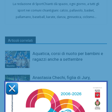
La redazione di SportChianti dà spazio, ogni giorno, a tutti gli
sport nei comuni chiantigiani: calcio, pallavolo, basket,
pallamano, baseball, karate, danza, ginnastica, ciclismo...
Articoli correlati
Aquatica, corsi di nuoto per bambini e
ragazzi anche a settembre
Nuoto
Anastasia Chechi, figlia di Jury,
convocata nella Nazionale Young
Riders agli Europei di equitazione
Equitazione
SportLab21 non va in vacanza: palestra
aperta per tutto il mese di agosto