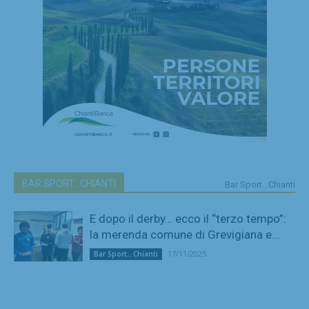
BAR SPORT...CHIANTI
Bar Sport...Chianti
E dopo il derby… ecco il “terzo tempo”:
la merenda comune di Grevigiana e...
17/11/2025
Bar Sport...Chianti