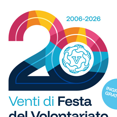
WhatsApp
 spazio, ogni giorno, a tutti gli sport nei comuni chiantigiani:
amano, baseball, karate, danza, ginnastica, ciclismo...
R
b
i
S
C
"U
so
di