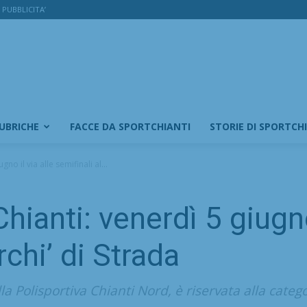
PUBBLICITA’
RUBRICHE
FACCE DA SPORTCHIANTI
STORIE DI SPORTCH
no il via alle semifinali al...
hianti: venerdì 5 giugno 
rchi’ di Strada
a Polisportiva Chianti Nord, è riservata alla categ