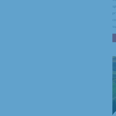
sp
pr
co
su