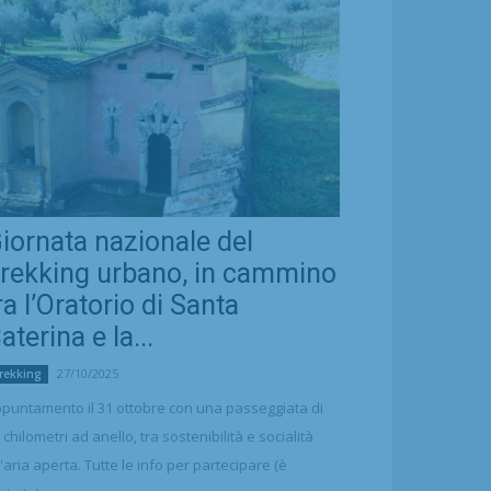
iornata nazionale del
rekking urbano, in cammino
ra l’Oratorio di Santa
aterina e la...
27/10/2025
rekking
puntamento il 31 ottobre con una passeggiata di
 chilometri ad anello, tra sostenibilità e socialità
l'aria aperta. Tutte le info per partecipare (è