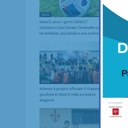
Calcio
Calcio
Serie D, ecco i gironi 2026/27.
Il Grassina v
Grassina e San Donato Tavarnelle con
subito i com
tre emiliane, una laziale e una umbra
prestigioso
Calcio
Calcio
Adesso è proprio ufficiale: il Grassina
Poggibonsi, 
giocherà in Serie D nella prossima
l’Eccellenza
stagione