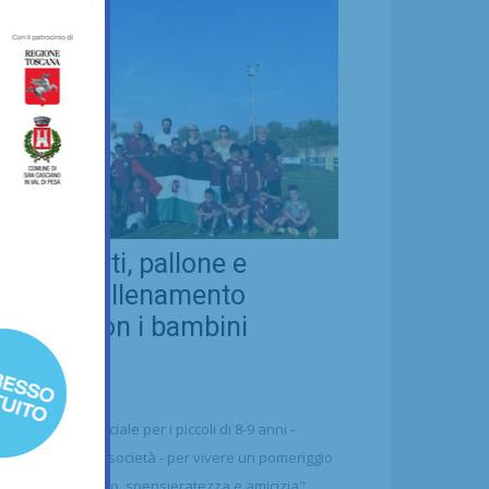
eal Chianti, pallone e
ellezza: allenamento
nsieme con i bambini
aharawi
21/07/2026
alcio
n'occasione speciale per i piccoli di 8-9 anni -
ttolineano dalla società - per vivere un pomeriggio
 puro divertimento, spensieratezza e amicizia"