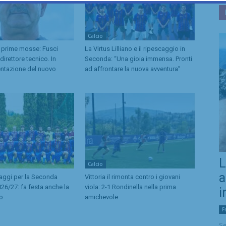
Calcio
 prime mosse: Fusci
La Virtus Lilliano e il ripescaggio in
irettore tecnico. In
Seconda: “Una gioia immensa. Pronti
entazione del nuovo
ad affrontare la nuova avventura”
L
Calcio
a
caggi per la Seconda
Vittoria il rimonta contro i giovani
26/27: fa festa anche la
viola: 2-1 Rondinella nella prima
i
no
amichevole
F
Se