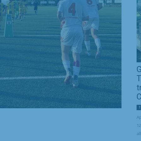
G
T
t
C
T
Ap
12
al