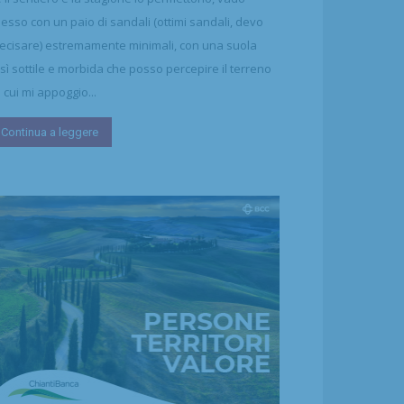
esso con un paio di sandali (ottimi sandali, devo
ecisare) estremamente minimali, con una suola
sì sottile e morbida che posso percepire il terreno
 cui mi appoggio...
Continua a leggere