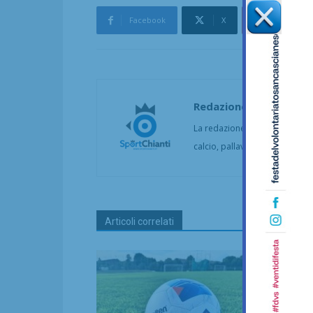
Facebook
X
Pinterest
Redazione
La redazione di SportChianti dà
calcio, pallavolo, basket, pall
Articoli correlati