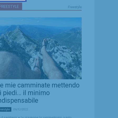
FREESTYLE
Freestyle
e mie camminate mettendo
i piedi… il minimo
ndispensabile
06/12/2022
reestyle
 il sentiero e la stagione lo permettono, vado