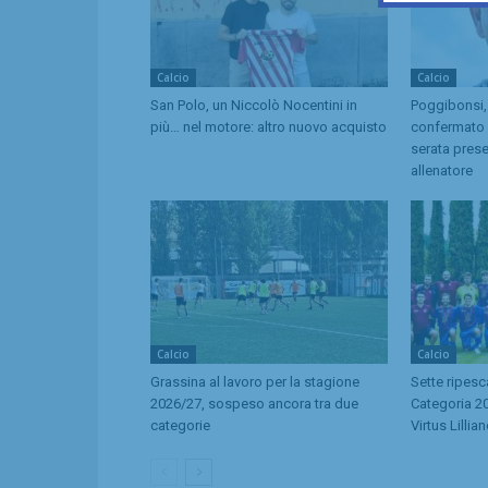
Calcio
Calcio
San Polo, un Niccolò Nocentini in
Poggibonsi,
più… nel motore: altro nuovo acquisto
confermato d
serata pres
allenatore
Calcio
Calcio
Grassina al lavoro per la stagione
Sette ripes
2026/27, sospeso ancora tra due
Categoria 20
categorie
Virtus Lillia