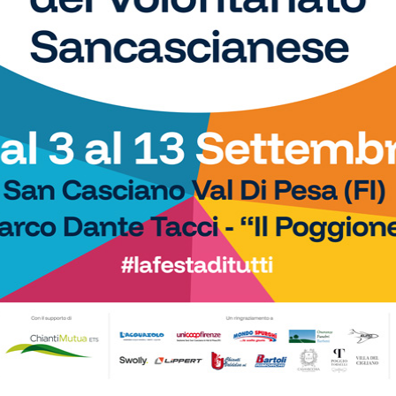
Calcio
ola in Serie D. E arrivano
Poggibonsi al lavoro, tra conferme,
plimenti dell’Antella: “Un
ritorni e volti nuovi
 traguardo”
Calcio
il nuovo allenatore per
È ripescaggio: il Grassina fa festa e
 è Marco Guidi
torna in Serie D dopo 5 anni