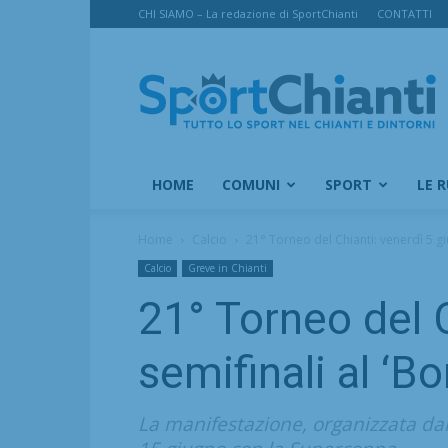
CHI SIAMO – La redazione di SportChianti
CONTATTI
SportChianti
HOME
COMUNI
SPORT
LE 
Home
Calcio
21° Torneo del Chianti: venerdì 5 giug
Calcio
Greve in Chianti
21° Torneo del C
semifinali al ‘Bo
La manifestazione, organizzata dall