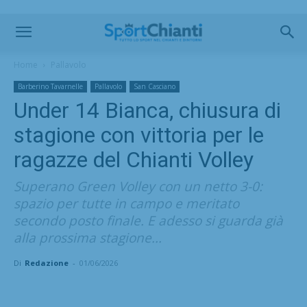
Home
Pallavolo
Barberino Tavarnelle
Pallavolo
San Casciano
Under 14 Bianca, chiusura di
stagione con vittoria per le
ragazze del Chianti Volley
Superano Green Volley con un netto 3-0:
spazio per tutte in campo e meritato
secondo posto finale. E adesso si guarda già
alla prossima stagione...
Di
Redazione
-
01/06/2026