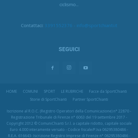
ciclismo...
Contattaci:
3391552376 - info@sportchianti.it
SEGUICI
HOME
COMUNI
SPORT
LE RUBRICHE
Facce da SportChianti
Storie di SportChianti
Partner SportChianti
Iscrizione al R.O.C. (Registro Operatori della Comunicazione) n° 22870 -
Registrazione Tribunale di Firenze n° 6063 del 19 settembre 2017 -
Copyright 2012 © ComuniChianti S.r.l. a capitale ridotto, capitale sociale
Euro 4.000 interamente versato - Codice fiscale/P.Iva 06295380486 -
R.E.A. 616643- Iscrizione Registro Imprese di Firenze n° 06295380486 -