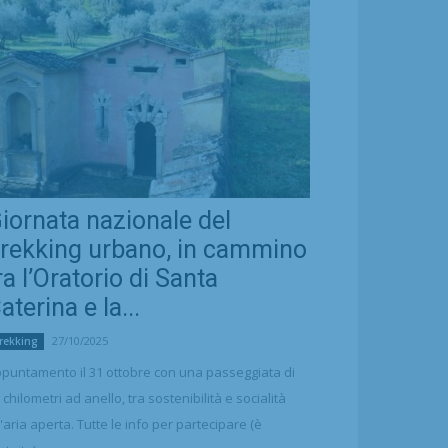
iornata nazionale del
rekking urbano, in cammino
ra l’Oratorio di Santa
aterina e la...
27/10/2025
rekking
puntamento il 31 ottobre con una passeggiata di
 chilometri ad anello, tra sostenibilità e socialità
l'aria aperta. Tutte le info per partecipare (è