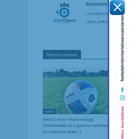
Redazione
La redazione di SportChianti dà
calcio, pallavolo, basket, pall
Articoli correlati
Calcio
Calcio
Serie D, ecco i due passaggi
Il San Donat
fondamentali su organici e calendari
prima amiche
(e il Grassina spera…)
contro il Gr