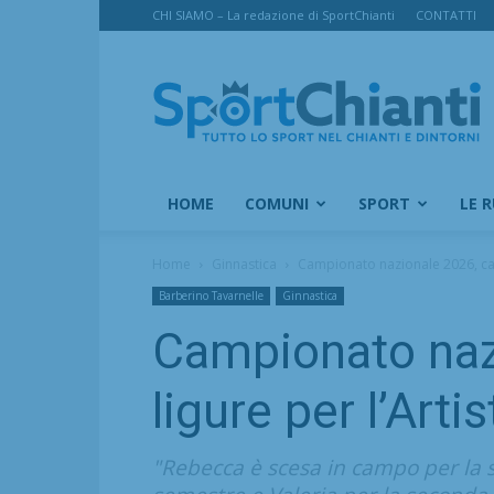
CHI SIAMO – La redazione di SportChianti
CONTATTI
SportChianti
HOME
COMUNI
SPORT
LE 
Home
Ginnastica
Campionato nazionale 2026, categ
Barberino Tavarnelle
Ginnastica
Campionato nazi
ligure per l’Arti
"Rebecca è scesa in campo per la s