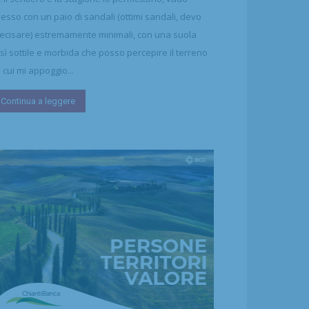
esso con un paio di sandali (ottimi sandali, devo
ecisare) estremamente minimali, con una suola
sì sottile e morbida che posso percepire il terreno
 cui mi appoggio...
Continua a leggere