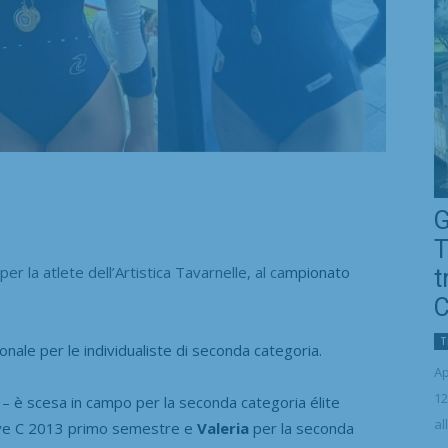
G
T
la atlete dell’Artistica Tavarnelle, al ca
mpionato
t
C
T
onale per le individualiste di seconda categoria.
Ap
12
e – è scesa in campo per la seconda categoria élite
al
ieve C 2013 primo semestre e
Valeria
per la seconda