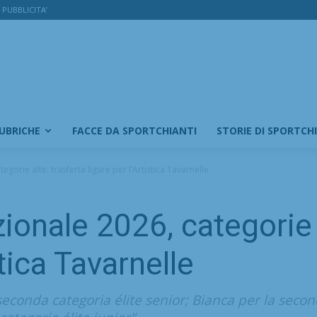
PUBBLICITA’
RUBRICHE
FACCE DA SPORTCHIANTI
STORIE DI SPORTCH
orie alte: trasferta ligure per l’Artistica Tavarnelle
onale 2026, categorie a
stica Tavarnelle
econda categoria élite senior; Bianca per la secon