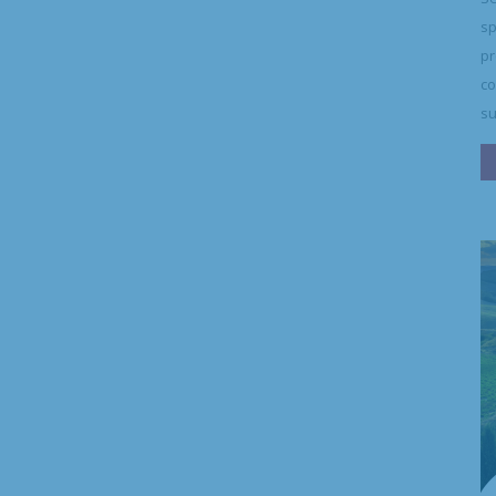
sp
pr
co
su