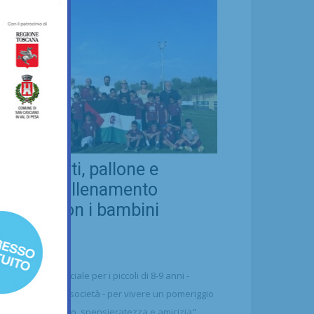
eal Chianti, pallone e
ellezza: allenamento
nsieme con i bambini
aharawi
21/07/2026
alcio
n'occasione speciale per i piccoli di 8-9 anni -
ttolineano dalla società - per vivere un pomeriggio
 puro divertimento, spensieratezza e amicizia"