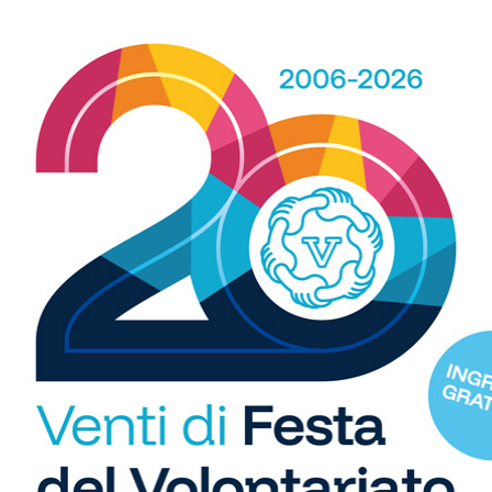
 spazio, ogni giorno, a tutti gli sport nei comuni chiantigiani:
amano, baseball, karate, danza, ginnastica, ciclismo...
R
b
i
S
Calcio
C
o Tavarnelle vince la sua
Neri Valiante: la Libertas Barberino
"U
vole: 2-1 in rimonta
Tavarnelle acquista un terzino… con il
so
osseto di Indiani
vizio del gol
di