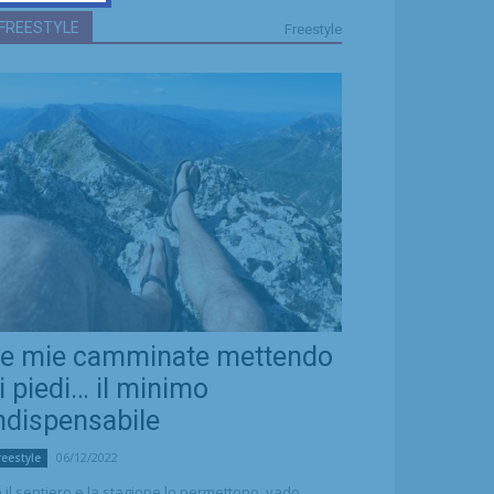
FREESTYLE
Freestyle
e mie camminate mettendo
i piedi… il minimo
ndispensabile
06/12/2022
reestyle
 il sentiero e la stagione lo permettono, vado