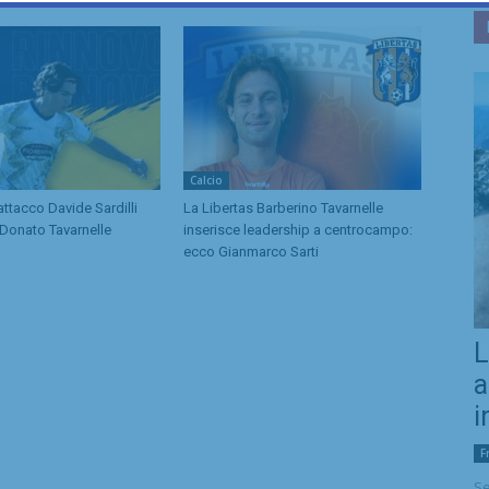
Calcio
attacco Davide Sardilli
La Libertas Barberino Tavarnelle
 Donato Tavarnelle
inserisce leadership a centrocampo:
ecco Gianmarco Sarti
L
a
i
F
Se