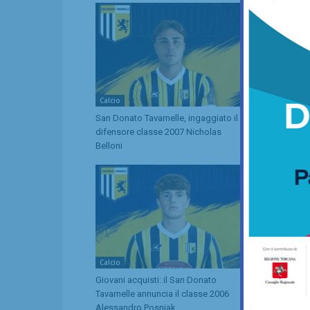
Calcio
Calcio
San Donato Tavarnelle, ingaggiato il
La Libertas 
difensore classe 2007 Nicholas
piazza il su
Belloni
ecco Irisjan 
Calcio
Calcio
Giovani acquisti: il San Donato
Libertas Bar
Tavarnelle annuncia il classe 2006
classe 2009 
Alessandro Posniak
squadra e J