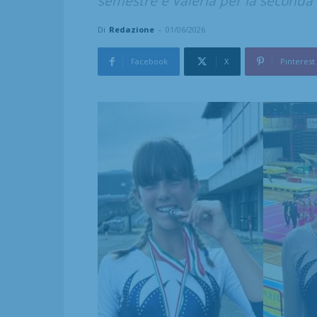
semestre e Valeria per la seconda c
Di
Redazione
-
01/06/2026
Facebook
X
Pinterest