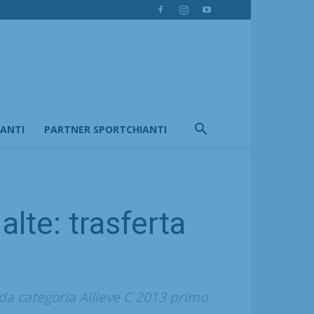
IANTI
PARTNER SPORTCHIANTI
lte: trasferta
da categoria Allieve C 2013 primo