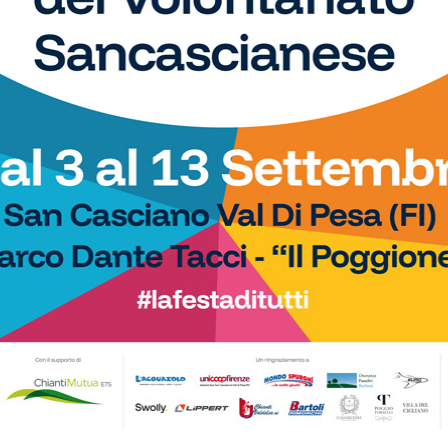
Calcio
Barberino Tavarnelle
Classe 2008, la Libertas Barberino
per colpo di mercato:
Tavarnelle ingaggia l’attaccante
Taflaj!
Gabriele Kaloti
Calcio
berino Tavarnelle, un
Un nuovo portiere (in quota) per il San
per la difesa (di prima
Donato Tavarnelle: ecco Savi Kurtulaj
uniores)