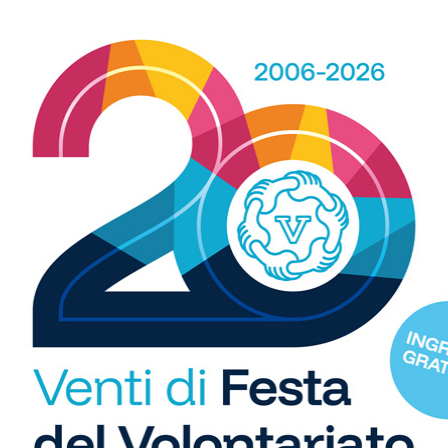
R
b
i
S
WhatsApp
C
"U
so
di