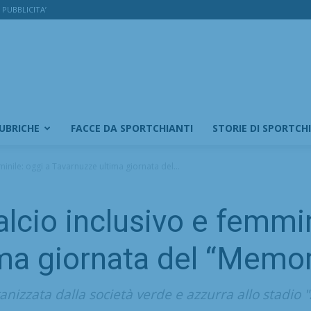
PUBBLICITA’
RUBRICHE
FACCE DA SPORTCHIANTI
STORIE DI SPORTCH
minile: oggi a Tavarnuzze ultima giornata del...
alcio inclusivo e femmin
ma giornata del “Memoria
anizzata dalla società verde e azzurra allo stadio "