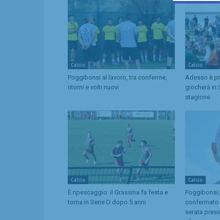
Calcio
Calcio
Poggibonsi al lavoro, tra conferme,
Adesso è pro
ritorni e volti nuovi
giocherà in 
stagione
Calcio
Calcio
È ripescaggio: il Grassina fa festa e
Poggibonsi,
torna in Serie D dopo 5 anni
confermato d
serata pres