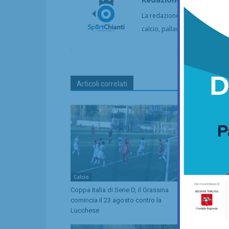
La redazione di SportChianti dà
calcio, pallavolo, basket, pall
Articoli correlati
Calcio
Calcio
Coppa Italia di Serie D, il Grassina
Serie D, ecc
comincia il 23 agosto contro la
Grassina e 
Lucchese
tre emiliane