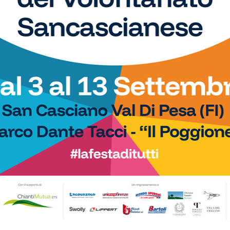
 spazio, ogni giorno, a tutti gli sport nei comuni chiantigiani:
amano, baseball, karate, danza, ginnastica, ciclismo...
Calcio
o i gironi 2026/27.
Il Grassina vola in Serie D. E arrivano
San Donato Tavarnelle con
subito i complimenti dell’Antella: “Un
, una laziale e una umbra
prestigioso traguardo”