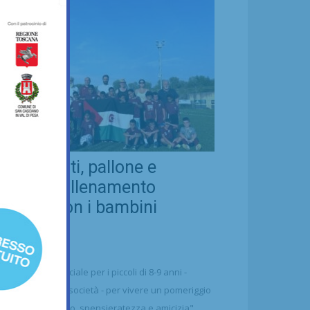
eal Chianti, pallone e
ellezza: allenamento
nsieme con i bambini
aharawi
21/07/2026
alcio
n'occasione speciale per i piccoli di 8-9 anni -
ttolineano dalla società - per vivere un pomeriggio
 puro divertimento, spensieratezza e amicizia"