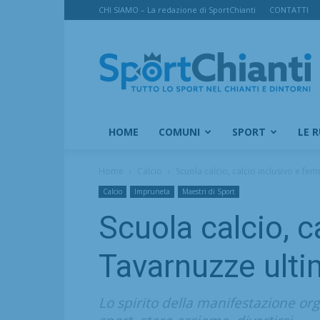
CHI SIAMO – La redazione di SportChianti
CONTATTI
SportChianti
HOME
COMUNI
SPORT
LE 
Home
Calcio
Scuola calcio, calcio inclusivo e fem
Calcio
Impruneta
Maestri di Sport
Scuola calcio, c
Tavarnuzze ulti
Lo spirito della manifestazione org