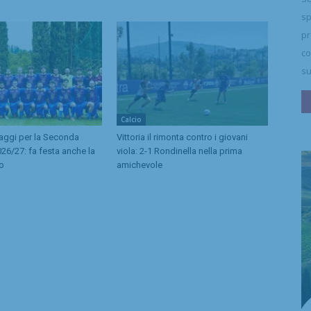
sp
pr
co
su
Calcio
caggi per la Seconda
Vittoria il rimonta contro i giovani
26/27: fa festa anche la
viola: 2-1 Rondinella nella prima
no
amichevole