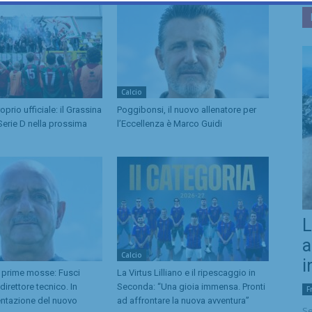
Calcio
prio ufficiale: il Grassina
Poggibonsi, il nuovo allenatore per
Serie D nella prossima
l’Eccellenza è Marco Guidi
L
a
Calcio
i
 prime mosse: Fusci
La Virtus Lilliano e il ripescaggio in
irettore tecnico. In
Seconda: “Una gioia immensa. Pronti
F
entazione del nuovo
ad affrontare la nuova avventura”
Se