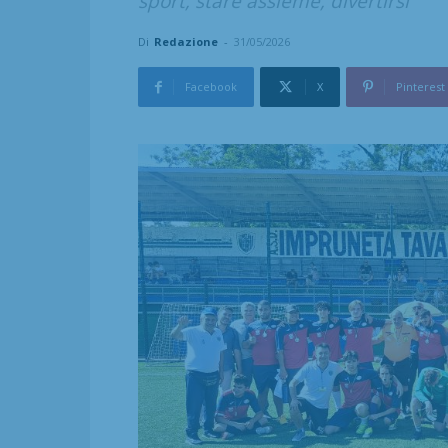
sport, stare assieme, divertirsi
Di
Redazione
-
31/05/2026
Facebook
X
Pinterest