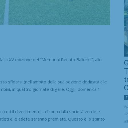
a XV edizione del “Memorial Renato Ballerini”, allo
G
T
t
to sfidarsi (nell’ambito della sua sezione dedicata alle
C
mbini, in quattro giornate di gare. Oggi, domenica 1
T
Ap
ioco ed il divertimento – dicono dalla società verde e
12
 atleti e le atlete saranno premiate. Questo è lo spirito
al