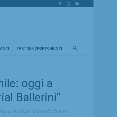
IANTI
PARTNER SPORTCHIANTI
ile: oggi a
l Ballerini”
Ascanio Nesi" è quello di fare