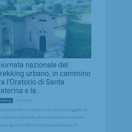
iornata nazionale del
rekking urbano, in cammino
ra l’Oratorio di Santa
aterina e la...
27/10/2025
rekking
puntamento il 31 ottobre con una passeggiata di
 chilometri ad anello, tra sostenibilità e socialità
l'aria aperta. Tutte le info per partecipare (è