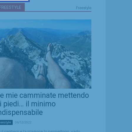
FREESTYLE
Freestyle
e mie camminate mettendo
i piedi… il minimo
ndispensabile
06/12/2022
reestyle
 il sentiero e la stagione lo permettono, vado