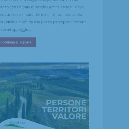
esso con un paio di sandali (ottimi sandali, devo
ecisare) estremamente minimali, con una suola
sì sottile e morbida che posso percepire il terreno
 cui mi appoggio...
Continua a leggere