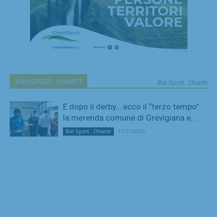
BAR SPORT...CHIANTI
Bar Sport...Chianti
E dopo il derby… ecco il “terzo tempo”:
la merenda comune di Grevigiana e...
17/11/2025
Bar Sport...Chianti