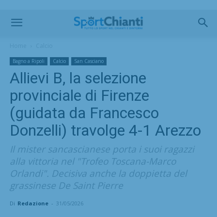
Home
Calcio
Bagno a Ripoli
Calcio
San Casciano
Allievi B, la selezione
provinciale di Firenze
(guidata da Francesco
Donzelli) travolge 4-1 Arezzo
Il mister sancascianese porta i suoi ragazzi
alla vittoria nel "Trofeo Toscana-Marco
Orlandi". Decisiva anche la doppietta del
grassinese De Saint Pierre
Di
Redazione
-
31/05/2026