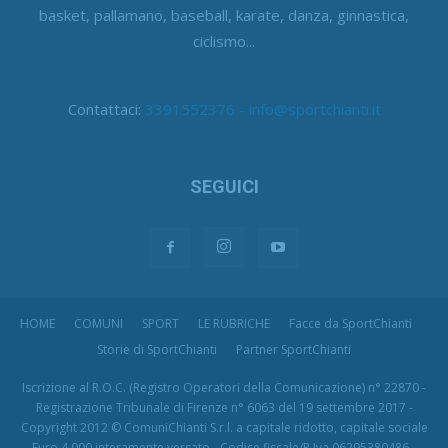
basket, pallamano, baseball, karate, danza, ginnastica,
ciclismo...
Contattaci:
3391552376 - info@sportchianti.it
SEGUICI
HOME
COMUNI
SPORT
LE RUBRICHE
Facce da SportChianti
Storie di SportChianti
Partner SportChianti
Iscrizione al R.O.C. (Registro Operatori della Comunicazione) n° 22870 -
Registrazione Tribunale di Firenze n° 6063 del 19 settembre 2017 -
Copyright 2012 © ComuniChianti S.r.l. a capitale ridotto, capitale sociale
Euro 4.000 interamente versato - Codice fiscale/P.Iva 06295380486 -