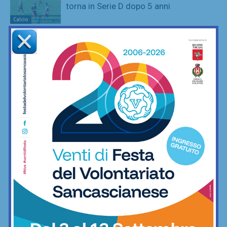
torna in Serie D dopo 5 anni
Calcio
SportLab21 non va in vacanza: palestra
aperta per tutto il mese di agosto
Fitness
Poggibonsi, prime mosse: Fusci
confermato direttore tecnico. In serata
presentazione del nuovo allenatore
Calcio
La Virtus Lilliano e il ripescaggio in
Seconda: “Una gioia immensa. Pronti
ad affrontare la nuova avventura”
Calcio