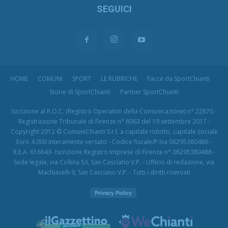
SEGUICI
HOME
COMUNI
SPORT
LE RUBRICHE
Facce da SportChianti
Storie di SportChianti
Partner SportChianti
Iscrizione al R.O.C. (Registro Operatori della Comunicazione) n° 22870 -
Registrazione Tribunale di Firenze n° 6063 del 19 settembre 2017 -
Copyright 2012 © ComuniChianti S.r.l. a capitale ridotto, capitale sociale
Euro 4.000 interamente versato - Codice fiscale/P.Iva 06295380486 -
R.E.A. 616643- Iscrizione Registro Imprese di Firenze n° 06295380486 -
Sede legale, via Collina 5/i, San Casciano V.P. - Ufficio di redazione, via
Machiavelli 9, San Casciano V.P. - Tutti i diritti riservati