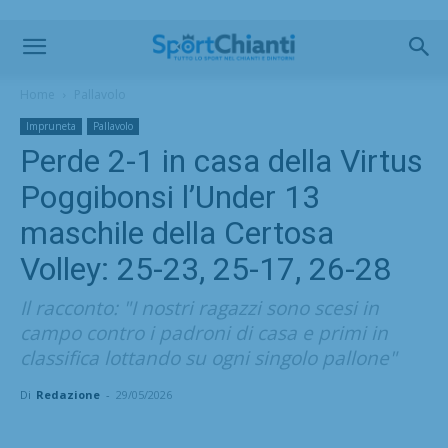
Home
Pallavolo
Impruneta
Pallavolo
Perde 2-1 in casa della Virtus
Poggibonsi l’Under 13
maschile della Certosa
Volley: 25-23, 25-17, 26-28
Il racconto: "I nostri ragazzi sono scesi in
campo contro i padroni di casa e primi in
classifica lottando su ogni singolo pallone"
Di
Redazione
-
29/05/2026