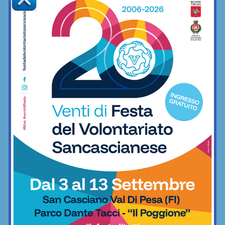
Un nuovo portiere per l’Impruneta
Tavarnuzze: arriva Lorenzo Merlini, ex
Grassina e Belmonte
Calcio
Juniores Impruneta Tavarnuzze,
confermato in panchina Francesco
Guidotti
Calcio