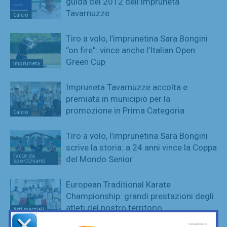
guida dei 2012 dell’Impruneta
Tavarnuzze
Calcio
Tiro a volo, l’imprunetina Sara Bongini
“on fire”: vince anche l’Italian Open
Green Cup
Impruneta
Impruneta Tavarnuzze accolta e
premiata in municipio per la
promozione in Prima Categoria
Calcio
Tiro a volo, l’imprunetina Sara Bongini
scrive la storia: a 24 anni vince la Coppa
Facce da
del Mondo Senior
SportChianti
European Traditional Karate
Championship: grandi prestazioni degli
atleti del nostro territorio
Arti marziali